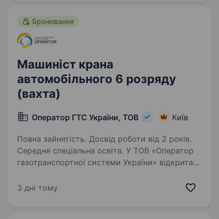
працездатності всіх…
Бронювання
Машиніст крана
автомобільного 6 розряду
(вахта)
Оператор ГТС України, ТОВ
Київ
Повна зайнятість. Досвід роботи від 2 років.
Середня спеціальна освіта. У ТОВ «Оператор
газотранспортної системи України» відкрита
позиція: Машиніст крана автомобільного 6
розряду Вахтовий метод роботи (15 на 15)
3 дні тому
Функціональні обов’язки: Керування
автомобільними кранами