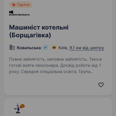
Гаряча
Машиніст котельні
(Борщагівка)
Ковальська
Київ,
9,1 км від центру
Повна зайнятість, неповна зайнятість. Також
готові взяти пенсіонера. Досвід роботи від 1
року. Середня спеціальна освіта. Група
«Ковальська» — національний лідер
з виробництва будівельних матеріалів
та провідний девелопер, що об'єднує
підприємства, які здійснюють повний цикл
робіт — від видобутку сировини,
виготовлення продукції до зведення…