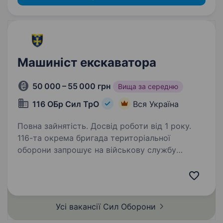
Машиніст екскаватора
50 000 – 55 000 грн
Вища за середню
116 ОБр Сил ТрО
Вся Україна
Повна зайнятість. Досвід роботи від 1 року.
116-та окрема бригада територіальної
оборони запрошує на військову службу
машиніста екскаватора. Якщо ви маєте досвід
роботи на екскаваторі та хочете застосувати
свої професійні навички для захисту
України — приєднуйтеся…
Усі вакансії Сил
Оборони