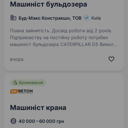
Машиніст бульдозера
Буд-Макс Констракшн, ТОВ
Київ
Повна зайнятість. Досвід роботи від 2 років.
Підприємству на постійну роботу потрібен
машиніст бульдозера СATERPILLAR D5 Вимоги:
вік від 20 до 65 років, досвід роботи від 2
років. Обов’язки: робота на будівельних
вчора
об'єктах м. Києва та області. Без шкідливих…
Бронювання
Машиніст крана
40 000 – 60 000 грн