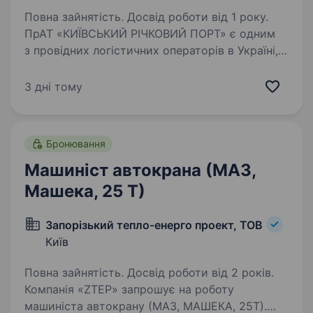
Повна зайнятість. Досвід роботи від 1 року.
ПрАТ «КИЇВСЬКИЙ РІЧКОВИЙ ПОРТ» є одним
з провідних логістичних операторів в Україні,
спеціалізується на видобутку піску,
перевезенні вантажів по водним шляхам, і
3 дні тому
зараз ми в пошуку машиніста земснаряда.
Основні завдання:…
Бронювання
Машиніст автокрана (МАЗ,
Машека, 25 Т)
Запорізький тепло-енерго проект, ТОВ
Київ
Повна зайнятість. Досвід роботи від 2 років.
Компанія «ZTEP» запрошує на роботу
машиніста автокрану (МАЗ, МАШЕКА, 25Т).