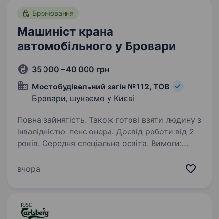
Бронювання
Машиніст крана
автомобільного у Бровари
35 000 – 40 000 грн
Мостобудівельний загін №112, ТОВ
Бровари, шукаємо у Києві
Повна зайнятість. Також готові взяти людину з
інвалідністю, пенсіонера. Досвід роботи від 2
років. Середня спеціальна освіта. Вимоги:
навчання та наявність документів для роботи
на автокранах, досвід роботи від 2 років,
вчора
дисциплінованість, відповідальне ставлення
до роботи. Умови роботи: вахтовий метод
робіт 15/15 (15 діб роботи…