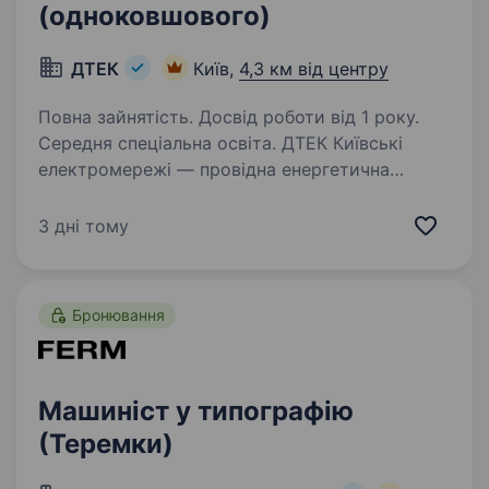
(одноковшового)
ДТЕК
Київ,
4,3 км від центру
Повна зайнятість. Досвід роботи від 1 року.
Середня спеціальна освіта. ДТЕК Київські
електромережі — провідна енергетична
компанія України, яка розподіляє
електроенергію в столиці України
3 дні тому
та обслуговує понад 1,2 млн клієнтів.
Співробітники Компанії щоденно забезпечують
у домівках українців…
Бронювання
Машиніст у типографію
(Теремки)