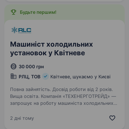
Будьте першим!
Машиніст холодильних
установок у Квітневе
30 000 грн
РЛЦ, ТОВ
Квітневе, шукаємо у Києві
Повна зайнятість. Досвід роботи від 2 років.
Вища освіта. Компанія «ТЕХЕНЕРГОТРЕЙД» —
запрошує на роботу машиніста холодильних
установок. Обов’язки: Контроль робочих
режимів обладнання; Перевірка стану та
2 дні тому
відсутності аварій елементів обладнання,