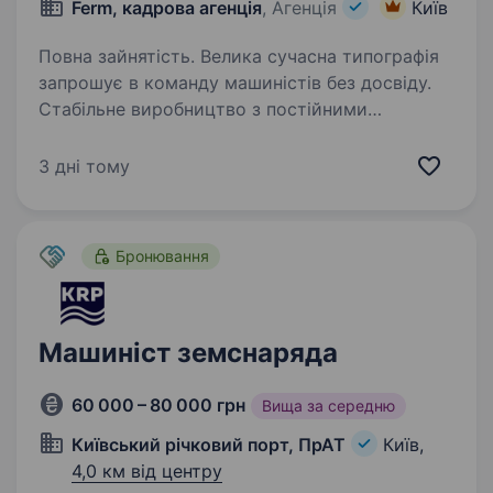
Ferm, кадрова агенція
, Агенція
Київ
Повна зайнятість. Велика сучасна типографія
запрошує в команду машиністів без досвіду.
Стабільне виробництво з постійними
замовленнями та можливістю заробляти
більше залежно від результату та рости
3 дні тому
з компанією. Що ти будеш робити:…
Бронювання
Машиніст земснаряда
60 000 – 80 000 грн
Вища за середню
Київський річковий порт, ПрАТ
Київ,
4,0 км від центру