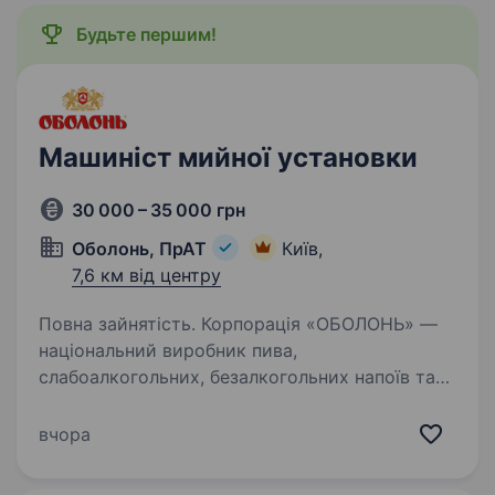
Будьте першим!
Машиніст мийної установки
30 000 – 35 000 грн
Оболонь, ПрАТ
Київ,
7,6 км від центру
Повна зайнятість. Корпорація «ОБОЛОНЬ» —
національний виробник пива,
слабоалкогольних, безалкогольних напоїв та
мінеральної води запрошує приєднатися
до нашої команди МАШИНІСТА МИЙНОЇ
вчора
УСТАНОВКИ. Основні вимоги: середньо-
спеціальна…