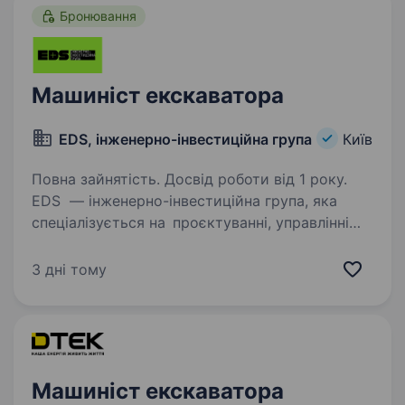
вантажопідйомністю…
Бронювання
Машиніст екскаватора
EDS, інженерно-інвестиційна група
Київ
Повна зайнятість. Досвід роботи від 1 року.
EDS — інженерно-інвестиційна група, яка
спеціалізується на проєктуванні, управлінні
проєктами в сфері енергетики, виробництві
обладнання та будівництві об'єктів енергетики
3 дні тому
в Україні. Запрошуємо на роботу Машиніста…
Машиніст екскаватора