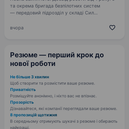
та окрема бригада безпілотних систем
— передовий підрозділ у складі Сил
Безпілотних Систем, що спеціалізується
на застосуванні дронів для розвідки,
вчора
коригування вогню та ударних операцій.
Оператори БПЛА виконують…
Резюме — перший крок
до
нової роботи
Не більше 3 хвилин
Щоб створити та розмістити ваше
резюме.
Приватність
Розміщуйте анонімно, і ніхто вас не впізнає.
Прозорість
Дізнавайтеся, які компанії переглядали ваше резюме.
8 пропозицій щотижня
В середньому отримують шукачі з резюме і обирають
найкращі.