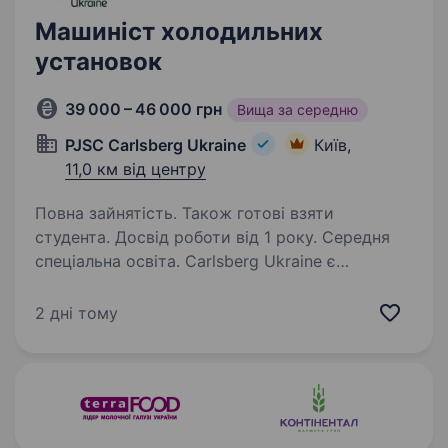
Машиніст холодильних
установок
39 000 – 46 000 грн
Вища за середню
PJSC Carlsberg Ukraine
Київ,
11,0 км від центру
Повна зайнятість. Також готові взяти
студента. Досвід роботи від 1 року. Середня
спеціальна освіта. Сarlsberg Ukraine є
частиною Carlsberg Group, однієї з провідних
пивоварних груп у світі з великим портфелем
2 дні тому
брендів пива та інших напоїв. У Carlsberg
Group працюють понад 41 000 осіб,
а продукція Групи продається…