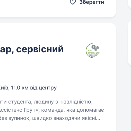
Зберегти
ар, сервісний
Київ,
11,0 км від центру
яти студента, людину з інвалідністю,
ез зупинок, швидко знаходячи якісні
огосподарської техніки. Наша робота —