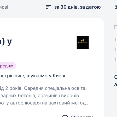
иєві
за 30 днів, за датою
) у
ередню
петрівське, шукаємо у Києві
д 2 років. Середня спеціальна освіта.
рних бетонів, розчинів і виробів
оботу автослюсаря на вахтовий метод
 Вимоги: досвід роботи