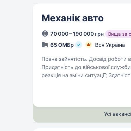
Механік авто
70 000 – 190 000 грн
Вища за 
65 ОМБр
Вся Україна
Повна зайнятість. Досвід роботи від 2 років. Вимоги: Вік в
Придатність до військової служби за станом 
реакція на зміни ситуації; Здатність взаємодіяти з побратимами; Досвід
роботи в сфері автосервісу…
Усі ваканс