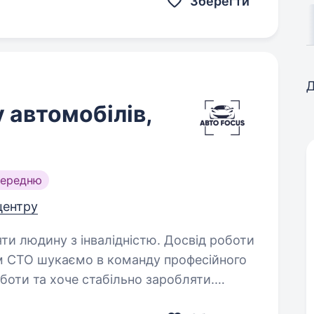
Зберегти
Д
 автомобілів,
середню
 центру
яти людину з інвалідністю. Досвід роботи
оботи та хоче стабільно заробляти.