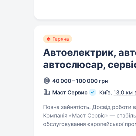
це стабільність…
Гаряча
Автоелектрик, авт
автослюсар, серві
40 000 – 100 000 грн
Маст Сервис
Київ,
13,0 км 
Повна зайнятість. Досвід роботи ві
Компанія «Маст Сервіс» — стабіль
обслуговування європейської пром
Toyota тощо). Ми забезпечуємо б