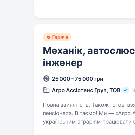
ходової частини…
Гаряча
Механік, автослюс
інженер
25 000 – 75 000 грн
Агро Ассістенс Груп, ТОВ
Повна зайнятість. Також готові вз
пенсіонера. Вітаємо! Ми — «Агро Ассістенс Груп», команда, яка допомагає
українським аграріям працювати б
запчастини для провідної сільськ