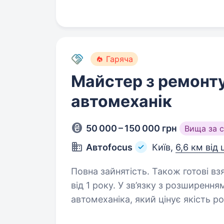
за фахом не менше…
Гаряча
Майстер з ремонту
автомеханік
50 000 – 150 000 грн
Вища за 
Автоfocus
Київ,
6,6 км від
Повна зайнятість. Також готові вз
від 1 року. У зв’язку з розширенням СТО шукаємо в команду професійного
автомеханіка, який цінує якість р
Обов’язки: Діагностика та ремонт легкових автомобілів Заміна та ремонт