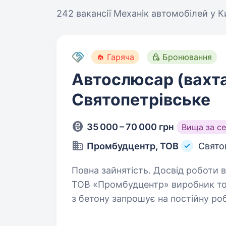
242 вакансії
Механік автомобілей у К
Гаряча
Бронювання
Автослюсар (вахта
Святопетрівське
35 000 – 70 000 грн
Вища за с
Промбудцентр, ТОВ
Свято
Повна зайнятість. Досвід роботи ві
ТОВ «Промбудцентр» виробник това
з бетону запрошує на постійну р
роботи (Київська обл., с. Святопетрівське)