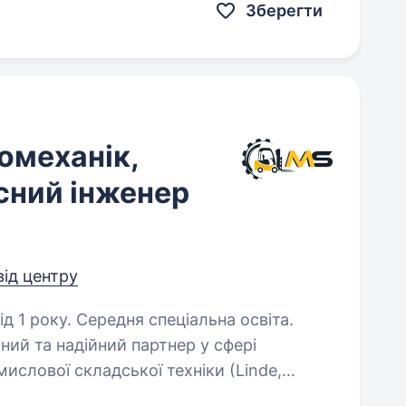
Зберегти
омеханік,
сний інженер
від центру
д 1 року. Середня спеціальна освіта.
ний та надійний партнер у сфері
ислової складської техніки (Linde,
езперебійну роботу підприємств