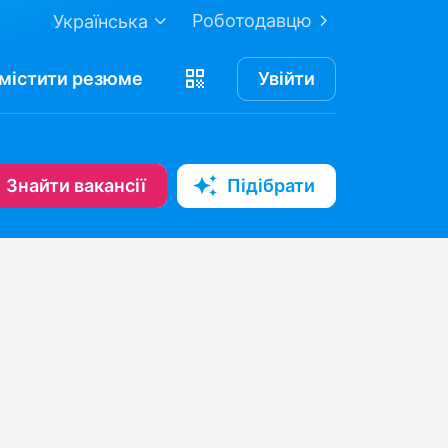
Роботодавцю
Українська
містити
резюме
Увійти
Знайти вакансії
Підібрати