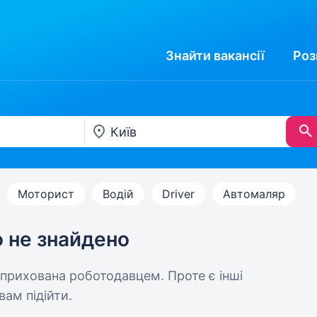
Знайти
вакансії
Роз
Моторист
Водій
Driver
Автомаляр
ю не знайдено
 прихована роботодавцем. Проте є інші
вам підійти.