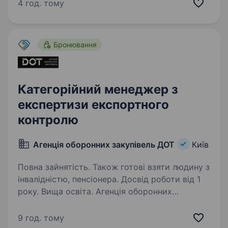
сучасні безпілотні літальні апарати, включно
4 год. тому
з FPV-дронами та дронами-перехоплювачами
для протидії повітряним загрозам. Всі наші…
Бронювання
Категорійний менеджер з
експертизи експортного
контролю
Агенція оборонних закупівель ДОТ
Київ
Повна зайнятість. Також готові взяти людину з
інвалідністю, пенсіонера. Досвід роботи від 1
року. Вища освіта. Агенція оборонних
закупівель DOT — національна агенція,
що забезпечує боєприпаси, БПЛА, техніку, їжу,
9 год. тому