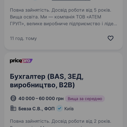
Повна зайнятість. Досвід роботи від 5 років.
Вища освіта. Ми — компанія ТОВ «АТЕМ
ГРУП», велике виробниче підприємство і лідер
у виробництві керамічної плитки в Україні.
Якщо ти маєш досвід у бухгалтерії
11 год. тому
зовнішньоекономічної діяльності, прагнеш
працювати в стабільній компанії…
Бухгалтер (BAS, ЗЕД,
виробництво, B2B)
40 000 – 60 000 грн
Вища за середню
Бевза С.В., ФОП
Київ
Повна зайнятість. Досвід роботи від 2 років.