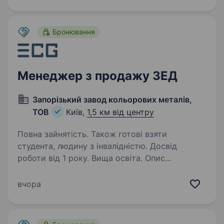
у нашу команду Менеджера із експортного
контролю, спеціаліст…
Бронювання
Менеджер з продажу ЗЕД
Запорізький завод кольорових металів,
ТОВ
Київ,
1,5 км від центру
Повна зайнятість. Також готові взяти
студента, людину з інвалідністю. Досвід
роботи від 1 року. Вища освіта. Опис
вакансіїElectro Cable Group™ — торгова марка,
яка представляє кабельно-провідникову
вчора
продукцію, що виготовляється на заводах
у Запоріжжі та Івано-Франківську, а її
бездоганна якість відома за межами України!…