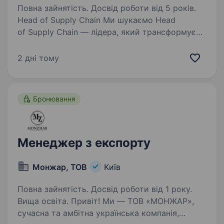
Повна зайнятість. Досвід роботи від 5 років.
Head of Supply Chain Ми шукаємо Head
of Supply Chain — лідера, який трансформує
та очолить існуючу функцію поставок,
посилить команду та побудує систему, яка
2 дні тому
забезпечить подальше масштабування бізнесу.
Це роль для…
Бронювання
Менеджер з експорту
Монжар, ТОВ
Київ
Повна зайнятість. Досвід роботи від 1 року.
Вища освіта. Привіт! Ми — ТОВ «МОНЖАР»,
сучасна та амбітна українська компанія,