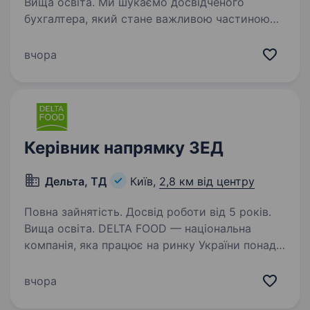
Вища освіта. Ми шукаємо досвідченого
бухгалтера, який стане важливою частиною
нашої команди та забезпечить якісний
бухгалтерський і податковий облік компанії.
вчора
Нам потрібен спеціаліст, який працює
системно, уважний до деталей,…
Керівник напрямку ЗЕД
Дельта, ТД
Київ,
2,8 км від центру
Повна зайнятість. Досвід роботи від 5 років.
Вища освіта. DELTA FOOD — національна
компанія, яка працює на ринку України понад
15-ть років і спеціалізується на виробництві
майонезів, соусів, кетчупів, гірчиці
вчора
та соняшникової олії. Власну торговельну