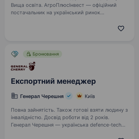
Вища освіта. АгроПлюсІнвест — офіційний
постачальник на український ринок
ефективних інноваційних кормів, кормових
добавок, дезінфектантів, обладнання від
провідних європейських виробників. Наша
мета — допомагати клієнтам досягати…
Бронювання
Експортний менеджер
Генерал Черешня
Київ
Повна зайнятість. Також готові взяти людину з
інвалідністю. Досвід роботи від 2 років.
Генерал Черешня — українська defence-tech
компанія, що розробляє та серійно виробляє