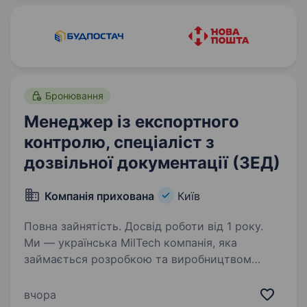
марку — Гуляй-поле —…
Бронювання
Менеджер із експортного
контролю, спеціаліст з
дозвільної документації (ЗЕД)
Компанія прихована
Київ
Повна зайнятість. Досвід роботи від 1 року.
Ми — українська MilTech компанія, яка
займається розробкою та виробництвом
безпілотних літальних апаратів (БПЛА).
Ми активно масштабуємося, і тому шукаємо
вчора