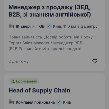
Менеджер з продажу (ЗЕД,
В2В, зі знанням англійської)
ІК Енергія, ТОВ
Київ,
11,0 км від центру
Повна зайнятість. Досвід роботи від 1 року.
Export Sales Manager / Менеджер ЗЕД
(B2B)Розвивайте міжнародні продажі
української енергетики разом з нами.Компанія
«ЕНЕРГІЯ» — українська інжинірингова
2 дні тому
компанія та один із лідерів у сфері реалізації
проєктів для…
Бронювання
Head of Supply Chain
Компанія прихована
Київ