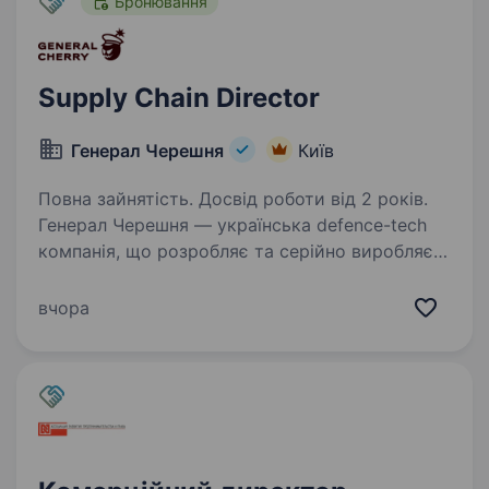
Бронювання
Supply Chain Director
Генерал Черешня
Київ
Повна зайнятість. Досвід роботи від 2 років.
Генерал Черешня — українська defence-tech
компанія, що розробляє та серійно виробляє
сучасні безпілотні літальні апарати, включно
з FPV-дронами та дронами-перехоплювачами
вчора
для протидії повітряним загрозам. Всі наші…