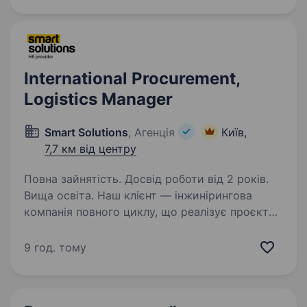
одяг та пально-мастильні матеріали для
потреб Сил Оборони України. Наша місія:
робимо державу сильніше через…
International Procurement,
Logistics Manager
Smart Solutions
, Агенція
Київ,
7,7 км від центру
Повна зайнятість. Досвід роботи від 2 років.
Вища освіта. Наш клієнт — інжинірингова
компанія повного циклу, що реалізує проєкти
у сфері енергетичного будівництва зараз
в пошуку Менеджера з міжнародних
9 год. тому
закупівель та логістики Основні обов’язки
Організовувати й керувати…