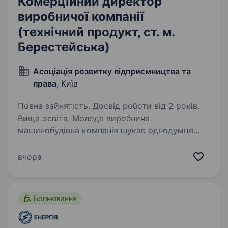
Комерційний директор
виробничої компанії
(технічний продукт, ст. м.
Берестейська)
Асоціація розвитку підприємництва та
права
, Київ
Повна зайнятість. Досвід роботи від 2 років.
Вища освіта. Молода виробнича
машинобудівна компанія шукає однодумця
ТОП-менеджера на посаду комерційного
директора. Якщо продажі — це твоє,
вчора
спілкуватися, презентувати і переконувати —
це частина твого життя, якщо маєш досвід…
Бронювання