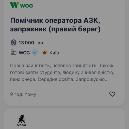
Помічник оператора АЗК,
заправник (правий берег)
13 000 грн
WOG
Київ
Повна зайнятість, неповна зайнятість. Також
готові взяти студента, людину з інвалідністю,
пенсіонера. Середня освіта. Запрошуємо
у свою команду помічника оператора АЗК!
Робота — WOGОНЬ, адже ти будеш: якісно
9 год. тому
та привітно обслуговувати клієнтів правильно
та швидко заправляти автомобілі клієнтів АЗК
консультувати клієнтів…