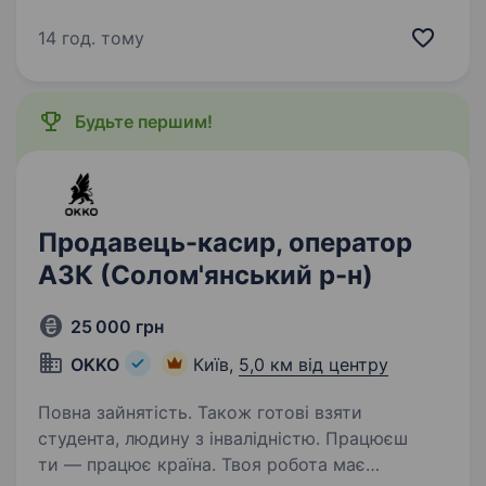
заправці картриджів, а також дрібному
ремонту офісної техніки. Умови роботи:
14 год. тому
Заправка лазерних картриджів у офісі.
Як варіант можемо розглянути…
Будьте першим!
Продавець-касир, оператор
АЗК (Солом'янський р-н)
25 000 грн
OKKO
Київ,
5,0 км від центру
Повна зайнятість. Також готові взяти
студента, людину з інвалідністю. Працюєш
ти — працює країна. Твоя робота має