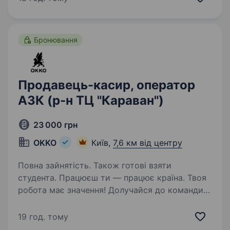
допомагати людям хочеш працювати
в команді і цінуєш підтримку колег…
Бронювання
Продавець-касир, оператор
АЗК (р-н ТЦ "Караван")
23 000 грн
OKKO
Київ,
7,6 км від центру
Повна зайнятість. Також готові взяти
студента. Працюєш ти — працює країна. Твоя
робота має значення! Долучайся до команди
ОККО, формуймо надійний тил нашої країни
разом! Шукаємо ПРОДАВЦЯ-КАСИРА
19 год. тому
(оператора АЗК)! Приєднуйся, бо ми: офіційно