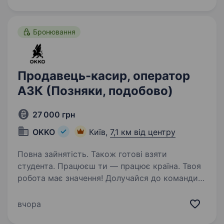
(оператора АЗК)! Приєднуйся, бо ми: офіційно
і швидко приймаємо…
Бронювання
Продавець-касир, оператор
АЗК (Позняки, подобово)
27 000 грн
OKKO
Київ,
7,1 км від центру
Повна зайнятість. Також готові взяти
студента. Працюєш ти — працює країна. Твоя
робота має значення! Долучайся до команди
ОККО, формуймо надійний тил нашої країни
разом! Шукаємо ПРОДАВЦЯ-КАСИРА
вчора
(оператора АЗК)! Приєднуйся, бо ми: офіційно