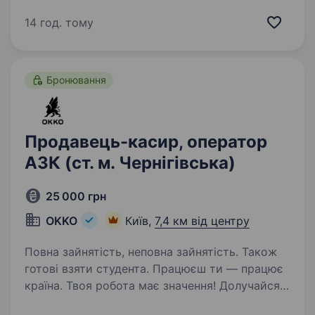
значення! Долучайся до команди ОККО,
формуймо надійний тил нашої країни разом!
14 год. тому
Шукаємо ПРОДАВЦЯ-КАСИРА (оператора
АЗК)! Приєднуйся, бо ми: офіційно і
швидко приймаємо…
Бронювання
Продавець-касир, оператор
АЗК (ст. м. Чернігівська)
25 000 грн
OKKO
Київ,
7,4 км від центру
Повна зайнятість, неповна зайнятість. Також
готові взяти студента. Працюєш ти — працює
країна. Твоя робота має значення! Долучайся
до команди ОККО, формуймо надійний тил