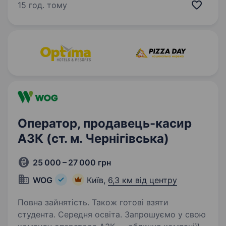
нашої країни разом! Шукаємо ПРОДАВЦЯ-
15 год. тому
КАСИРА (оператора АЗК)! Приєднуйся, бо ми:
офіційно і швидко приймаємо…
Оператор, продавець-касир
АЗК (ст. м. Чернігівська)
25 000 – 27 000 грн
WOG
Київ,
6,3 км від центру
Повна зайнятість. Також готові взяти
студента. Середня освіта. Запрошуємо у свою