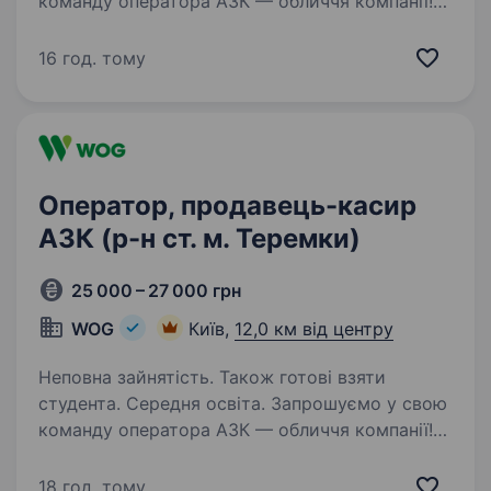
команду оператора АЗК — обличчя компанії!
Ти — наша людина, якщо: ти привітний/а,
відкритий/а до спілкування та готовий/а
16 год. тому
допомагати людям хочеш працювати
в команді і цінуєш підтримку колег…
Оператор, продавець-касир
АЗК (р-н ст. м. Теремки)
25 000 – 27 000 грн
WOG
Київ,
12,0 км від центру
Неповна зайнятість. Також готові взяти
студента. Середня освіта. Запрошуємо у свою
команду оператора АЗК — обличчя компанії!
Ти — наша людина, якщо: ти привітний/а,
відкритий/а до спілкування та готовий/а
18 год. тому