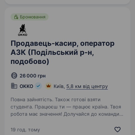
і швидко приймаємо…
Бронювання
Продавець-касир, оператор
АЗК (Подільський р-н,
подобово)
26 000 грн
OKKO
Київ,
5,8 км від центру
Повна зайнятість. Також готові взяти
студента. Працюєш ти — працює країна. Твоя
робота має значення! Долучайся до команди
ОККО, формуймо надійний тил нашої країни
разом! Шукаємо ПРОДАВЦЯ-КАСИРА
19 год. тому