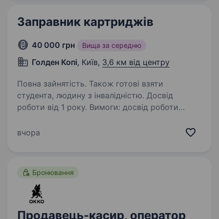
і швидко приймаємо…
Заправник картриджів
40 000 грн
Вища за середню
Голден Копі
, Київ,
3,6 км від центру
Повна зайнятість. Також готові взяти
студента, людину з інвалідністю. Досвід
роботи від 1 року. Вимоги: досвід роботи
у сфері ремонтів офісної техніки та заправки
картриджів; мобільність та оперативність;
вчора
якісне виконання робіт та надання послуг
з заправки картриджів різних типів; особисті
якості:…
Бронювання
Продавець-касир, оператор