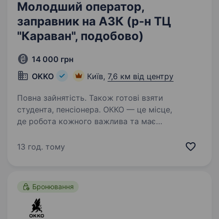
Молодший оператор,
заправник на АЗК (р-н ТЦ
"Караван", подобово)
14 000 грн
OKKO
Київ,
7,6 км від центру
Повна зайнятість. Також готові взяти
студента, пенсіонера. ОККО — це місце,
де робота кожного важлива та має
значення.Тому без тебе ніяк! Долучайся
до команди ОККО, формуймо надійний тил
13 год. тому
нашої країни разом! Шукаємо МОЛОДШОГО
ОПЕРАТОРА (заправника)! Приєднуйся, бо ми:
…
Бронювання