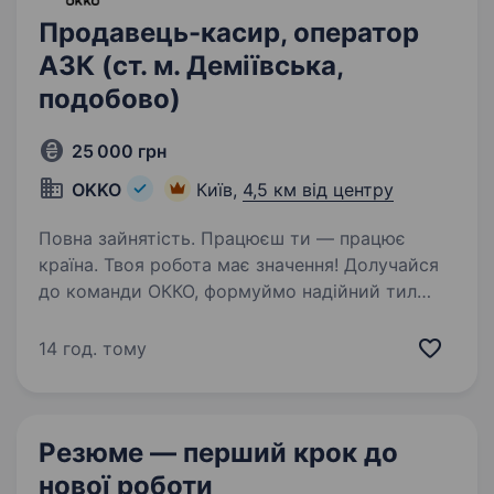
Продавець-касир, оператор
АЗК (ст. м. Деміївська,
подобово)
25 000 грн
OKKO
Київ,
4,5 км від центру
Повна зайнятість. Працюєш ти — працює
країна. Твоя робота має значення! Долучайся
до команди ОККО, формуймо надійний тил
нашої країни разом! Шукаємо ПРОДАВЦЯ-
КАСИРА (оператора АЗК)! Приєднуйся, бо ми:
14 год. тому
офіційно і швидко приймаємо…
Резюме — перший крок
до
нової роботи