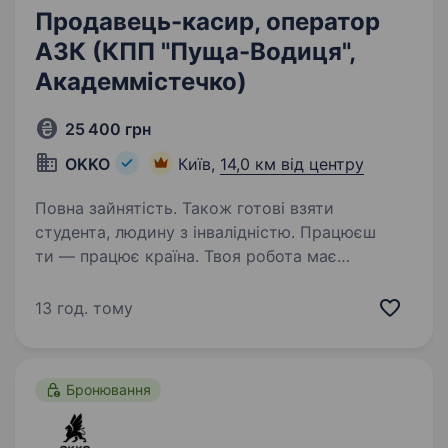
Продавець-касир, оператор
АЗК (КПП "Пуща-Водиця",
Академмістечко)
25 400 грн
OKKO
Київ,
14,0 км від центру
Повна зайнятість. Також готові взяти
студента, людину з інвалідністю. Працюєш
ти — працює країна. Твоя робота має
значення! Долучайся до команди ОККО,
формуймо надійний тил нашої країни разом!
13 год. тому
Шукаємо ПРОДАВЦЯ-КАСИРА (оператора
АЗК)! https://youtu.be/X360OdSzPVM?
si=SN3JQ6KmIDTbM4XI…
Бронювання