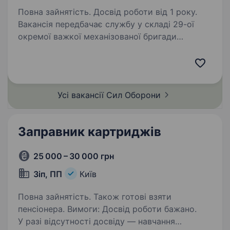
Повна зайнятість. Досвід роботи від 1 року.
Вакансія передбачає службу у складі 29-ої
окремої важкої механізованої бригади
Сухопутних військ Збройних Сил України.
Підрозділ шукає мотивованих кандидатів для
долучення до команди. Вимоги: посвідчення
водія…
Усі вакансії Сил
Оборони
Заправник картриджів
25 000 – 30 000 грн
Зіп, ПП
Київ
Повна зайнятість. Також готові взяти
пенсіонера. Вимоги: Досвід роботи бажано.
У разі відсутності досвіду — навчання