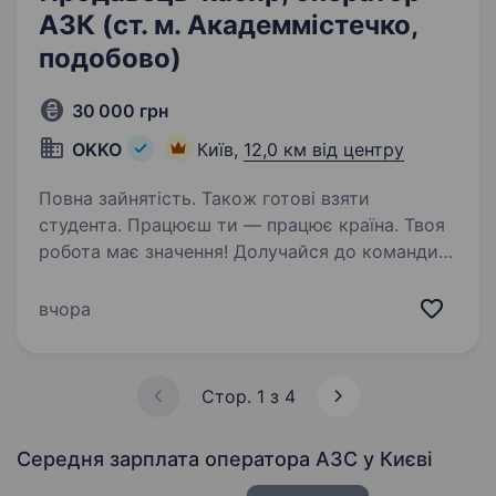
АЗК (ст. м. Академмістечко,
подобово)
30 000 грн
OKKO
Київ,
12,0 км від центру
Повна зайнятість. Також готові взяти
студента. Працюєш ти — працює країна. Твоя
робота має значення! Долучайся до команди
ОККО, формуймо надійний тил нашої країни
разом! Шукаємо ПРОДАВЦЯ-КАСИРА
вчора
(оператора АЗК)!
https://youtu.be/X360OdSzPVM?
si=SN3JQ6KmIDTbM4XI…
Стор. 1 з 4
Середня зарплата оператора АЗС
у Києві