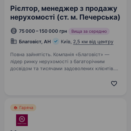
Рієлтор, менеджер з продажу
нерухомості (ст. м. Печерська)
75 000 – 150 000 грн
Вища за середню
Благовіст, АН
Київ,
2,5 км від центру
Повна зайнятість. Компанія «Благовіст» —
лідер ринку нерухомості з багаторічним
досвідом та тисячами задоволених клієнтів.
Запрошуємо тих, хто прагне активно
працювати, досягати нових висот і
створювати фінансово стабільне майбутнє…
Гаряча