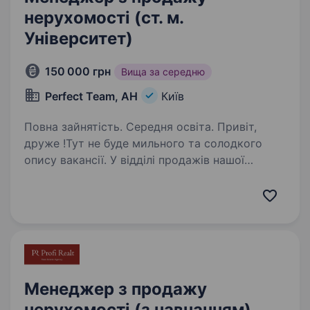
нерухомості (ст. м.
Університет)
150 000 грн
Вища за середню
Perfect Team, АН
Київ
Повна зайнятість. Середня освіта. Привіт,
друже !Тут не буде мильного та солодкого
опису вакансії. У відділі продажів нашої
компанії все зводиться до результатів та цифр
у вигляді зароблених грошей. 1. Ми багато.
Дуже багато навчаємось та навчаємо…
Менеджер з продажу
нерухомості (з навчанням)