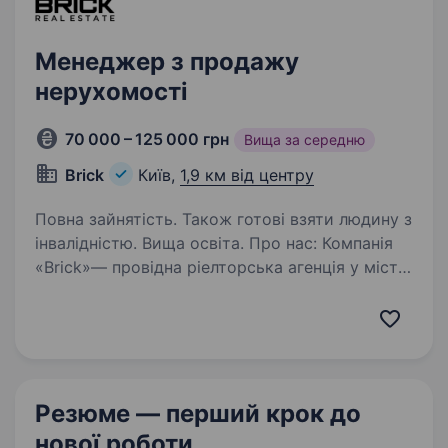
Менеджер з продажу
нерухомості
70 000 – 125 000 грн
Вища за середню
Brick
Київ,
1,9 км від центру
Повна зайнятість. Також готові взяти людину з
інвалідністю. Вища освіта. Про нас: Компанія
«Brіck»— провідна ріелторська агенція у місті
Київ, що спеціалізується на наданні послуг
з купівлі, продажу та оренди нерухомості.
Наша команда професіоналів працює на ринку
вже більше 8 років…
Резюме — перший крок
до
нової роботи