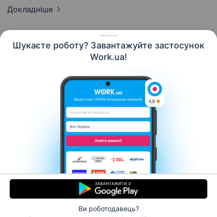
Докладніше
Шукаєте роботу? Завантажуйте застосунок
Work.ua!
Українська
Ресурси
Контакти
Про нас
Кар’єра
Новини Work.ua
Допомога
Умови використання
Роботодавцю
Ви роботодавець?
© 2006–2026 Work.ua. Сервіс пошуку роботи №1 в