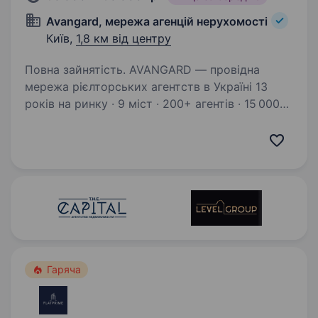
Avangard, мережа агенцій нерухомості
Київ,
1,8 км від центру
Повна зайнятість. AVANGARD — провідна
мережа рієлторських агентств в Україні 13
років на ринку · 9 міст · 200+ агентів · 15 000+
угод Ми розширюємо команду в Києві
та шукаємо агентів з нерухомості —
з досвідом і без, які готові…
Гаряча