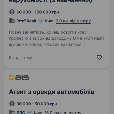
60 000 – 120 000 грн
Profi Realt
Київ,
2,0 км від центру
Повна зайнятість. Хочеш освоїти нову
професію з високим доходом? Ми в Profi Realt
шукаємо людей, готових навчатися
та працювати у сфері нерухомості. Наша
вакансія — це шанс підвищити свою якість
5 год. тому
життя, збільшити власний прибуток,…
Агент з оренди автомобілів
30 000 – 50 000 грн
БЛС
Київ,
15,0 км від центру