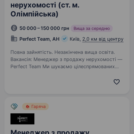
нерухомості (ст. м.
Олімпійська)
50 000 – 150 000 грн
Вища за середню
Perfect Team, АН
Київ,
2,0 км від центру
Повна зайнятість. Незакінчена вища освіта.
Вакансія: Менеджер з продажу нерухомості —
Perfect Team Ми шукаємо цілеспрямованих
та амбітних людей, які точно знають, чого
хочуть у сфері нерухомості. Якщо ви готові
працювати, рости та заробляти — ми
відкриті…
Гаряча
Менеджер з продажу