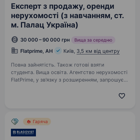
Експерт з продажу, оренди
нерухомості (з навчанням, ст.
м. Палац Україна)
30 000 – 90 000 грн
Вища за середню
Flatprime, АН
Київ,
3,5 км від центру
Повна зайнятість. Також готові взяти
студента. Вища освіта. Агентство нерухомості
FlatPrime, у зв’язку з розширенням, запрошує
на роботу ріелтора, спеціаліста з купівлі/
продажу, оренди нерухомості. Наша компанія
Лідер на ринку нерухомості завдяки:
Експертному знанню ринку:…
Гаряча