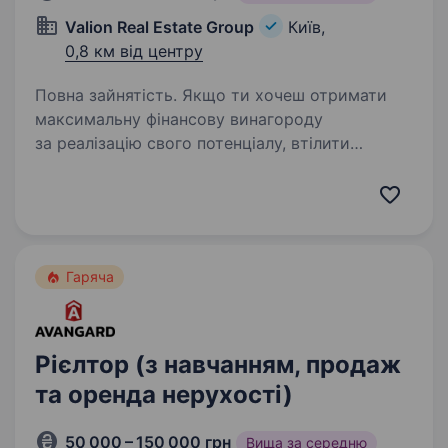
Valion Real Estate Group
Київ,
0,8 км від центру
Повна зайнятість. Якщо ти хочеш отримати
максимальну фінансову винагороду
за реалізацію свого потенціалу, втілити
в життя відкладені мрії, почати роботу
в престижному, стабільному напрямку,
компанія VALION стане твоїм надійним
супутником…
Гаряча
Рієлтор (з навчанням, продаж
та оренда нерухості)
50 000 – 150 000 грн
Вища за середню