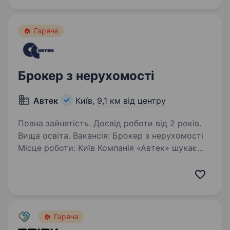
Гаряча
Брокер з нерухомості
Автек
Київ,
9,1 км від центру
Повна зайнятість. Досвід роботи від 2 років.
Вища освіта. Вакансія: Брокер з нерухомості
Місце роботи: Київ Компанія «Автек» шукає
в команду висококваліфікованого Брокера
з нерухомості з досвідом від 2 років. Вимоги:
Вища освіта Досвід роботи на аналогічній
посаді…
Гаряча