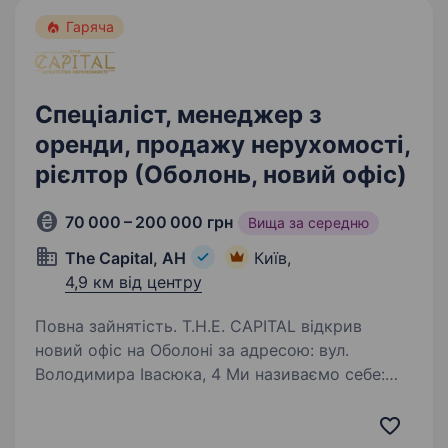
Гаряча
Спеціаліст, менеджер з
оренди, продажу нерухомості,
рієлтор (Оболонь, новий офіс)
70 000 – 200 000 грн
Вища за середню
The Capital, АН
Київ,
4,9 км від центру
Повна зайнятість. T.H.E. CAPITAL відкрив
новий офіс на Оболоні за адресою: вул.
Володимира Івасюка, 4 Ми називаємо себе:
«Оболонські Липки». Тут 1 + 1 = 11 — коли
команда працює як одне ціле. Це 11-й офіс,
де народжуються…