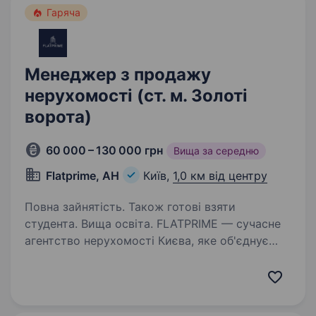
Гаряча
Менеджер з продажу
нерухомості (ст. м. Золоті
ворота)
60 000 – 130 000 грн
Вища за середню
Flatprime, АН
Київ,
1,0 км від центру
Повна зайнятість. Також готові взяти
студента. Вища освіта. FLATPRIME — сучасне
агентство нерухомості Києва, яке об'єднує
амбітних людей, сильну команду та високі
результати. Ми допомагаємо клієнтам
купувати, продавати та орендувати
нерухомість, супроводжуючи їх на кожному…