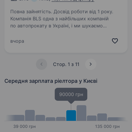
Повна зайнятість. Досвід роботи від 1 року.
Компанія BLS одна з найбільших компаній
по автопрокату в Україні, і ми шукаємо
Менеджера з прокату автомобілів у м. Києві
Наш центральний офіс знаходиться в Києві.
вчора
Ми у пошуках енергійного, відповідального
та комунікабельного…
Стор. 1 з 11
Середня зарплата ріелтора
у Києві
90000 грн
39 000 грн
135 000 грн