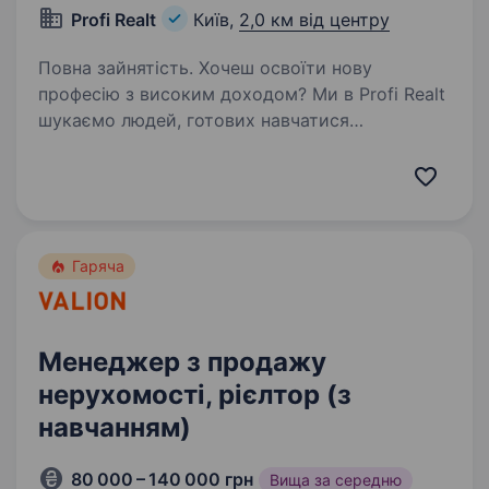
Profi Realt
Київ,
2,0 км від центру
Повна зайнятість. Хочеш освоїти нову
професію з високим доходом? Ми в Profi Realt
шукаємо людей, готових навчатися
та працювати у сфері нерухомості. Наша
вакансія — це шанс підвищити свою якість
життя, збільшити власний прибуток,…
Гаряча
Менеджер з продажу
нерухомості, рієлтор (з
навчанням)
80 000 – 140 000 грн
Вища за середню