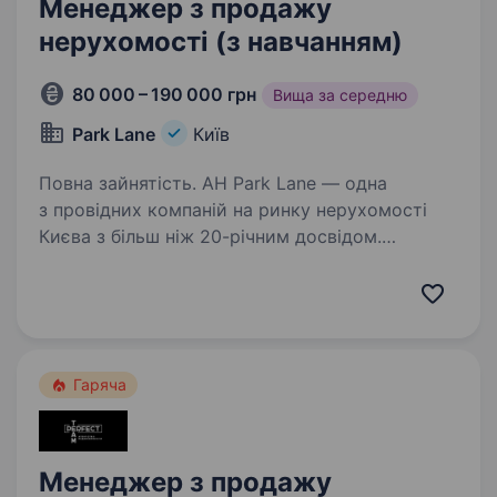
Менеджер з продажу
нерухомості (з навчанням)
80 000 – 190 000 грн
Вища за середню
Park Lane
Київ
Повна зайнятість. АН Park Lane — одна
з провідних компаній на ринку нерухомості
Києва з більш ніж 20-річним досвідом.
Ми стабільно займаємо лідируючі позиції
у сфері нерухомості та маємо 3 сучасні офіси
в центрі столиці. Ми постійно…
Гаряча
Менеджер з продажу