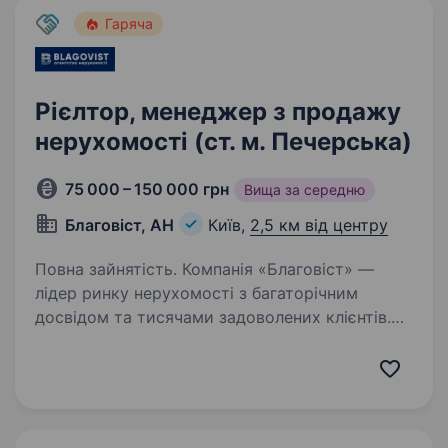
Гаряча
Рієлтор, менеджер з продажу
нерухомості (ст. м. Печерська)
75 000 – 150 000 грн
Вища за середню
Благовіст, АН
Київ,
2,5 км від центру
Повна зайнятість. Компанія «Благовіст» —
лідер ринку нерухомості з багаторічним
досвідом та тисячами задоволених клієнтів.
Запрошуємо тих, хто прагне активно
працювати, досягати нових висот і
створювати фінансово стабільне майбутнє…