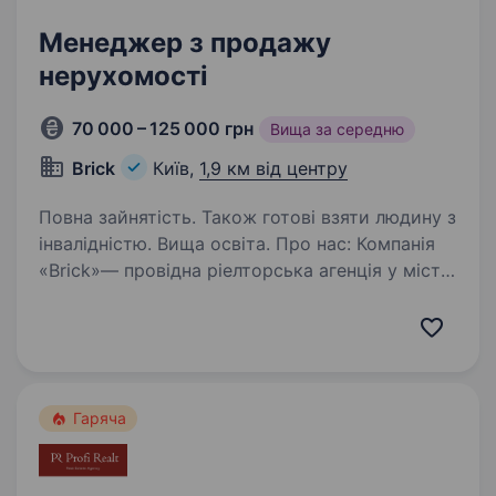
Менеджер з продажу
нерухомості
70 000 – 125 000 грн
Вища за середню
Brick
Київ,
1,9 км від центру
Повна зайнятість. Також готові взяти людину з
інвалідністю. Вища освіта. Про нас: Компанія
«Brіck»— провідна ріелторська агенція у місті
Київ, що спеціалізується на наданні послуг
з купівлі, продажу та оренди нерухомості.
Наша команда професіоналів працює на ринку
вже більше 8 років…
Гаряча