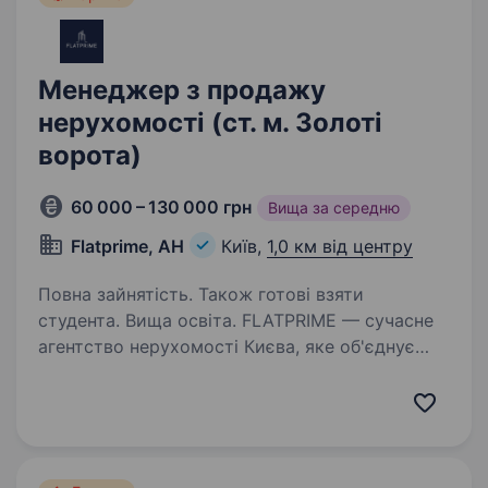
Менеджер з продажу
нерухомості (ст. м. Золоті
ворота)
60 000 – 130 000 грн
Вища за середню
Flatprime, АН
Київ,
1,0 км від центру
Повна зайнятість. Також готові взяти
студента. Вища освіта. FLATPRIME — сучасне
агентство нерухомості Києва, яке об'єднує
амбітних людей, сильну команду та високі
результати. Ми допомагаємо клієнтам
купувати, продавати та орендувати
нерухомість, супроводжуючи їх на кожному…