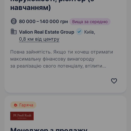
навчанням)
80 000 – 140 000 грн
Вища за середню
Valion Real Estate Group
Київ,
0,8 км від центру
Повна зайнятість. Якщо ти хочеш отримати
максимальну фінансову винагороду
за реалізацію свого потенціалу, втілити
в життя відкладені мрії, почати роботу
в престижному, стабільному напрямку,
компанія VALION стане твоїм надійним
супутником…
Гаряча
Менеджер з продажу