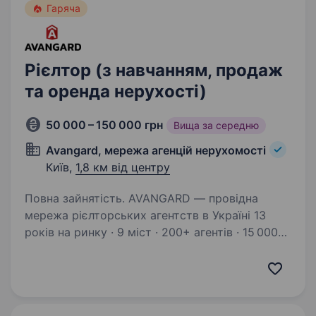
Гаряча
Рієлтор (з навчанням, продаж
та оренда нерухості)
50 000 – 150 000 грн
Вища за середню
Avangard, мережа агенцій нерухомості
Київ,
1,8 км від центру
Повна зайнятість. AVANGARD — провідна
мережа рієлторських агентств в Україні 13
років на ринку · 9 міст · 200+ агентів · 15 000+
угод Ми розширюємо команду в Києві
та шукаємо агентів з нерухомості —
з досвідом і без, які готові…