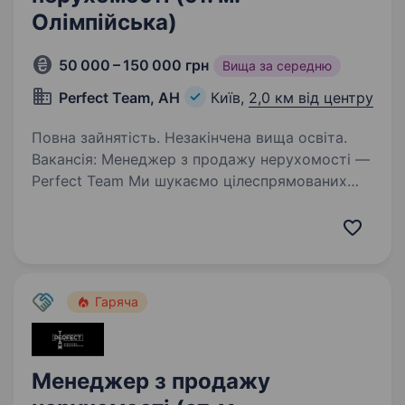
Олімпійська)
50 000 – 150 000 грн
Вища за середню
Perfect Team, АН
Київ,
2,0 км від центру
Повна зайнятість. Незакінчена вища освіта.
Вакансія: Менеджер з продажу нерухомості —
Perfect Team Ми шукаємо цілеспрямованих
та амбітних людей, які точно знають, чого
хочуть у сфері нерухомості. Якщо ви готові
працювати, рости та заробляти — ми
відкриті…
Гаряча
Менеджер з продажу