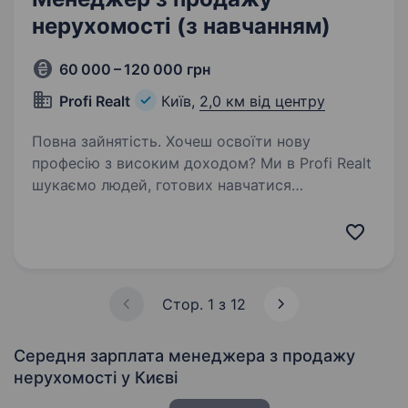
нерухомості (з навчанням)
60 000 – 120 000 грн
Profi Realt
Київ,
2,0 км від центру
Повна зайнятість. Хочеш освоїти нову
професію з високим доходом? Ми в Profi Realt
шукаємо людей, готових навчатися
та працювати у сфері нерухомості. Наша
вакансія — це шанс підвищити свою якість
життя, збільшити власний прибуток,…
Стор. 1 з 12
Середня зарплата менеджера з продажу
нерухомості
у Києві