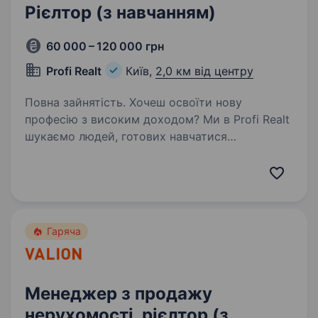
Рієлтор (з навчанням)
60 000 – 120 000 грн
Profi Realt
Київ,
2,0 км від центру
Повна зайнятість. Хочеш освоїти нову
професію з високим доходом? Ми в Profi Realt
шукаємо людей, готових навчатися
та працювати у сфері нерухомості. Наша
вакансія — це шанс підвищити свою якість
життя, збільшити власний прибуток,…
Гаряча
Менеджер з продажу
нерухомості, рієлтор (з