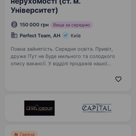
нерухомості (ст. м.
Університет)
150 000 грн
Вища за середню
Perfect Team, АН
Київ
Повна зайнятість. Середня освіта. Привіт,
друже !Тут не буде мильного та солодкого
опису вакансії. У відділі продажів нашої
компанії все зводиться до результатів та цифр
у вигляді зароблених грошей. 1. Ми багато.
Дуже багато навчаємось та навчаємо…
Гаряча