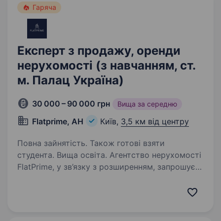
Гаряча
Експерт з продажу, оренди
нерухомості (з навчанням, ст.
м. Палац Україна)
30 000 – 90 000 грн
Вища за середню
Flatprime, АН
Київ,
3,5 км від центру
Повна зайнятість. Також готові взяти
студента. Вища освіта. Агентство нерухомості
FlatPrime, у зв’язку з розширенням, запрошує
на роботу ріелтора, спеціаліста з купівлі/
продажу, оренди нерухомості. Наша компанія
Лідер на ринку нерухомості завдяки:
Експертному знанню ринку:…