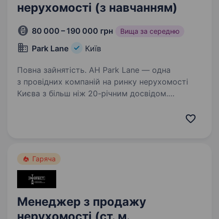
нерухомості (з навчанням)
80 000 – 190 000 грн
Вища за середню
Park Lane
Київ
Повна зайнятість. АН Park Lane — одна
з провідних компаній на ринку нерухомості
Києва з більш ніж 20-річним досвідом.
Ми стабільно займаємо лідируючі позиції
у сфері нерухомості та маємо 3 сучасні офіси
в центрі столиці. Ми постійно…
Гаряча
Менеджер з продажу
нерухомості (ст. м.