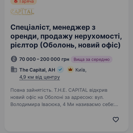
Гаряча
Спеціаліст, менеджер з
оренди, продажу нерухомості,
рієлтор (Оболонь, новий офіс)
70 000 – 200 000 грн
Вища за середню
The Capital, АН
Київ,
4,9 км від центру
Повна зайнятість. T.H.E. CAPITAL відкрив
новий офіс на Оболоні за адресою: вул.
Володимира Івасюка, 4 Ми називаємо себе:
«Оболонські Липки». Тут 1 + 1 = 11 — коли
команда працює як одне ціле. Це 11-й офіс,
де народжуються…