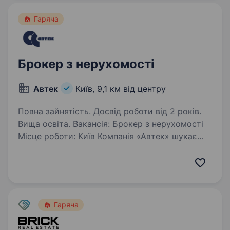
Гаряча
Брокер з нерухомості
Автек
Київ,
9,1 км від центру
Повна зайнятість. Досвід роботи від 2 років.
Вища освіта. Вакансія: Брокер з нерухомості
Місце роботи: Київ Компанія «Автек» шукає
в команду висококваліфікованого Брокера
з нерухомості з досвідом від 2 років. Вимоги:
Вища освіта Досвід роботи на аналогічній
посаді…
Гаряча