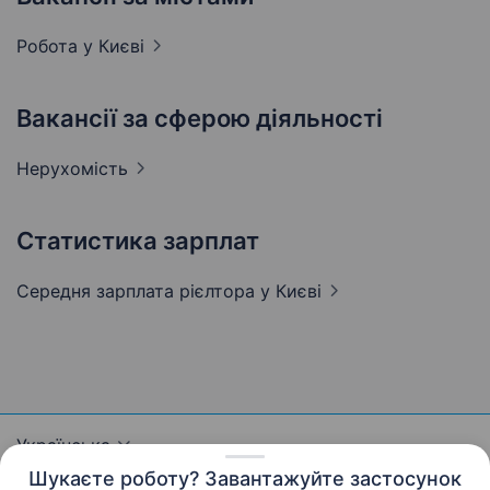
Робота у
Києві
Вакансії за сферою діяльності
Нерухомість
Статистика зарплат
Середня зарплата рієлтора
у Києві
Українська
Шукаєте роботу? Завантажуйте застосунок