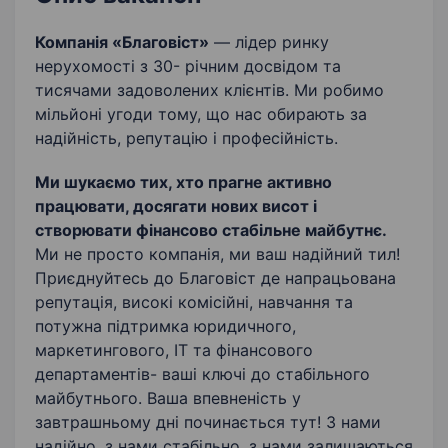
Знання технік продажу
Професіоналізм
Компанія «Благовіст»
— лідер ринку
нерухомості з 30- річним досвідом та
тисячами задоволених клієнтів. Ми робимо
мільйоні угоди тому, що нас обирають за
надійність, репутацію і професійність.
Ми шукаємо тих, хто прагне активно
працювати, досягати нових висот і
створювати фінансово стабільне майбутнє.
Ми не просто компанія, ми ваш надійний тил!
Приєднуйтесь до Благовіст де напрацьована
репутація, високі комісійні, навчання та
потужна підтримка юридичного,
маркетингового, IT та фінансового
департаментів- ваші ключі до стабільного
майбутнього. Ваша впевненість у
завтрашньому дні починається тут! З нами
надійно, з нами стабільно, з нами залишаються