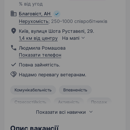
% від угод
Благовіст, АН
Нерухомість
;
250–1000 співробітників
Київ, вулиця Шота Руставелі, 29.
1,4 км від центру
На мапі
Людмила Ромашова
Показати телефон
Повна зайнятість.
Надамо перевагу ветеранам.
Комунікабельність
Впевненість
Стресостійкість
Активність
Продаж
Показати всі навички
Робота з великим обсягом інформації
Креативність
Надійність
Опис вакансії