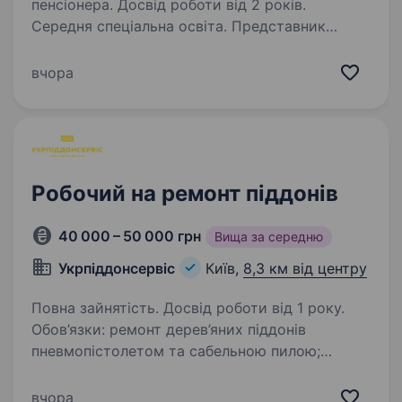
пенсіонера. Досвід роботи від 2 років.
Середня спеціальна освіта. Представник
всесвітньовідомої мережі готелів —
InterContinental Hotels Group, готель
вчора
InterContinental Kyiv запрошує до своєї
команди столяра. Якщо ти прагнеш
працювати в найпрекраснішому місці України,
де тебе буде…
Робочий на ремонт піддонів
40 000 – 50 000 грн
Вища за середню
Укрпіддонсервіс
Київ,
8,3 км від центру
Повна зайнятість. Досвід роботи від 1 року.
Обов’язки: ремонт дерев’яних піддонів
пневмопістолетом та сабельною пилою;
Вимоги: бажано з досвідом роботи на
піддонах; без шкідливих звичок; Умови роботи:
вчора