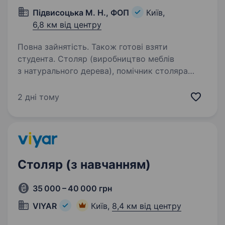
Підвисоцька М. Н., ФОП
Київ,
6,8 км від центру
Повна зайнятість. Також готові взяти
студента. Столяр (виробництво меблів
з натурального дерева), помічник столяра
Компанія з виробництва меблів запрошує
на роботу столяра. Ми займаємось
2 дні тому
виготовленням садових меблів та меблів для
дому з натурального дерева (столи,…
Столяр (з навчанням)
35 000 – 40 000 грн
VIYAR
Київ,
8,4 км від центру