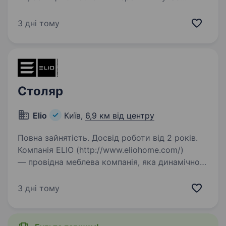
столяра (ів) на постійну роботу (також
розглядаємо сформовані пари/бригади
3 дні тому
столярів), які долучаться до нашої команди
столярного виробництва…
Столяр
Elio
Київ,
6,9 км від центру
Повна зайнятість. Досвід роботи від 2 років.
Компанія ELIO (http://www.eliohome.com/)
— провідна меблева компанія, яка динамічно
розвивається у сфері індивідуальних
інтер'єрних рішень вже майже 30 років. Наші
3 дні тому
проєкти успішно реалізовані по всьому
світу — від…