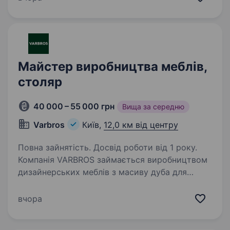
своєчасна виплата З/П двічі на місяць;
оплата…
Майстер виробництва меблів,
столяр
40 000 – 55 000 грн
Вища за середню
Varbros
Київ,
12,0 км від центру
Повна зайнятість. Досвід роботи від 1 року.
Компанія VARBROS займається виробництвом
дизайнерських меблів з масиву дуба для
клієнтів з США та Європи. У зв’язку зі
збільшенням виробництва нам потрібен
вчора
спеціаліст з обробки дерева, який працював
на меблевому…