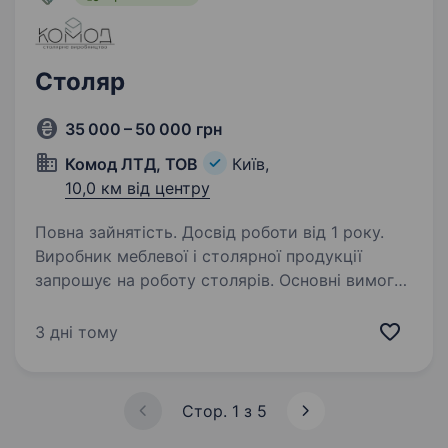
Столяр
35 000 – 50 000 грн
Комод ЛТД, ТОВ
Київ,
10,0 км від центру
Повна зайнятість. Досвід роботи від 1 року.
Виробник меблевої і столярної продукції
запрошує на роботу столярів. Основні вимоги:
досвід роботи столяром від 1 року;
виготовлення столярних та меблевих та іншх
3 дні тому
виробів за індивідуальними проектами;
відповідальність…
Стор. 1 з 5