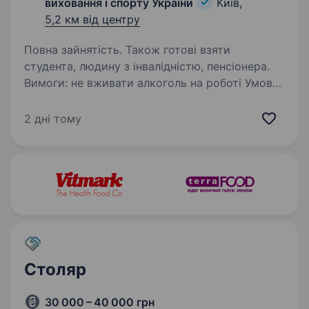
виховання і спорту України
Київ,
5,2 км від центру
Повна зайнятість. Також готові взяти
студента, людину з інвалідністю, пенсіонера.
Вимоги: не вживати алкоголь на роботі Умови
роботи: 5 днівка Обов’язки: Виконувати
столярні і сопутні роботи в гуртожитках. Тел.
2 дні тому
098 4017466- Ірина Миколаївна Можливе
проживання в окремій кімнаті Бронювання
Столяр
30 000 – 40 000 грн