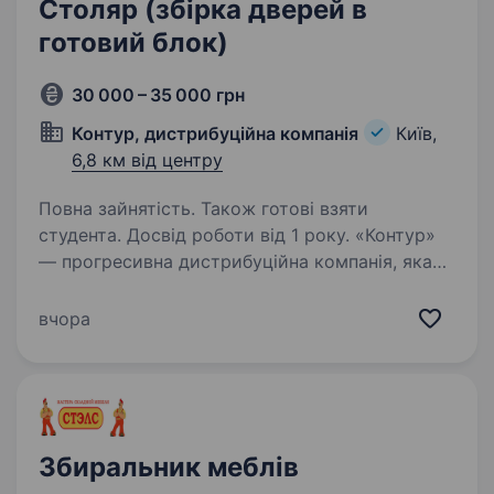
Столяр (збірка дверей в
готовий блок)
30 000 – 35 000 грн
Контур, дистрибуційна компанія
Київ,
6,8 км від центру
Повна зайнятість. Також готові взяти
студента. Досвід роботи від 1 року. «Контур»
— прогресивна дистрибуційна компанія, яка
була заснована в 2014р. Завдяки
інноваційному підходу до продажу та наданні
вчора
якісних послуг, за досить короткий період,
нам вдалося стати одним з лідерів ринку
в дистрибуції…
Збиральник меблів