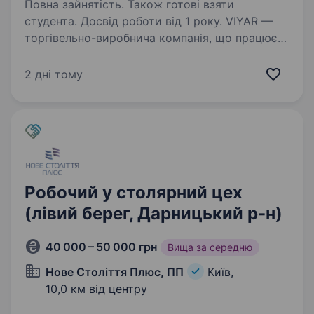
Повна зайнятість. Також готові взяти
студента. Досвід роботи від 1 року. VIYAR —
торгівельно-виробнича компанія, що працює
на ринку меблів та меблевих комплектуючих
вже понад 23 роки та створює якісний
2 дні тому
український продукт. Зараз ми запрошуємо
у команду столяра на столярне
виробництво.Основні…
Робочий у столярний цех
(лівий берег, Дарницький р-н)
40 000 – 50 000 грн
Вища за середню
Нове Століття Плюс, ПП
Київ,
10,0 км від центру