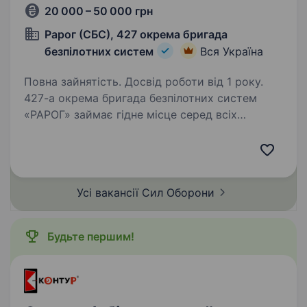
20 000 – 50 000 грн
Рарог (СБС), 427 окрема бригада
безпілотних систем
Вся Україна
Повна зайнятість. Досвід роботи від 1 року.
427-а окрема бригада безпілотних систем
«РАРОГ» займає гідне місце серед всіх
«літаючих» підрозділів Збройних Сил України
за кількістю знищеної ворожої техніки
та живої сили противника. Бригада
розвивається та створює…
Усі вакансії Сил
Оборони
Будьте першим!