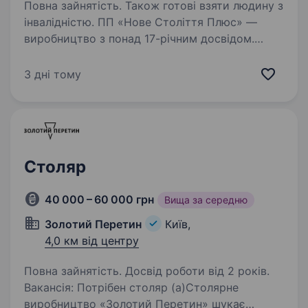
Повна зайнятість. Також готові взяти людину з
інвалідністю. ПП «Нове Століття Плюс» —
виробництво з понад 17-річним досвідом.
Ми працюємо з деревом, МДФ, металом
та алюмокомпозитними матеріалами,
3 дні тому
виготовляючи продукцію для бізнесу по всій
Україні. Що потрібно робити: збирати…
Столяр
40 000 – 60 000 грн
Вища за середню
Золотий Перетин
Київ,
4,0 км від центру
Повна зайнятість. Досвід роботи від 2 років.
Вакансія: Потрібен столяр (а)Столярне
виробництво «Золотий Перетин» шукає