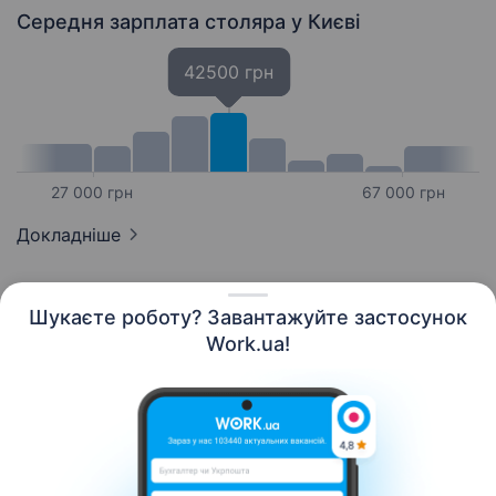
Середня зарплата столяра
у Києві
42500 грн
27 000 грн
67 000 грн
Докладніше
Шукаєте роботу? Завантажуйте застосунок
Work.ua!
Українська