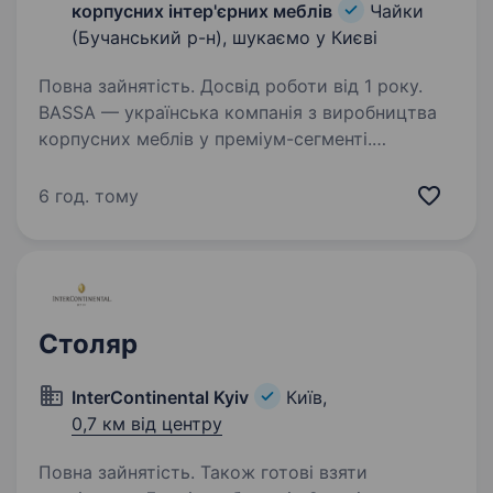
корпусних інтер'єрних меблів
Чайки
(Бучанський р-н), шукаємо у Києві
Повна зайнятість. Досвід роботи від 1 року.
BASSA — українська компанія з виробництва
корпусних меблів у преміум-сегменті.
Ми створюємо тільки меблі, які
задовольняють високі вимоги щодо якості,
6 год. тому
дизайну та функціональних можливостей.
У зв’язку з розширенням,…
Столяр
InterContinental Kyiv
Київ,
0,7 км від центру
Повна зайнятість. Також готові взяти