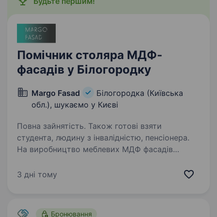
Будьте першим!
Помічник столяра МДФ-
фасадів у Білогородку
Margo Fasad
Білогородка (Київська
обл.), шукаємо у Києві
Повна зайнятість. Також готові взяти
студента, людину з інвалідністю, пенсіонера.
На виробництво меблевих МДФ фасадів
потрібен Помічник Столяра МДФ Фасадів.
Можливість проживання, модульний
3 дні тому
будиночок) Вміння працювати на порізочному
верстаті, ручним інструментом. порізка мдф,
фрезерування торців,…
Бронювання