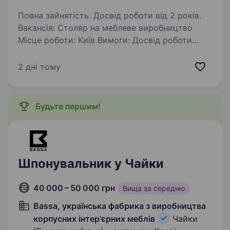
Повна зайнятість. Досвід роботи від 2 років.
Вакансія: Столяр на меблеве виробництво
Місце роботи: Київ Вимоги: Досвід роботи
на аналогічній посаді від 2 років Вміння
працювати з деревом та різними плитними
2 дні тому
матеріалами, володіння основними
столярними інструментами…
Будьте першим!
Шпонувальник у Чайки
40 000 – 50 000 грн
Вища за середню
Bassa, українська фабрика з виробництва
корпусних інтер'єрних меблів
Чайки