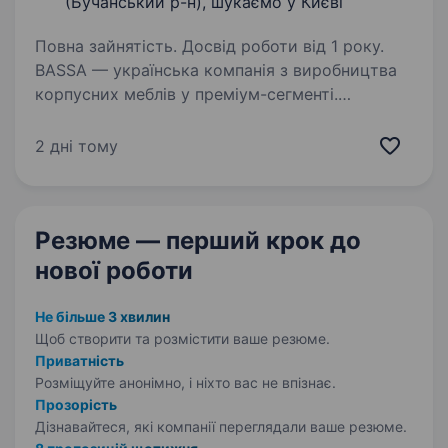
(Бучанський р-н), шукаємо у Києві
Повна зайнятість. Досвід роботи від 1 року.
BASSA — українська компанія з виробництва
корпусних меблів у преміум-сегменті.
Ми створюємо тільки меблі, які
задовольняють високі вимоги щодо якості,
2 дні тому
дизайну та функціональних можливостей.
У зв’язку з розширенням,…
Резюме — перший крок
до
нової роботи
Не більше 3 хвилин
Щоб створити та розмістити ваше
резюме.
Приватність
Розміщуйте анонімно, і ніхто вас не впізнає.
Прозорість
Дізнавайтеся, які компанії переглядали ваше резюме.