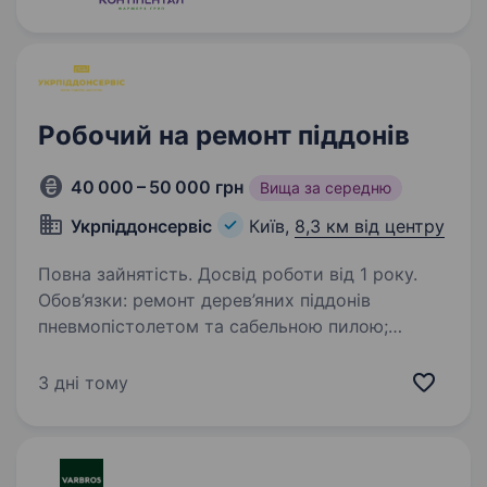
Робочий на ремонт піддонів
40 000 – 50 000 грн
Вища за середню
Укрпіддонсервіс
Київ,
8,3 км від центру
Повна зайнятість. Досвід роботи від 1 року.
Обов’язки: ремонт дерев’яних піддонів
пневмопістолетом та сабельною пилою;
Вимоги: бажано з досвідом роботи на
піддонах; без шкідливих звичок; Умови роботи:
3 дні тому
своєчасна виплата З/П двічі на місяць;
оплата…