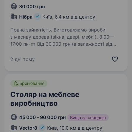
30 000 грн
Нібра
Київ,
6,4 км від центру
Повна зайнятість. Виготовляємо вироби
з масиву дерева (вікна, двері, меблі). 8:00—
17:00 пн-пт Від 30 000 грн (в залежності від
кваліфікації), виплати 1 раз на тиждень.
Класний колектив і цікаві проєкти. Дзвоніть
2 дні тому
0676331069, пишіть…
Бронювання
Столяр на меблеве
виробництво
45 000 – 90 000 грн
Вища за середню
Vector8
Київ,
10,0 км від центру