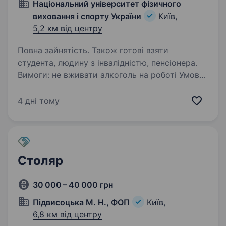
Національний університет фізичного
виховання і спорту України
Київ,
5,2 км від центру
Повна зайнятість. Також готові взяти
студента, людину з інвалідністю, пенсіонера.
Вимоги: не вживати алкоголь на роботі Умови
роботи: 5 днівка Обов’язки: Виконувати
столярні і сопутні роботи в гуртожитках. Тел.
4 дні тому
098 4017466- Ірина Миколаївна Можливе
проживання в окремій кімнаті Бронювання
Столяр
30 000 – 40 000 грн
Підвисоцька М. Н., ФОП
Київ,
6,8 км від центру