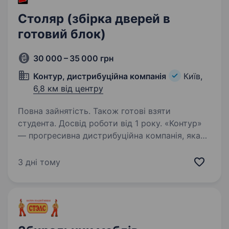
Столяр (збірка дверей в
готовий блок)
30 000 – 35 000 грн
Контур, дистрибуційна компанія
Київ,
6,8 км від центру
Повна зайнятість. Також готові взяти
студента. Досвід роботи від 1 року. «Контур»
— прогресивна дистрибуційна компанія, яка
була заснована в 2014р. Завдяки
інноваційному підходу до продажу та наданні
3 дні тому
якісних послуг, за досить короткий період,
нам вдалося стати одним з лідерів ринку
в дистрибуції…