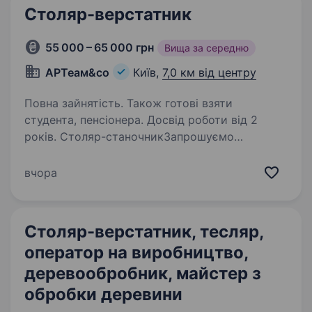
Столяр-верстатник
55 000 – 65 000 грн
Вища за середню
АРТеам&со
Київ,
7,0 км від центру
Повна зайнятість. Також готові взяти
студента, пенсіонера. Досвід роботи від 2
років. Столяр-станочникЗапрошуємо
до команди досвідченого столяра-станочника
для роботи на меблевому виробництві
вчора
повного циклу. Ми займаємося виготовленням
ексклюзивних меблів та елементів інтер'єру за
індивідуальними…
Столяр-верстатник, тесляр,
оператор на виробництво,
деревообробник, майстер з
обробки деревини