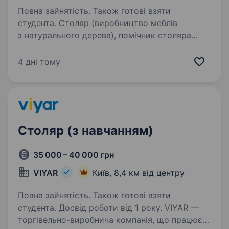
Повна зайнятість. Також готові взяти
студента. Столяр (виробництво меблів
з натурального дерева), помічник столяра
Компанія з виробництва меблів запрошує
на роботу столяра. Ми займаємось
4 дні тому
виготовленням садових меблів та меблів для
дому з натурального дерева (столи,…
Столяр (з навчанням)
35 000 – 40 000 грн
VIYAR
Київ,
8,4 км від центру
Повна зайнятість. Також готові взяти
студента. Досвід роботи від 1 року. VIYAR —
торгівельно-виробнича компанія, що працює