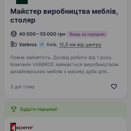
Майстер виробництва меблів,
столяр
40 000 – 55 000 грн
Вища за середню
Varbros
Київ,
12,0 км від центру
Повна зайнятість. Досвід роботи від 1 року.
Компанія VARBROS займається виробництвом
дизайнерських меблів з масиву дуба для
клієнтів з США та Європи. У зв’язку зі
збільшенням виробництва нам потрібен
3 дні тому
спеціаліст з обробки дерева, який працював
на меблевому…
Будьте першим!