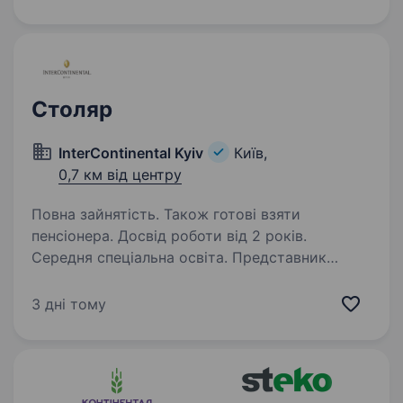
дизайну та функціональних можливостей.
У зв’язку з розширенням,…
Столяр
InterContinental Kyiv
Київ,
0,7 км від центру
Повна зайнятість. Також готові взяти
пенсіонера. Досвід роботи від 2 років.
Середня спеціальна освіта. Представник
всесвітньовідомої мережі готелів —
InterContinental Hotels Group, готель
3 дні тому
InterContinental Kyiv запрошує до своєї
команди столяра. Якщо ти прагнеш
працювати в найпрекраснішому місці України,
де тебе буде…