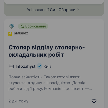
розвивається та створює…
Усі вакансії Сил
Оборони
Бронювання
Столяр відділу столярно-
складальних робіт
Infozahyst
Київ
Повна зайнятість. Також готові взяти
студента, людину з інвалідністю. Досвід
роботи від 1 року. Компанія Інфозахист —
український науково-виробничий центр та
лідер галузі радіоелектронної розвідки. Понад
2 дні тому
20 років ми створюємо апаратні та програмні