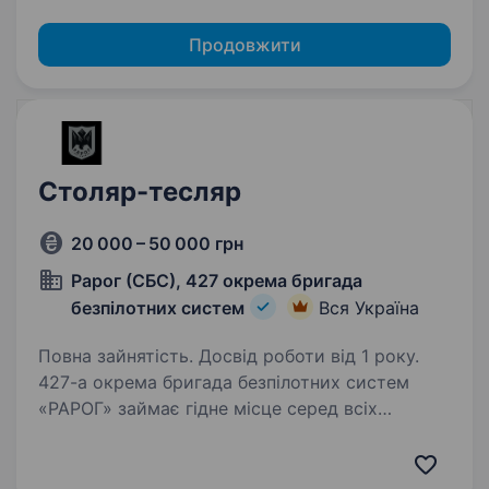
Продовжити
Столяр-тесляр
20 000 – 50 000 грн
Рарог (СБС), 427 окрема бригада
безпілотних систем
Вся Україна
Повна зайнятість. Досвід роботи від 1 року.
427-а окрема бригада безпілотних систем
«РАРОГ» займає гідне місце серед всіх
«літаючих» підрозділів Збройних Сил України
за кількістю знищеної ворожої техніки
та живої сили противника. Бригада