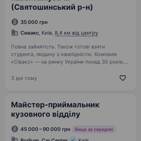
(Святошинський р-н)
35 000 грн
Сивакс
, Київ,
8,4 км від центру
Повна зайнятість. Також готові взяти
студента, людину з інвалідністю. Компанія
«Сівакс» — на ринку України понад 30 років.
У зв’язку з динамічним розвитком,
ми оголошуємо конкурс на посаду «Комірник-
3 дні тому
оператор складу, вантажник, водій вилочного
навантажувача» Якщо ви молодий
та амбітний…
Майстер-приймальник
кузовного відділу
45 000 – 90 000 грн
Вища за середню
Podium, Car Center
Київ,