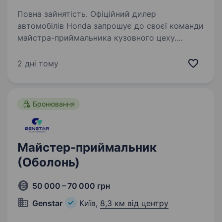
Повна зайнятість. Офіційний дилер
автомобілів Honda запрошує до своєї команди
майстра-приймальника кузовного цеху.
Вимоги: впевнений користувач MS Office;
знання будови автомобіля та технології
2 дні тому
кузовного ремонту; вміння оцінювати…
Бронювання
Майстер-приймальник
(Оболонь)
50 000 – 70 000 грн
Genstar
Київ,
8,3 км від центру