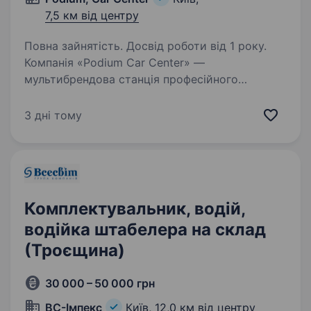
7,5 км від центру
Повна зайнятість. Досвід роботи від 1 року.
Компанія «Podium Car Center» —
мультибрендова станція професійного
ремонту і обслуговування автомобілів повного
циклу, запрошує на роботу Майстера-
3 дні тому
приймальника кузовного відділу. Ми шукаємо
відповідального та професійного…
Комплектувальник, водій,
водійка штабелера на склад
(Троєщина)
30 000 – 50 000 грн
ВC-Імпекс
Київ,
12,0 км від центру