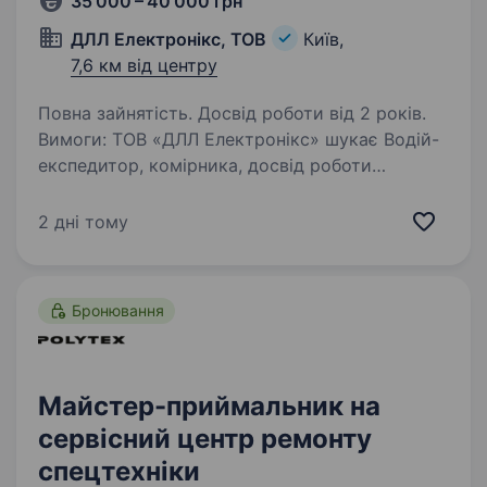
35 000 – 40 000 грн
ДЛЛ Електронікс, ТОВ
Київ,
7,6 км від центру
Повна зайнятість. Досвід роботи від 2 років.
Вимоги: ТОВ «ДЛЛ Електронікс» шукає Водій-
експедитор, комірника, досвід роботи
вітається. Основним напрямком роботи
компанії є продаж електронних компонентів
2 дні тому
та комутаційного обладнання промислового,
комерційного,…
Бронювання
Майстер-приймальник на
сервісний центр ремонту
спецтехніки