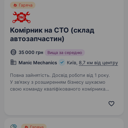
Гаряча
Комірник на СТО (склад
автозапчастин)
35 000 грн
Вища за середню
Manic Mechanics
Київ,
8,7 км від центру
Повна зайнятість. Досвід роботи від 1 року.
У зв’язку з розширенням бізнесу шукаємо
свою команду кваліфікованого комірника
на СТО. Досвід роботи є обов’язковим.
Вимоги: Досвід роботи з складською
инфраструктурою та програмним
забезпеченням, навики роботи…
Гаряча