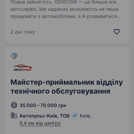
Повна зайнятість. GENSTAR — це більше ніж
автосервіс. Ми надаємо можливість не лише
працювати з автомобілями, а й розвиватися
професійно. Компанія активно зростає і
підтримує кар'єрні амбіції своїх працівників.
2 дні тому
Наша команда — головна…
Майстер-приймальник відділу
технічного обслуговування
35 000 – 70 000 грн
Автопульс-Київ, ТОВ
Київ,
9,4 км від центру