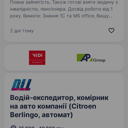
Повна зайнятість. Також готові взяти людину з
інвалідністю, пенсіонера. Досвід роботи від 1
року. Вимоги: Знання 1С та MS office, Вищу
(переважно — технічну) освіту Досвід роботи
в мультибренді по напрямку технічного
2 дні тому
обслуговування Знання технічних
характеристик та особливостей конструкції
автомобіля…
Водій-експедитор, комірник
на авто компанії (Citroen
Berlingo, автомат)