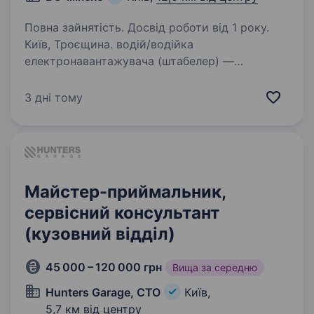
Повна зайнятість. Досвід роботи від 1 року.
Київ, Троєщина. водій/водійка
електронавантажувача (штабелер) —
комплектувальник. На постійну роботу.
(Можливе проживання) Склад продуктів
3 дні тому
харчування та товарів для дому на Троєщині
(вул. Пухівська, 1а). Типи…
Майстер-приймальник,
сервісний консультант
(кузовний відділ)
45 000 – 120 000 грн
Вища за середню
Hunters Garage, СТО
Київ,
5,7 км від центру