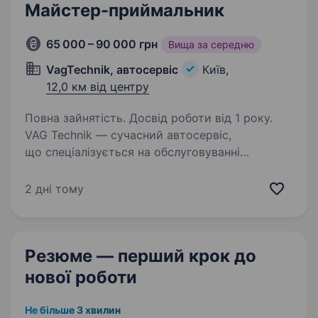
Майстер-приймальник
65 000 – 90 000 грн
Вища за середню
VagTechnik, автосервіс
Київ,
12,0 км від центру
Повна зайнятість. Досвід роботи від 1 року.
VAG Technik — сучасний автосервіс,
що спеціалізується на обслуговуванні
автомобілів VAG-групи (Volkswagen, Audi,
Skoda, Seat, Porsche та ін.). У нас вже успішно
2 дні тому
працюють 2 станції в Києві, і ми стабільно
розвиваємось…
Резюме — перший крок
до
нової роботи
Не більше 3 хвилин