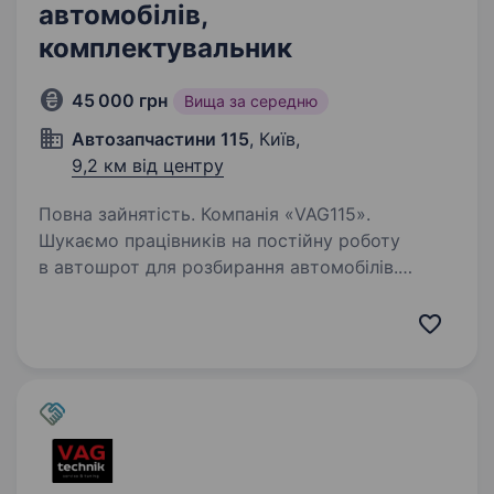
автомобілів,
комплектувальник
45 000 грн
Вища за середню
Автозапчастини 115
, Київ,
9,2 км від центру
Повна зайнятість. Компанія «VAG115».
Шукаємо працівників на постійну роботу
в автошрот для розбирання автомобілів.
Обов’язки: Розбір автомобіля; Сортування
запасних частин з автомобілів; Підтримання
порядку на складі; Допомога…