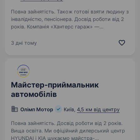
Повна зайнятість. Також готові взяти людину з
інвалідністю, пенсіонера. Досвід роботи від 2
років. Компанія «Хантерс гараж» —
мультібрендова станція професійного ремонту
і обслуговування автомобілів, запрошує
3 дні тому
на роботу Майстера-приймальника
(сервісного консультанта), кузовний відділ.
Наш Сайт: https://hunters-garage.com.ua/…
Майстер-приймальник
автомобілів
Олімп Мотор
Київ,
4,5 км від центру
Повна зайнятість. Досвід роботи від 2 років.
Вища освіта. Ми офіційний дилерський центр
HYUNDAI i KIA шукаємо майстра-