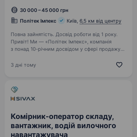
30 000 – 45 000 грн
Політек Імпекс
Київ,
6,5 км від центру
Повна зайнятість. Досвід роботи від 1 року.
Привіт! Ми — «Політек Імпекс», компанія
з понад 10-річним досвідом у сфері продажу
та сервісного обслуговування кранової і
підйомної техніки в Києві. Якщо ти хочеш
3 дні тому
долучитися до команди професіоналів, яка
цінує…
Комірник-оператор складу,
вантажник, водій вилочного
навантажувача