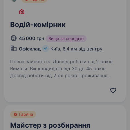
Водій-комірник
45 000 грн
Вища за середню
Офісклад
Київ,
6,4 км від центру
Повна зайнятість. Досвід роботи від 2 років.
Вимоги: Вік кандидата від 30 до 45 років.
Досвід роботи від 2 ох років Проживання
в районах (Севастопольська, Солом’янська
площі, Караваєві дачі, Турецьке містечко).
Досвід водіння Києвом мікроавтобуса…
Гаряча
Майстер з розбирання