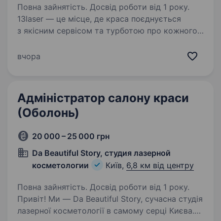
Повна зайнятість. Досвід роботи від 1 року.
13laser — це місце, де краса поєднується
з якісним сервісом та турботою про кожного
клієнта. Зараз ми шукаємо адміністратора
в нашу команду. Для нас важливо, щоб кожен
вчора
клієнт почувався комфортно з першої
хвилини…
Адміністратор салону краси
(Оболонь)
20 000 – 25 000 грн
Da Beautiful Story, студия лазерной
косметологии
Київ,
6,8 км від центру
Повна зайнятість. Досвід роботи від 1 року.
Привіт! Ми — Da Beautiful Story, сучасна студія
лазерної косметології в самому серці Києва.