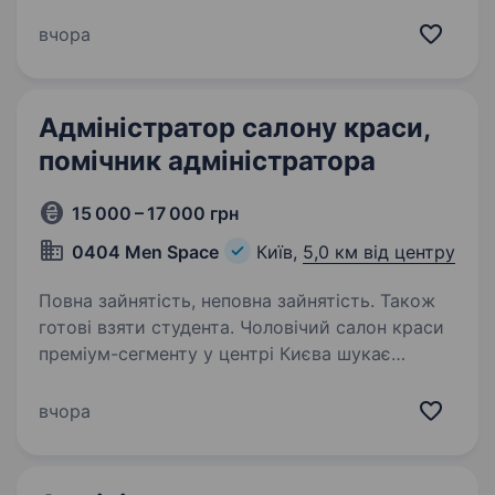
Наш салон — це місце, де турбота про красу і
здоров’я поєднується з професіоналізмом і
вчора
теплим прийомом кожного гостя. Якщо…
Адміністратор салону краси,
помічник адміністратора
15 000 – 17 000 грн
0404 Men Space
Київ,
5,0 км від центру
Повна зайнятість, неповна зайнятість. Також
готові взяти студента. Чоловічий салон краси
преміум-сегменту у центрі Києва шукає
помічника адміністратора, який допомагатиме
підтримувати високий рівень сервісу
вчора
та комфорт наших клієнтів. В процесі роботи
можна отримати підвищення
на повноцінного…