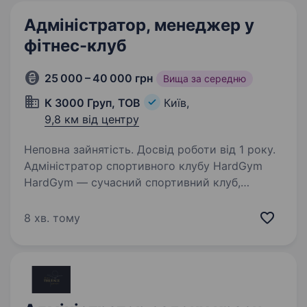
Адміністратор, менеджер у
фітнес-клуб
25 000 – 40 000 грн
Вища за середню
К 3000 Груп, ТОВ
Київ,
9,8 км від центру
Неповна зайнятість. Досвід роботи від 1 року.
Адміністратор спортивного клубу HardGym
HardGym — сучасний спортивний клуб,
де тренування, комфорт і професійний сервіс є
основою нашої роботи. Якщо ти любиш
8 хв. тому
спілкування з людьми, відповідально ставишся
до роботи…