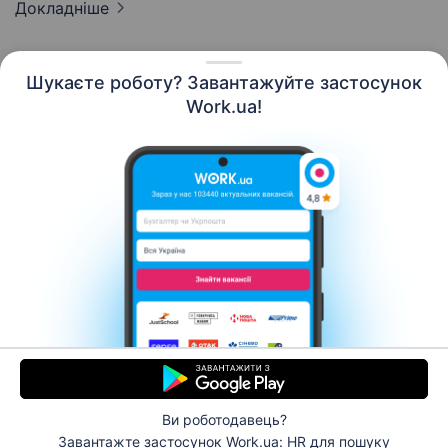
Докладніше
Шукаєте роботу? Завантажуйте застосунок
Work.ua!
Українська
Ресурси
Контакти
Про нас
Кар’єра
Новини Work.ua
Допомога
Умови використання
Роботодавцю
Ви роботодавець?
© 2006–2026 Work.ua. Сервіс пошуку роботи №1 в
Завантажте застосунок Work.ua: HR
для пошуку