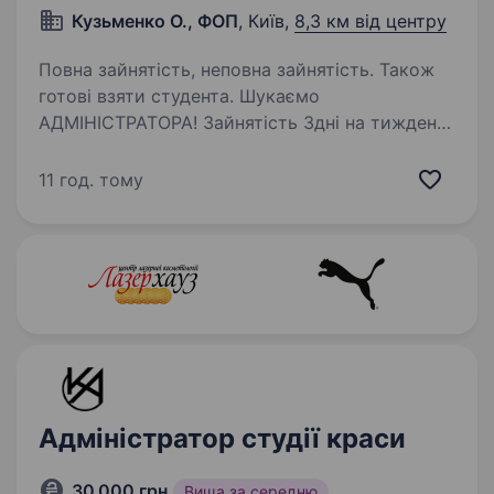
Кузьменко О., ФОП
, Київ,
8,3 км від центру
Повна зайнятість, неповна зайнятість. Також
готові взяти студента. Шукаємо
АДМІНІСТРАТОРА! Зайнятість 3дні на тиждень:
пн, чт, нд. Якщо ти вмієш грамотно
розмовляти українською мовою,
11 год. тому
комунікабельна, пунктуальна, турботлива,
вмієш організовувати та планувати час, маєш
досвід роботи…
Адміністратор студії краси
30 000 грн
Вища за середню