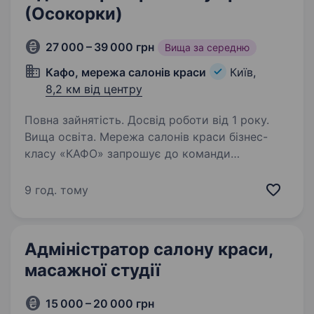
(Осокорки)
27 000 – 39 000 грн
Вища за середню
Кафо, мережа салонів краси
Київ,
8,2 км від центру
Повна зайнятість. Досвід роботи від 1 року.
Вища освіта. Мережа салонів краси бізнес-
класу «КАФО» запрошує до команди
адміністратора. Якщо ви любите працювати
з людьми, вмієте створювати сервіс високого
9 год. тому
рівня та маєте досвід роботи в салоні краси —
будемо раді знайомству…
Адміністратор салону краси,
масажної студії
15 000 – 20 000 грн