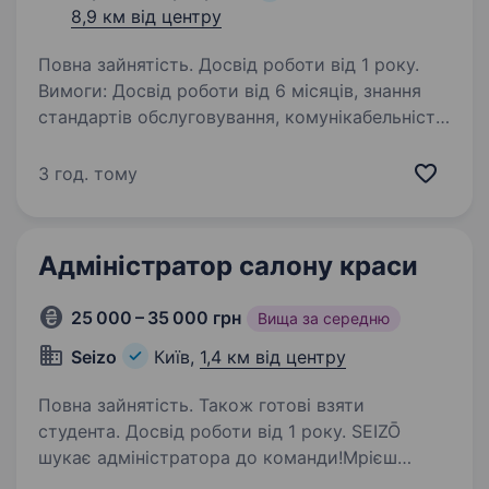
8,9 км від центру
Повна зайнятість. Досвід роботи від 1 року.
Вимоги: Досвід роботи від 6 місяців, знання
стандартів обслуговування, комунікабельність.
Відповідальність, привітність, ввічливість.
Умови роботи: Комфортна локація з зручним
3 год. тому
розташуванням. Робота в новому…
Адміністратор салону краси
25 000 – 35 000 грн
Вища за середню
Seizo
Київ,
1,4 км від центру
Повна зайнятість. Також готові взяти
студента. Досвід роботи від 1 року. SEIZŌ
шукає адміністратора до команди!Мрієш
працювати у сфері краси, де стиль —