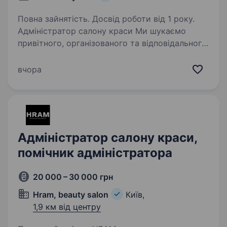
Повна зайнятість. Досвід роботи від 1 року.
Адміністратор салону краси Ми шукаємо
привітного, організованого та відповідального
адміністратора, який стане обличчям нашого
салону краси та допоможе створювати
вчора
комфортну атмосферу для гостей. Обов’язки:
зустріч…
Адміністратор салону краси,
помічник адміністратора
20 000 – 30 000 грн
Hram, beauty salon
Київ,
1,9 км від центру