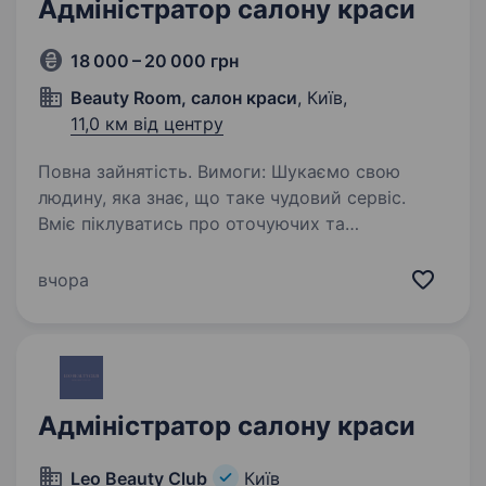
Адміністратор салону краси
18 000 – 20 000 грн
Beauty Room, салон краси
, Київ,
11,0 км від центру
Повна зайнятість. Вимоги: Шукаємо свою
людину, яка знає, що таке чудовий сервіс.
Вміє піклуватись про оточуючих та
підтримувати затишок. Приємна,
комунікабельна та усміхнена, відкрита
вчора
до нового та стресостійка. Ми шукаємо
відповідальну…
Адміністратор салону краси
Leo Beauty Club
Київ