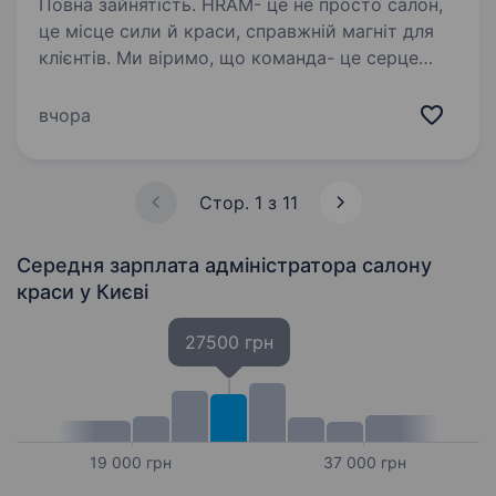
Повна зайнятість. HRAM- це не просто салон,
це місце сили й краси, справжній магніт для
клієнтів. Ми віримо, що команда- це серце
нашого бренду, саме тому створюємо умови
де працівник завжди відчуває підтримку,
вчора
розвиток і стабільність…
Стор. 1 з 11
Середня зарплата адміністратора салону
краси
у Києві
27500 грн
19 000 грн
37 000 грн