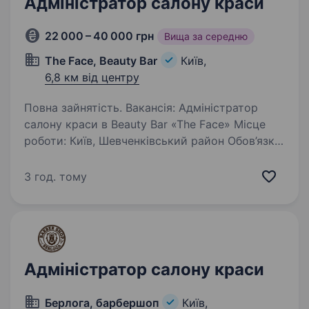
Адміністратор салону краси
22 000 – 40 000 грн
Вища за середню
The Face, Beauty Bar
Київ,
6,8 км від центру
Повна зайнятість. Вакансія: Адміністратор
салону краси в Beauty Bar «The Face» Місце
роботи: Київ, Шевченківський район Обов’язки:
Прийом клієнтів в салоні краси Організація
та контроль запису на процедури
3 год. тому
Консультування клієнтів…
Адміністратор салону краси
Берлога, барбершоп
Київ,