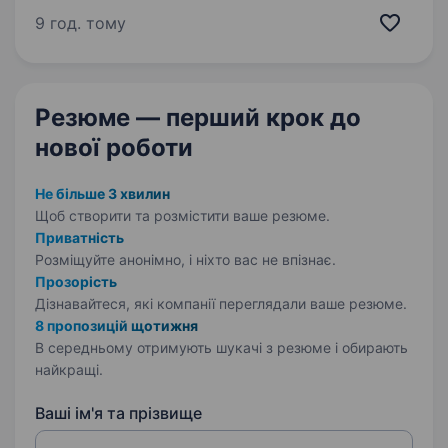
це не просто про зовнішність, а про підхід
9 год. тому
до справи? SEIZŌ — сучасний манікюрний
простір з командою майстрів нового
покоління. Ми не просто…
Резюме — перший крок
до
нової роботи
Не більше 3 хвилин
Щоб створити та розмістити ваше
резюме.
Приватність
Розміщуйте анонімно, і ніхто вас не впізнає.
Прозорість
Дізнавайтеся, які компанії переглядали ваше резюме.
8 пропозицій щотижня
В середньому отримують шукачі з резюме і обирають
найкращі.
Ваші ім'я та прізвище