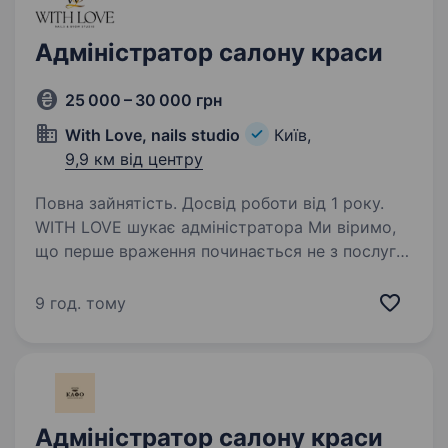
Адміністратор салону краси
25 000 – 30 000 грн
With Love, nails studio
Київ,
9,9 км від центру
Повна зайнятість. Досвід роботи від 1 року.
WITH LOVE шукає адміністратора Ми віримо,
що перше враження починається не з послуги,
а з посмішки та щирої турботи. Саме тому
шукаємо людину, яка стане обличчям нашої
9 год. тому
студії та допоможе створювати для кожного…
Адміністратор салону краси