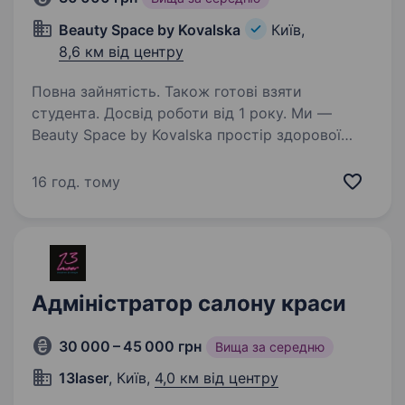
Beauty Space by Kovalska
Київ,
8,6 км від центру
Повна зайнятість. Також готові взяти
студента. Досвід роботи від 1 року. Ми —
Beauty Space by Kovalska простір здорової
краси, тут про любов і турботу про себе.
Цінуємо індивідуальність, підтримуємо
16 год. тому
розвиток і створюємо атмосферу, в яку
хочеться повертатися. Що ти отримаєш
з нами в команді…
Адміністратор салону краси
30 000 – 45 000 грн
Вища за середню
13laser
, Київ,
4,0 км від центру