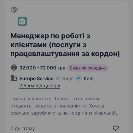
Менеджер по роботі з
клієнтами (послуги з
працевлаштування за кордон)
32 000 – 72 000 грн
Вища за середню
Europe Service
, Агенція
Київ,
2,6 км від центру
Повна зайнятість. Також готові взяти
студента, людину з інвалідністю. Хочеш
реально заробляти, а не «сидіти мінімальній
на ставці»? Ми — Europe Service, компанія, яка
вже 5 років допомагає українцям знайти
2 дні тому