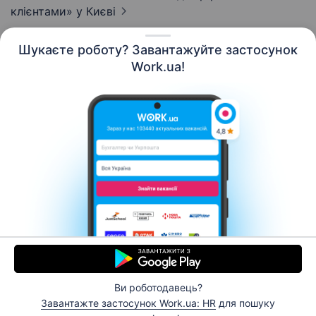
клієнтами»
у Києві
Шукаєте роботу? Завантажуйте застосунок
Work.ua!
Українська
Ресурси
Контакти
Про нас
Кар’єра
Новини Work.ua
Допомога
Умови використання
Роботодавцю
Ви роботодавець?
© 2006–2026 Work.ua. Сервіс пошуку роботи №1 в
Завантажте застосунок Work.ua: HR
для пошуку
Україні.