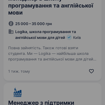
програмування та англійської
мови
25 000 – 35 000 грн
Logika, школа програмування та
англійської мови для дiтей
Київ
Повна зайнятість. Також готові взяти
студента. Ми — Logika — найбільша школа
програмування та англійської мови для дітей
7−17 років в Україні. Ми віримо, що освіта
може бути драйвовою, технологічною
1 тиж. тому
та надихаючою. Щодня ми допомагаємо
новому поколінню прокачувати…
Менеджер з підтримки