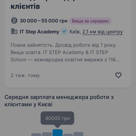
клієнтів
30 000 – 55 000 грн
Вища за середню
IT Step Academy
Київ,
2,1 км від центру
Повна зайнятість. Досвід роботи від 1 року.
Вища освіта. IT STEP Academy & IT STEP
School — міжнародна освітня мережа з 116
філіями у 25 країнах, яка з 1999 року навчає
дітей, підлітків і дорослих сучасним IT-
2 тиж. тому
професіям. Давайте знайомитися!
https://kiev.itstep.org/about-academy…
Середня зарплата менеджера роботи з
клієнтами
у Києві
40000 грн