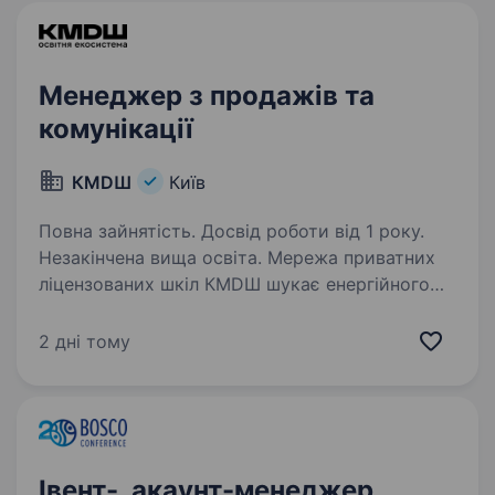
Менеджер з продажів та
комунікації
КМDШ
Київ
Повна зайнятість. Досвід роботи від 1 року.
Незакінчена вища освіта. Мережа приватних
ліцензованих шкіл КМDШ шукає енергійного
та амбітного менеджера в команду продажів
та клієнтського сервісу. Якщо комунікації
2 дні тому
та продажі Ваша пристрасть, якщо Ви вмієте
знаходити підхід до будь-якого…
Івент-, акаунт-менеджер