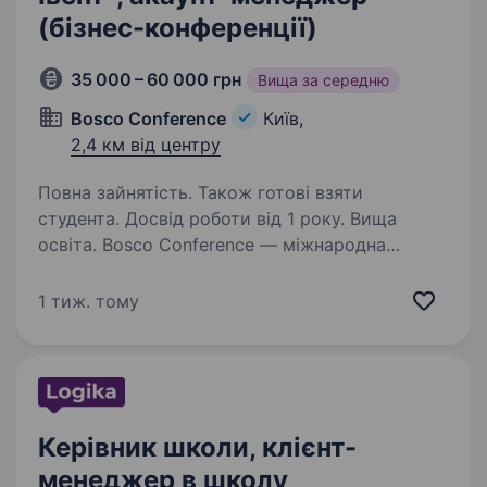
(бізнес-конференції)
35 000 – 60 000 грн
Вища за середню
Bosco Conference
Київ,
2,4 км від центру
Повна зайнятість. Також готові взяти
студента. Досвід роботи від 1 року. Вища
освіта. Bosco Conference — міжнародна
компанія з успішним, більш ніж 20-річним
досвідом, у організації міжнародних
1 тиж. тому
конференцій для середнього та великого
бізнесу по всьому світу. Мета нашого
бізнесу — створення цікавих…
Керівник школи, клієнт-
менеджер в школу