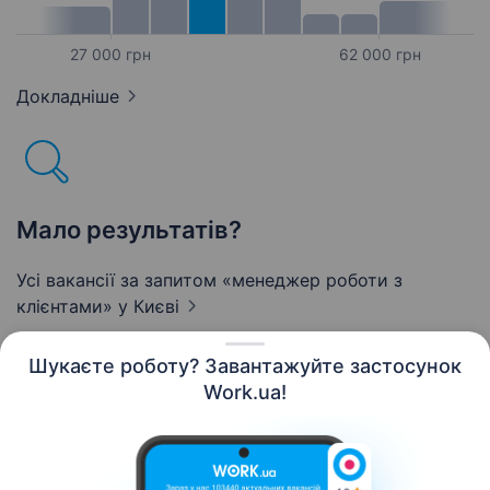
27 000 грн
62 000 грн
Докладніше
Мало результатів?
Усі вакансії за запитом «менеджер роботи з
клієнтами»
у Києві
Шукаєте роботу? Завантажуйте застосунок
Work.ua!
Українська