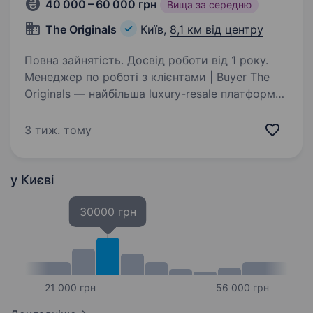
40 000 – 60 000 грн
Вища за середню
The Originals
Київ,
8,1 км від центру
Повна зайнятість. Досвід роботи від 1 року.
Менеджер по роботі з клієнтами | Buyer The
Originals — найбільша luxury-resale платформа
України, ми допомагаємо продавати
та купувати автентичні речі відомих люкс
3 тиж. тому
та преміум брендів, а зараз шукаємо людину,
яка…
у Києві
30000 грн
21 000 грн
56 000 грн