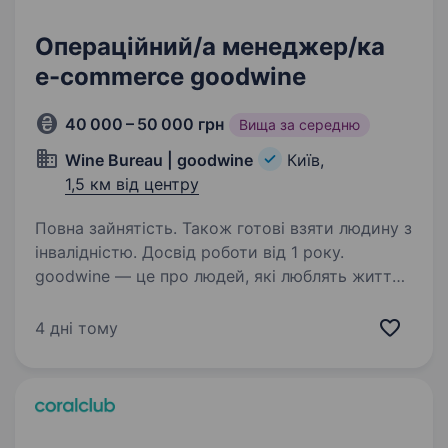
Операційний/а менеджер/ка
e-commerce goodwine
40 000 – 50 000 грн
Вища за середню
Wine Bureau | goodwine
Київ,
1,5 км від центру
Повна зайнятість. Також готові взяти людину з
інвалідністю. Досвід роботи від 1 року.
goodwine — це про людей, які люблять життя,
їжу, вино і справжній сервіс. Ми розвиваємо e-
commerce напрям і шукаємо людину, яка
4 дні тому
допоможе нам робити сервіс стабільним,
зрозумілим і якісним щодня. Про роль:
Операційний/а…