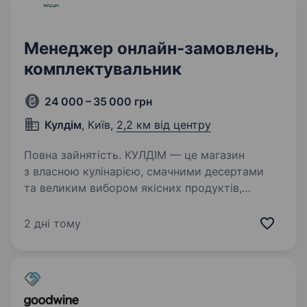
Менеджер онлайн-замовлень,
комплектувальник
24 000 – 35 000 грн
Кулдім
, Київ,
2,2 км від центру
Повна зайнятість. КУЛДІМ — це магазин
з власною кулінарією, смачними десертами
та великим вибором якісних продуктів,
а також 5 кав`ярень, що розташовані
на правому березі Києва. Наші страви —
2 дні тому
це не просто їжа. Це New Ukrainian Casual…