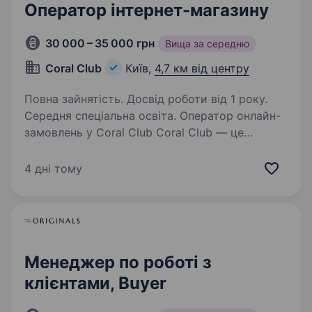
Оператор інтернет-магазину
30 000 – 35 000 грн
Вища за середню
Coral Club
Київ,
4,7 км від центру
Повна зайнятість. Досвід роботи від 1 року.
Середня спеціальна освіта. Оператор онлайн-
замовлень у Coral Club Coral Club — це
міжнародна спільнота однодумців, яка вже
понад 25 років змінює уявлення про здоровий
4 дні тому
спосіб життя. Ми не просто створюємо
інноваційні продукти у 35 країнах…
Менеджер по роботі з
клієнтами, Buyer