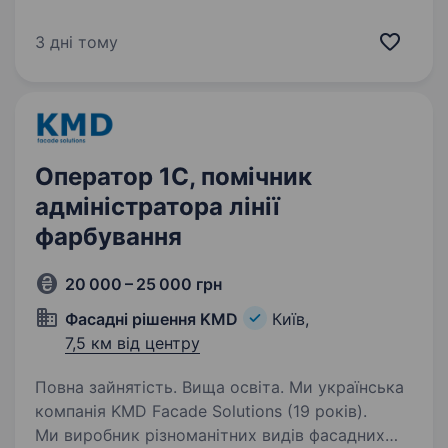
Обов’язки: обробка замовлень в 1С. робота
з первинною документацією. контроль
3 дні тому
та облік залишків ТМЦ на складі. Умови
роботи:…
Оператор 1С, помічник
адміністратора лінії
фарбування
20 000 – 25 000 грн
Фасадні рішення KMD
Київ,
7,5 км від центру
Повна зайнятість. Вища освіта. Ми українська
компанія KMD Facade Solutions (19 років).
Ми виробник різноманітних видів фасадних