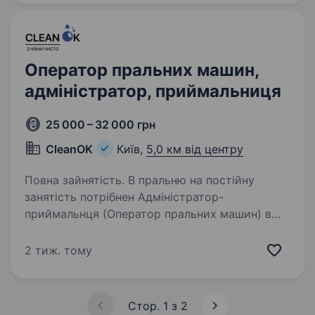
багатовіковий…
Оператор пральних машин,
адміністратор, приймальниця
25 000 – 32 000 грн
CleanOK
Київ,
5,0 км від центру
Повна зайнятість. В пральню на постійну
занятість потрібнен Адміністратор-
приймальнця (Оператор пральних машин) в
Солом’янський, або Голосіївський район.
Гнучкий графік роботи. Розглядаємо
2 тиж. тому
кандидатів без досвіду, всього навчаємо…
Стор. 1 з 2