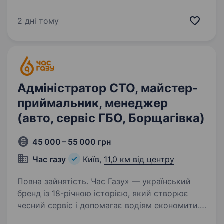
допомагає водіям економити. Ми встановили
десятки тисяч ГБО по всій Україні,
2 дні тому
обслуговуємо сотні тисяч клієнтів і щодня
доводимо:…
Адміністратор СТО, майстер-
приймальник, менеджер
(авто, сервіс ГБО, Борщагівка)
45 000 – 55 000 грн
Час газу
Київ,
11,0 км від центру
Повна зайнятість. Час Газу» — український
бренд із 18-річною історією, який створює
чесний сервіс і допомагає водіям економити.
Ми встановили десятки тисяч ГБО по всій