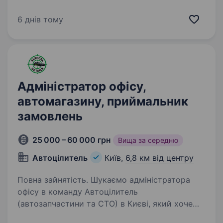
рішень та враховуємо всі побажання і вимоги
замовника, щоб забезпечити найкращий
6 днів тому
результат і ми реально найкращі на цьому…
Адміністратор офісу,
автомагазину, приймальник
замовлень
25 000 – 60 000 грн
Вища за середню
Автоцілитель
Київ,
6,8 км від центру
Повна зайнятість. Шукаємо адміністратора
офісу в команду Автоцілитель
(автозапчастини та СТО) в Києві, який хоче
навчитись адмініструвати і розвивати