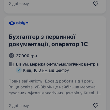
Україні, обслуговуємо сотні тисяч клієнтів і
2 дні тому
щодня доводимо:…
Бухгалтер з первинної
документації, оператор 1C
27 000 грн
Візіум, мережа офтальмологічних центрів
Київ,
10,0 км від центру
Повна зайнятість. Досвід роботи від 1 року.
Вища освіта. «ВІЗІУМ» це найбільша мережа
сучасних офтальмологічних центрів у Києві. 17
діагностично-хірургічних клінік в Україні.
Ми надаємо всі види офтальмологічних
2 дні тому