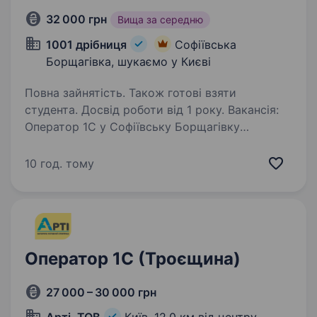
32 000 грн
Вища за середню
1001 дрібниця
Софіївська
Борщагівка, шукаємо у Києві
Повна зайнятість. Також готові взяти
студента. Досвід роботи від 1 року. Вакансія:
Оператор 1С у Софіївську Борщагівку
Компанія «1001 дрібниця» шукає оператора 1С
для роботи у нашому відділі в Софіївській
10 год. тому
Борщагівці. Ми пропонуємо затишне
та дружнє робоче середовище, можливість
професійного…
Оператор 1C (Троєщина)
27 000 – 30 000 грн