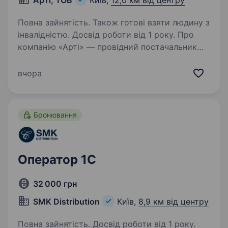
Арті, ТОВ
Київ,
12,0 км від центру
Повна зайнятість. Також готові взяти людину з
інвалідністю. Досвід роботи від 1 року. Про
компанію «Арті» — провідний постачальник
комплектуючих та запчастин до
сільськогосподарської та промислової техніки
вчора
в Україні. Працюємо понад 25 років на ринках
B2B та B2C. Детальніше — на arti.com.ua.
Обов’язки…
Бронювання
Оператор 1C
32 000 грн
SMK Distribution
Київ,
8,9 км від центру
Повна зайнятість. Досвід роботи від 1 року.