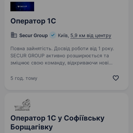
Оператор 1C
Secur Group
Київ,
5,9 км від центру
Повна зайнятість. Досвід роботи від 1 року.
SECUR GROUP активно розширюється та
зміцнює свою команду, відкриваючи нові
напрями й збільшуючи обсяги роботи складу.
У зв’язку з розвитком логістичного напрямку
5 год. тому
ми шукаємо Оператора 1С. Основні вимоги:
Досвід…
Оператор 1C у Софіївську
Борщагівку