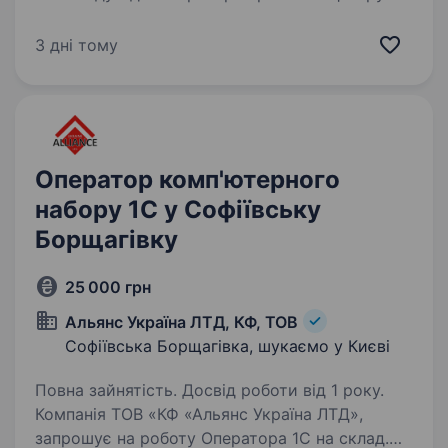
Наш профіль — Ремонт та технічне
обслуговування комп’ютерної техніки,
3 дні тому
оргтехніки, засобів зв’язку. Гарна репутація
компанії,…
Оператор комп'ютерного
набору 1С у Софіївську
Борщагівку
25 000 грн
Альянс Україна ЛТД, КФ, ТОВ
Софіївська Борщагівка, шукаємо у Києві
Повна зайнятість. Досвід роботи від 1 року.
Компанія ТОВ «КФ «Альянс Україна ЛТД»,
запрошує на роботу Оператора 1С на склад.