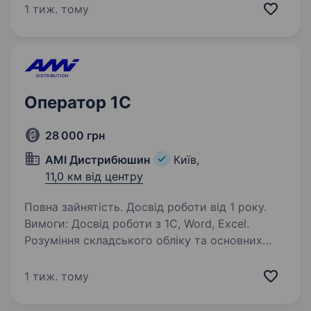
компанію з продажу автозапчастин преміум
1 тиж. тому
класу. Чекаємо в гості. Графік: Пн-Пт…
Оператор 1C
28 000 грн
АМІ Дистрибюшин
Київ,
11,0 км від центру
Повна зайнятість. Досвід роботи від 1 року.
Вимоги: Досвід роботи з 1С, Word, Excel.
Розуміння складського обліку та основних
принципів логістики Вміння працювати
з великим обсягом даних Уважність
1 тиж. тому
до деталей і вміння працювати в умовах
високого…