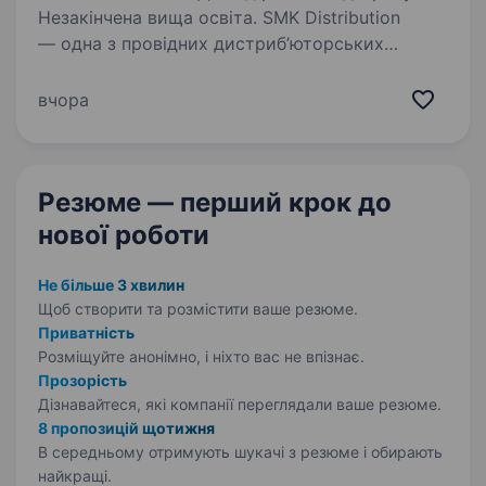
Незакінчена вища освіта. SMK Distribution
— одна з провідних дистриб’юторських
компаній України у сфері FMCG у складі SMK
Group. Ми розвиваємо 5 філій, сучасну
вчора
логістику та обслуговуємо тисячі торгових
точок по всій країні та за її межами…
Резюме — перший крок
до
нової роботи
Не більше 3 хвилин
Щоб створити та розмістити ваше
резюме.
Приватність
Розміщуйте анонімно, і ніхто вас не впізнає.
Прозорість
Дізнавайтеся, які компанії переглядали ваше резюме.
8 пропозицій щотижня
В середньому отримують шукачі з резюме і обирають
найкращі.