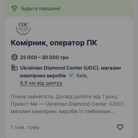
Будьте першим!
Комірник, оператор ПК
25 000 – 30 000 грн
Ukrainian Diamond Center (UDC), магазин
ювелірних виробів
Київ,
8,9 км від центру
Повна зайнятість. Досвід роботи від 1 року.
Привіт! Ми — Ukrainian Diamond Center (UDC),
магазин ювелірних виробів із глибокими
традиціями майстерності та міжнародним
визнанням. Наша команда створює унікальні,
1 тиж. тому
вишукані прикраси, які поєднують