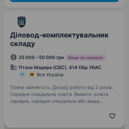
Діловод-комплектувальник
складу
25 000 – 50 000 грн
Вища за середню
Птахи Мадяра (СБС), 414 ОБр УБАС
Вся Україна
Повна зайнятість. Досвід роботи від 2 років.
Середня спеціальна освіта. Вимоги: освіта
середня, середня спеціальна або вища
навички роботи з документами та підготовки
звітів грамотність та високий рівень володіння
українською мовою володіння програмами
Office водійське посвідчення…