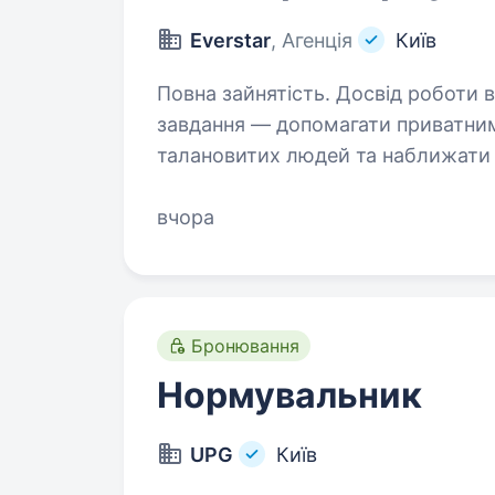
Everstar
, Агенція
Київ
Повна зайнятість. Досвід роботи від 1 року. Ми — агентств
завдання — допомагати приватни
талановитих людей та наближати
клієнтів спеціалізується на розро
вчора
Бронювання
Нормувальник
UPG
Київ