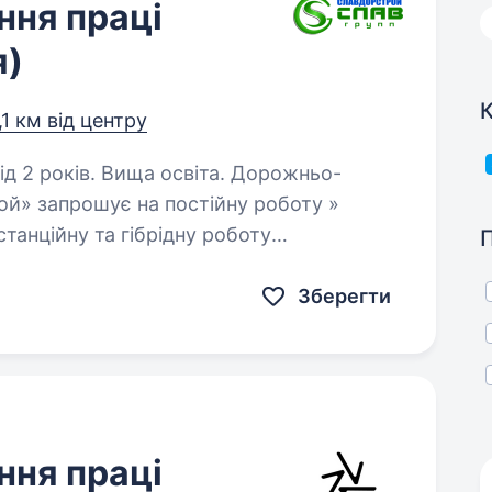
ння праці
я)
К
,1 км від центру
оків. Вища освіта. Дорожньо-
ой» запрошує на постійну роботу »
танційну та гібрідну роботу
Зберегти
ння праці