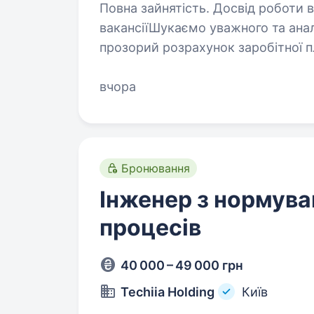
Повна зайнятість. Досвід роботи від 
вакансіїШукаємо уважного та анал
прозорий розрахунок заробітної п
нормування для наших команд. Як
вчора
Бронювання
Інженер з нормува
процесів
40 000 – 49 000 грн
Techiia Holding
Київ