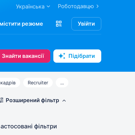
Роботодавцю
Українська
містити
резюме
Увійти
Знайти вакансії
Підібрати
 кадрів
Recruiter
...
Розширений фільтр
астосовані фільтри