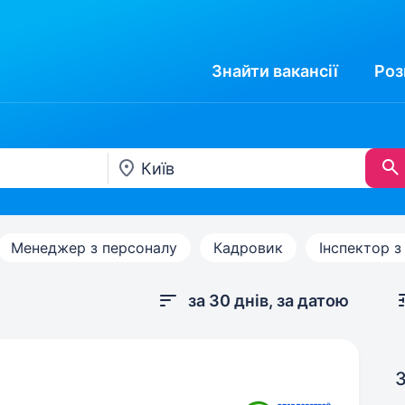
Знайти
вакансії
Роз
Менеджер з персоналу
Кадровик
Інспектор з
за 30 днів, за датою
З