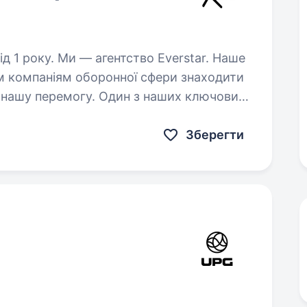
о Everstar. Наше
м компаніям оборонної сфери знаходити
 нашу перемогу. Один з наших ключових
бці та виробництві…
Зберегти