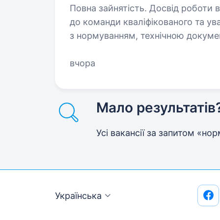
Повна зайнятість. Досвід роботи від 1 року. Виробнича к
до команди кваліфікованого та ув
з нормуванням, технічною докуме
процесів. Якщо ви маєте технічну
вчора
Мало результатів
Усі вакансії за запитом «но
Українська