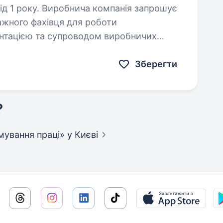
омпанія запрошує
ажного фахівця для роботи
нтацією та супроводом виробничих
 освіту, аналітичне мислення…
Зберегти
?
рмування праці»
у Києві