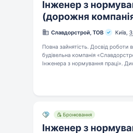
Інженер з нормува
(дорожня компані
Славдорстрой, ТОВ
Київ,
3
Повна зайнятість. Досвід роботи від 2 р
будівельна компанія «Славдорстр
Інженера з нормування праці». Дис
не розглядаємо!!! Вимоги: Освіта вища (економіка, фінанси); Досвід
роботи…
Бронювання
Інженер з нормува