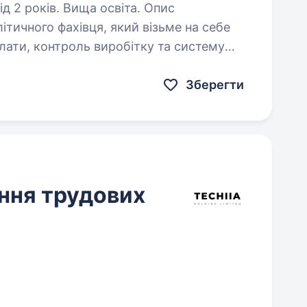
2 років. Вища освіта. Опис
ітичного фахівця, який візьме на себе
лати, контроль виробітку та систему
що ви легко орієнтуєтеся у відрядних…
Зберегти
ння трудових