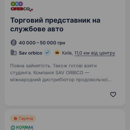
Торговий представник на
службове авто
40 000 – 50 000 грн
Sav orbico
Київ,
11,0 км від центру
Повна зайнятість. Також готові взяти
студента. Компанія SAV ORBICO —
міжнародний дистриб’ютор продовольчої
та непродовольчої групи товарів вітчизняних
та світових виробників. Шукаємо в свою
команду Торгового представника на службове
авто Що ми Тобі пропонуємо?…
Гаряча