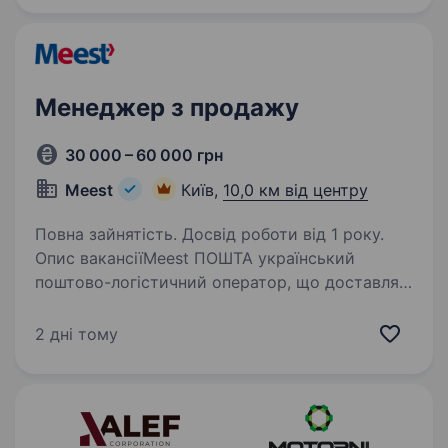
провідних українські виробників…
Менеджер з продажу
30 000 – 60 000 грн
Meest
Київ,
10,0 км від центру
Повна зайнятість. Досвід роботи від 1 року.
Опис вакансіїMeest ПОШТА український
поштово-логістичний оператор, що доставляє
посилки, документи та вантажі в будь-який
куточок України та за кордон. Запрошує
2 дні тому
у свою команду: Менеджера з продажу В2В
та В2С сегменту…