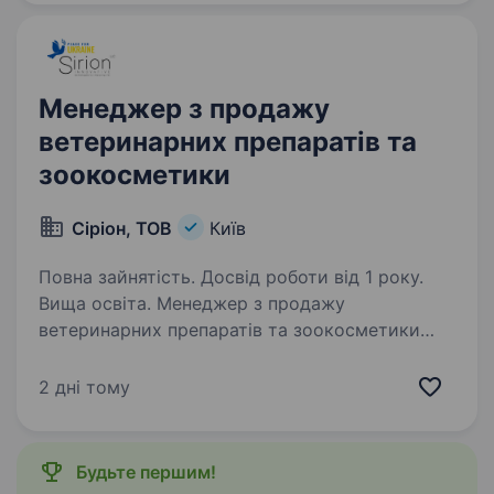
тримати техніку в ідеальному стані.
Ми спеціалізуємося…
Менеджер з продажу
ветеринарних препаратів та
зоокосметики
Сіріон, ТОВ
Київ
Повна зайнятість. Досвід роботи від 1 року.
Вища освіта. Менеджер з продажу
ветеринарних препаратів та зоокосметики
Повна зайнятість. Досвід роботи від 1 рокe.
Науково-дослідницька компанія Сиріон —
2 дні тому
офіційний дистриб’ютор ветеринарних
препаратів ТМ KRKA та виробник
продуктів ТМ…
Будьте першим!