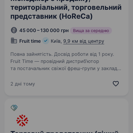
територіальний, торговельний
представник (HoReCa)
45 000 – 130 000 грн
Вища за середню
Fruit time
Київ,
9,9 км від центру
Повна зайнятість. Досвід роботи від 1 року.
Fruit Time — провідний дистриб’ютор
та постачальник свіжої фреш-групи у заклади
HoReCa (ресторани, кафе, готелі) у Києві
та Україні з 2009 року. Ми забезпечуємо
2 дні тому
високий сервіс, стабільну якість продукції
та безготівковий…