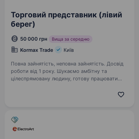
Торговий представник (лівий
берег)
50 000 грн
Вища за середню
Kormax Trade
Київ
Повна зайнятість, неповна зайнятість. Досвід
роботи від 1 року. Шукаємо амбітну та
цілеспрямовану людину, готову працювати
на результат та будувати свою кар'єру у сфері
продажів. Приєднуйтесь до нашої команди,
щоб самостійно керувати довіреною
територією та впливати на свій…