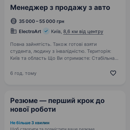
Менеджер з продажу з авто
35 000 – 55 000 грн
ElectroArt
Київ,
8,6 км від центру
Повна зайнятість. Також готові взяти
студента, людину з інвалідністю. Територія:
Київ та область Що Ви отримаєте: Стабільна
ставка, бонуси по KPI, високий % без верхньої
межі; Повна компенсація палива
6 год. тому
та амортизації авто; Велика клієнтська база +
щоденні нові звернення; Сучасні…
Резюме — перший крок
до
нової роботи
Не більше 3 хвилин
Щоб створити та розмістити ваше
резюме.