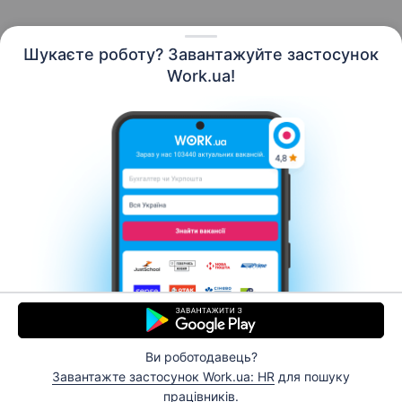
Шукаєте роботу? Завантажуйте застосунок
Work.ua!
Українська
Ресурси
Контакти
Про нас
Кар’єра
Новини Work.ua
Допомога
Умови використання
Роботодавцю
Ви роботодавець?
© 2006–2026 Work.ua. Сервіс пошуку роботи №1 в
Завантажте застосунок Work.ua: HR
для пошуку
Україні.
працівників.