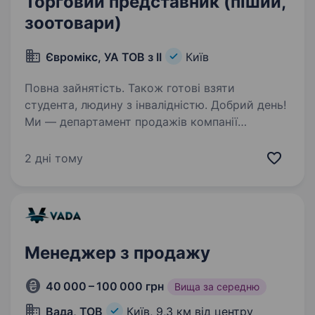
Торговий представник (піший,
зоотовари)
Євромікс, УА ТОВ з ІІ
Київ
Повна зайнятість. Також готові взяти
студента, людину з інвалідністю. Добрий день!
Ми — департамент продажів компанії
Євромікс. Наша компанія — потужний
дистрибутор і імпортер світових і
2 дні тому
національних виробників вже понад 25 років.
Ми маємо довгострокові контракти з
лідерами в FMCG…
Менеджер з продажу
40 000 – 100 000 грн
Вища за середню
Вада, ТОВ
Київ,
9,3 км від центру