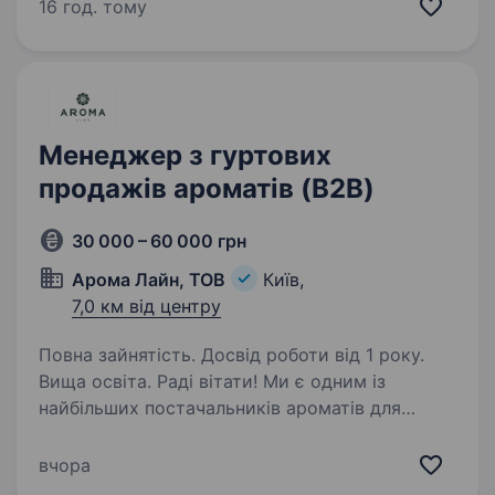
Активний пошук і залучення нових клієнтів
16 год. тому
у сегменті HoReCa. Підтримка та розвиток
довгострокових…
Менеджер з гуртових
продажів ароматів (B2B)
30 000 – 60 000 грн
Арома Лайн, ТОВ
Київ,
7,0 км від центру
Повна зайнятість. Досвід роботи від 1 року.
Вища освіта. Раді вітати! Ми є одним із
найбільших постачальників ароматів для
виробництва найрізноманітнішої продукції.
Впевнені, що заочно ми вже знайомі, адже
вчора
наші аромати використовують багато