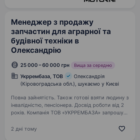
Менеджер з продажу
запчастин для аграрної та
будівної техніки в
Олександрію
25 000 – 60 000 грн
Вища за середню
Укррембаза, ТОВ
Олександрія
(Кіровоградська обл.), шукаємо у Києві
Повна зайнятість. Також готові взяти людину з
інвалідністю, пенсіонера. Досвід роботи від 2
років. Компанія ТОВ «УКРРЕМБАЗА» запрошує
Менеджера з продажу запчастин для аграрної
та будівної техніки у свою команду. Наша
2 дні тому
компанія вже багато років допомагає клієнтам