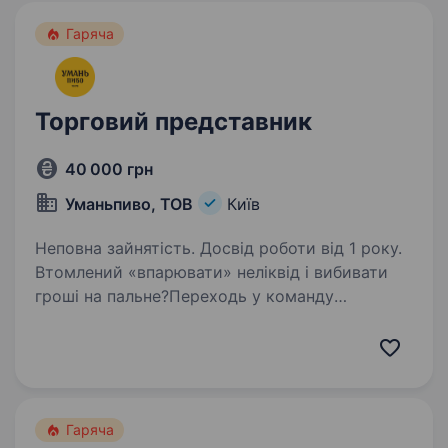
Гаряча
Торговий представник
40 000 грн
Уманьпиво, ТОВ
Київ
Неповна зайнятість. Досвід роботи від 1 року.
Втомлений «впарювати» неліквід і вибивати
гроші на пальне?Переходь у команду
«Уманьпиво» — продавай продукт, за яким
клієнти шикуються в чергу! Ми — пивоварня зі
145-річною історією та перша в Україні,
що варить…
Гаряча