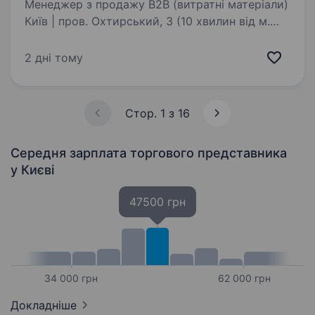
Менеджер з продажу B2B (витратні матеріали)
Київ | пров. Охтирський, 3 (10 хвилин від м.
Васильківська) Заробітна плата: від 30 000 грн
(ставка + високі бонуси без обмеження)
2 дні тому
Графік: понеділок-п'ятниця, 09:00−18:00…
Стор. 1 з 16
Середня зарплата торгового представника
у Києві
47500 грн
34 000 грн
62 000 грн
Докладніше