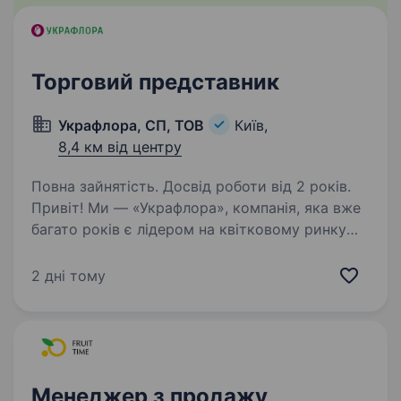
Торговий представник
Украфлора, СП, ТОВ
Київ,
8,4 км від центру
Повна зайнятість. Досвід роботи від 2 років.
Привіт! Ми — «Украфлора», компанія, яка вже
багато років є лідером на квітковому ринку
України. Якщо ти любиш живе спілкування,
квіти та хочеш працювати в сфері, де кожен
2 дні тому
день наповнений красою і творчістю —
ця вакансія…
Менеджер з продажу,