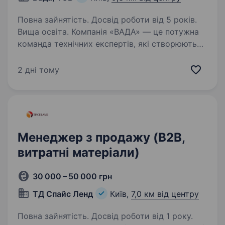
Повна зайнятість. Досвід роботи від 5 років.
Вища освіта. Компанія «ВАДА» — це потужна
команда технічних експертів, які створюють
комплексні рішення для промислового
птахівництва та свинарства. Наш досвід —
2 дні тому
це реальні впровадження на підприємствах
по всій Україні. У зв’язку…
Менеджер з продажу (B2B,
витратні матеріали)
30 000 – 50 000 грн
ТД Спайс Ленд
Київ,
7,0 км від центру
Повна зайнятість. Досвід роботи від 1 року.