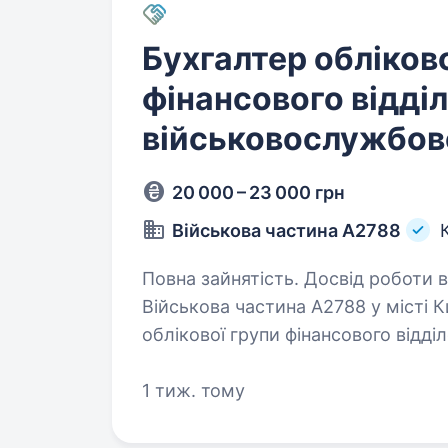
Бухгалтер обліково
фінансового відділ
військовослужбов
20 000 – 23 000 грн
Військова частина А2788
Повна зайнятість. Досвід роботи ві
Військова частина А2788 у місті 
облікової групи фінансового відді
обов’язки: ведення матеріального обліку; складання бюджетної та
фінансової…
1 тиж. тому