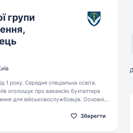
ї групи
ення,
ець
Київ
Д
д 1 року. Середня спеціальна освіта.
Київ оголошує про вакансію бухгалтера
лення для військовослужбовців. Основні
Зберегти