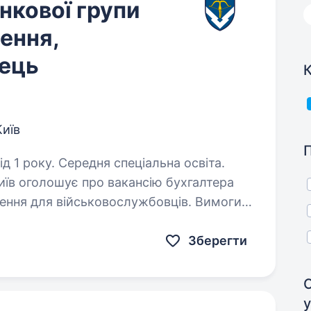
нкової групи
ення,
ець
К
Київ
д 1 року. Середня спеціальна освіта.
Київ оголошує про вакансію бухгалтера
ілення для військовослужбовців. Вимоги:
сновком ВЛК придатні до служби у
Зберегти
у