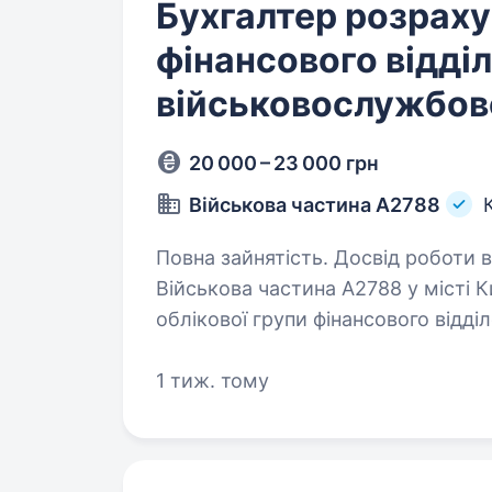
Бухгалтер розраху
фінансового відділ
військовослужбов
20 000 – 23 000 грн
Військова частина А2788
Повна зайнятість. Досвід роботи ві
Військова частина А2788 у місті 
облікової групи фінансового відд
Служба для кандидатів, які за ви
військових…
1 тиж. тому