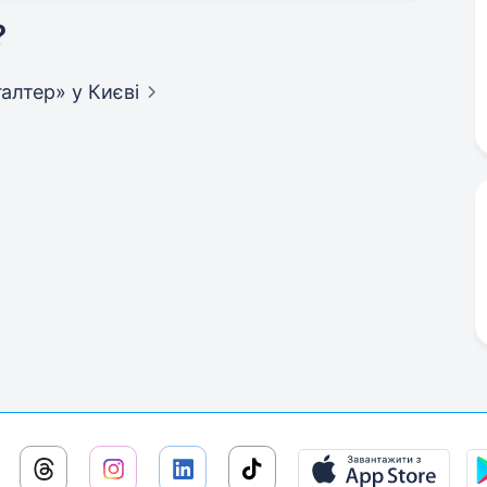
?
хгалтер»
у Києві