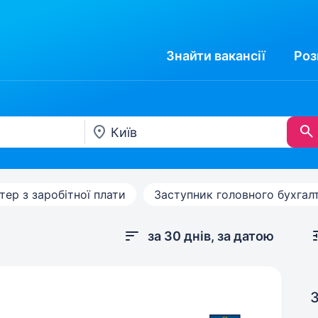
Знайти
вакансії
Роз
тер з заробітної плати
Заступник головного бухгал
за 30 днів, за датою
З