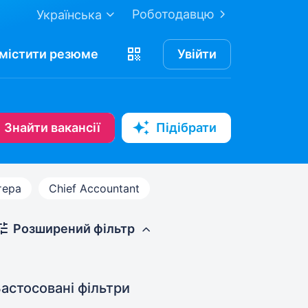
Роботодавцю
Українська
містити
резюме
Увійти
Знайти вакансії
Підібрати
тера
Chief Accountant
Розширений фільтр
астосовані фільтри