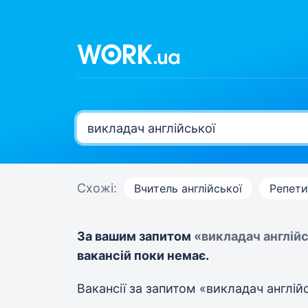
Схожі:
Вчитель англійської
Репети
За вашим запитом
«викладач англій
вакансій поки немає.
Вакансії за запитом «викладач англій