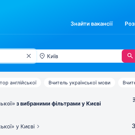
Знайти
вакансії
Роз
тор англійської
Вчитель української мови
Вчит
ської»
з вибраними фільтрами у Києві
З
ської»
у Києві