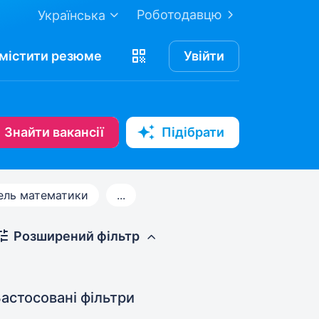
Роботодавцю
Українська
містити
резюме
Увійти
Знайти вакансії
Підібрати
ель математики
...
Розширений фільтр
астосовані фільтри