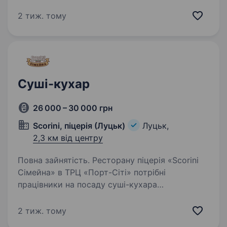
не обов’язково, навчимо) Вміння працювати
в команді відповідальна, працьовита,
2 тиж. тому
енергійна, людина Обов’язки:…
Суші-кухар
26 000 – 30 000 грн
Scorini, піцерія (Луцьк)
Луцьк,
2,3 км від центру
Повна зайнятість. Ресторану піцерія «Scorini
Сімейна» в ТРЦ «Порт-Сіті» потрібні
працівники на посаду суші-кухара
Ми пропонуємо цікаву роботу,
де не знайдеться часу нудьгувати, тому що
2 тиж. тому
тільки у нас постійний рух, живе спілкування…