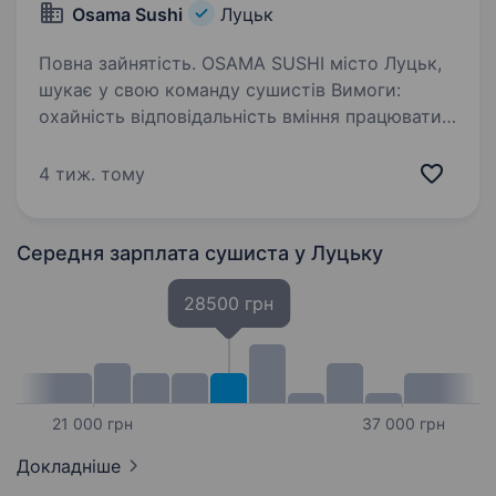
Osama Sushi
Луцьк
Повна зайнятість. OSAMA SUSHI місто Луцьк,
шукає у свою команду сушистів Вимоги:
охайність відповідальність вміння працювати
в команді Надаємо: навчання oфіційне
працевлаштування розрахунок відразу (в кінці
4 тиж. тому
робочого…
Середня зарплата сушиста
у Луцьку
28500 грн
21 000 грн
37 000 грн
Докладніше