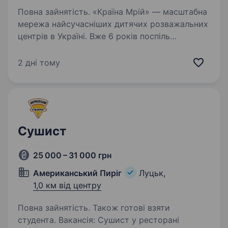
Повна зайнятість. «Країна Мрій» — масштабна
мережа найсучасніших дитячих розважальних
центрів в Україні. Вже 6 років поспіль
ми успішно поєднуємо високий рівень
професіоналізму та святкової атмосфери
2 дні тому
щодня. Команда, де натхненно,…
Сушист
25 000 – 31 000 грн
Американський Пиріг
Луцьк,
1,0 км від центру
Повна зайнятість. Також готові взяти
студента. Вакансія: Сушист у ресторані