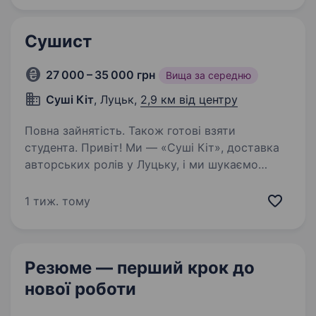
та приготування японської кухні Графік
роботи: з 10:00…
Сушист
27 000 – 35 000 грн
Вища за середню
Суші Кіт
, Луцьк,
2,9 км від центру
Повна зайнятість. Також готові взяти
студента. Привіт! Ми — «Суші Кіт», доставка
авторських ролів у Луцьку, і ми шукаємо
сушиста, який хоче розвиватися разом з нами
та стати частиною дружньої команди.
1 тиж. тому
Що буде у твоїх обов’язках: Приготування
смачних і якісних…
Резюме — перший крок
до
нової роботи