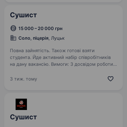
Сушист
15 000 – 20 000 грн
Соло, піцерія
, Луцьк
Повна зайнятість. Також готові взяти
студента. Йде активний набір співробітників
на дану вакансію. Вимоги: З досвідом роботи /
без досвіду Основні обов’язки: Приготування
страв японської кухні Дотримання
3 тиж. тому
технологічних карт Умови роботи: Графік…
Сушист