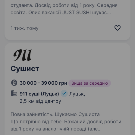
студента. Досвід роботи від 1 року. Середня
освіта. Опис вакансії JUST SUSHI шукає
у свою команду сушиста Ми любимо наших
клієнтів і свою роботу, тому, очікуємо цього і
1 тиж. тому
від тебе Вимоги: 1.Досвід роботи суші-кухарем
від 1-го року; 2.Вміння працювати у команді; …
Сушист
30 000 – 39 000 грн
Вища за середню
911 суші (Луцьк)
Луцьк,
2,5 км від центру
Повна зайнятість. Шукаємо Сушиста
Що потрібно від тебе: Бажаний досвід роботи
від 1 року на аналогічній посаді (але