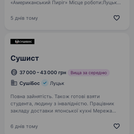
«Американський Пиріг» Місце роботи:Луцьк
Приготування суші Дотримання вимог щодо
якості продукції та безпеки харчування
5 днів тому
Дотримання чистоти та порядку на кухні
Переваги: …
Сушист
37 000 – 43 000 грн
Вища за середню
СушіБос
Луцьк
Повна зайнятість. Також готові взяти
студента, людину з інвалідністю. Працівник
закладу доставки японської кухні Мережа
доставки японської кухні шукає
відповідальних та енергійних співробітників
6 днів тому
у команду! Формат роботи: доставка