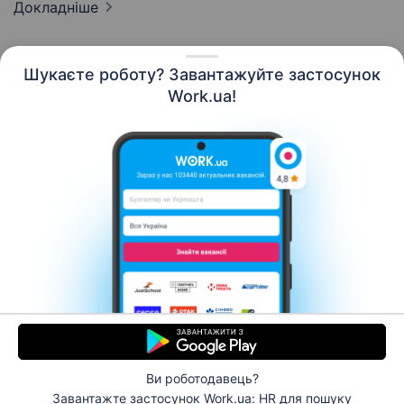
Докладніше
Шукаєте роботу? Завантажуйте застосунок
Work.ua!
Українська
Ресурси
Контакти
Про нас
Кар’єра
Новини Work.ua
Допомога
Умови використання
Роботодавцю
Ви роботодавець?
© 2006–2026 Work.ua. Сервіс пошуку роботи №1 в
Завантажте застосунок Work.ua: HR
для пошуку