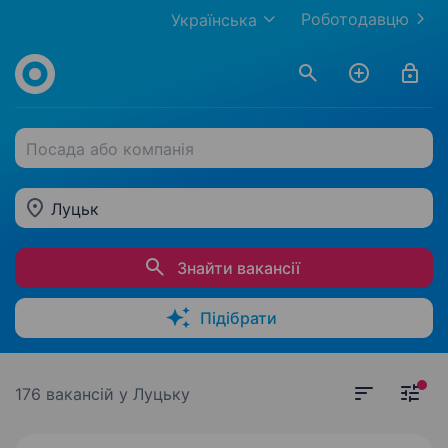
Роботодавцю
Українська
Посада або компанія
Луцьк
Знайти вакансії
Підібрати
176 вакансій
у Луцьку