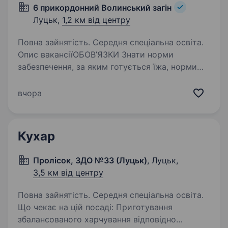
6 прикордонний Волинський загін
Луцьк,
1,2 км від центру
Повна зайнятість. Середня спеціальна освіта.
Опис вакансіїОБОВ’ЯЗКИ Знати норми
забезпечення, за яким готується їжа, норми
відходів при обробці продуктів і виходу
готових страв, м’ясних та рибних порцій;
вчора
Точно виконувати правила первинної
та теплової обробки…
Кухар
Пролісок, ЗДО №33 (Луцьк)
, Луцьк,
3,5 км від центру
Повна зайнятість. Середня спеціальна освіта.
Що чекає на цій посаді: Приготування
збалансованого харчування відповідно