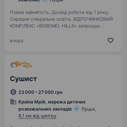
Повна зайнятість. Досвід роботи від 1 року.
Середня спеціальна освіта. ВІДПОЧИНКОВИЙ
КОМПЛЕКС «BOREMEL HILLS» запрошує
на роботу КУХАРЯ ХОЛОДНОГО/ГАРЯЧОГО
ЦЕХУ Обов’язки: Приготування та видача
вчора
страв згідно із затвердженим меню.
Дотримання внутрішніх стандартів і правил
Комплексу…
Сушист
23 000 – 27 000 грн
Країна Мрій, мережа дитячих
розважальних закладів
Луцьк,
8,1 км від центру