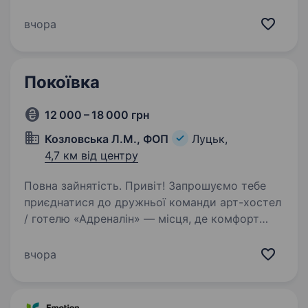
до встановленого меню та санітарних норм.
Дотримання чистоти та порядку на робочому
вчора
місці. Що пропонуємо ми: Повна зайнятість
(8…
Покоївка
12 000 – 18 000 грн
Козловська Л.М., ФОП
Луцьк,
4,7 км від центру
Повна зайнятість. Привіт! Запрошуємо тебе
приєднатися до дружньої команди арт-хостел
/ готелю «Адреналін» — місця, де комфорт
поєднується з мистецтвом і унікальною
атмосферою музею. Що робитимеш на посаді
вчора
покоївки: Піклуватимешся…