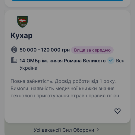
Кухар
50 000 – 120 000 грн
Вища за середню
14 ОМБр ім. князя Романа Великого
Вся
Україна
Повна зайнятість. Досвід роботи від 1 року.
Вимоги: наявність медичної книжки знання
технології приготування страв і правил гігієни
готовність виконувати завдання в районах
бойових дій вік від 18 років Умови роботи:
мобілізація до кінця воєнного…
Усі вакансії Сил
Оборони