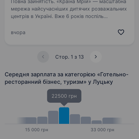
Повна зайнятість. «Країна Мрій» — масштабна
мережа найсучасніших дитячих розважальних
центрів в Україні. Вже 6 років поспіль
ми успішно поєднуємо високий рівень
професіоналізму та святкової атмосфери
вчора
щодня. Команда, де натхненно,…
Стор. 1 з 13
Середня зарплата за категорією «Готельно-
ресторанний бізнес, туризм»
у Луцьку
22500 грн
15 000 грн
33 000 грн