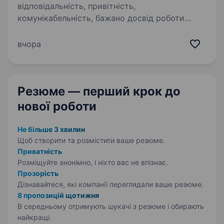
відповідальність, привітність,
комунікабельність, бажано досвід роботи
баристою (якщо без досвіду, але з великим
бажання працювати та розвиватися,
вчора
то всьому навчимо) Умови роботи: …
Резюме — перший крок
до
нової роботи
Не більше 3 хвилин
Щоб створити та розмістити ваше
резюме.
Приватність
Розміщуйте анонімно, і ніхто вас не впізнає.
Прозорість
Дізнавайтеся, які компанії переглядали ваше резюме.
8 пропозицій щотижня
В середньому отримують шукачі з резюме і обирають
найкращі.