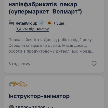
напівфабрикатів, пекар
(супермаркет "Велмарт")
RetailGroup
Луцьк,
3,4 км від центру
Повна зайнятість. Досвід роботи від 1 року.
Середня спеціальна освіта. Маєш досвід
роботи в продуктовому ритейлі або мрієш
розвиватись у цій сфері? Приєднуйся
до команди досвідчених фахівців, які люблять
8 год. тому
свою роботу, горять ідеєю, реалізовують
цікаві проєкти та із задоволенням діляться…
Інструктор-аніматор
18 000 – 23 000 грн