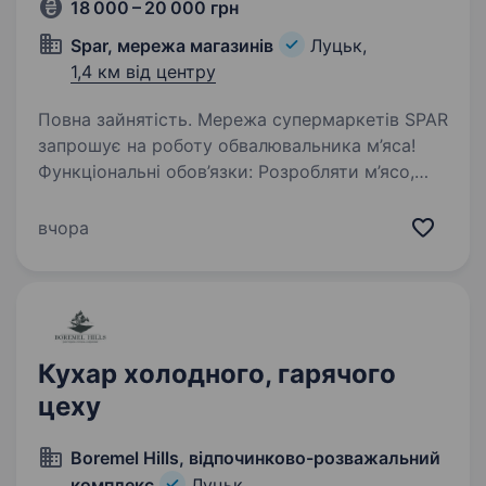
18 000 – 20 000 грн
Spar, мережа магазинів
Луцьк,
1,4 км від центру
Повна зайнятість. Мережа супермаркетів SPAR
запрошує на роботу обвалювальника м’яса!
Функціональні обов’язки: Розробляти м’ясо,
робити фарш, маринувати продуцію; Розуміти
актуальні технології по м’ясній продукції;
вчора
Знати і…
Кухар холодного, гарячого
цеху
Boremel Hills, відпочинково-розважальний
комплекс
Луцьк