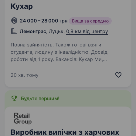
Кухар
24 000 – 28 000 грн
Вища за середню
Лемонграс
, Луцьк,
0,8 км від центру
Повна зайнятість. Також готові взяти
студента, людину з інвалідністю. Досвід
роботи від 1 року. Вакансія: Кухар Ми,
компанія «Urbanstreetfood, cafe», шукаємо
кухаря для нашого закладу громадського
20 хв. тому
харчування у місті Луцьк. Вимоги: Досвід
роботи кухарем від 1 року. Вміння працювати
в команді. Відповідальність,…
Будьте першим!
Виробник випічки з харчових