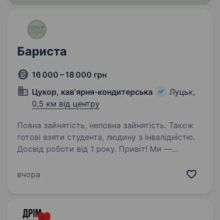
Бариста
16 000 – 18 000 грн
Цукор, кавʼярня-кондитерська
Луцьк,
0,5 км від центру
Повна зайнятість, неповна зайнятість. Також
готові взяти студента, людину з інвалідністю.
Досвід роботи від 1 року. Привіт! Ми —
команда кав’ярні-кондитерської «Цукор»
у Луцьку, де кава — це не просто напій,
вчора
а маленьке свято кожного дня. Якщо
ти любиш спілкуватися з людьми, хочеш
працювати в теплій атмосфері та створювати
смачні…