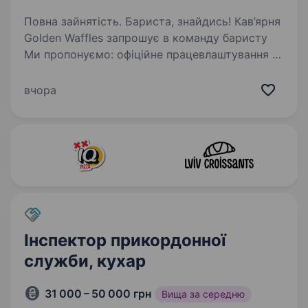
Повна зайнятість. Бариста, знайдись! Кав’ярня
Golden Waffles запрошує в команду баристу
Ми пропонуємо: офіційне працевлаштування з/
п 18 000 — 22 000 грн графік 3/3 із 8:30
по 21:00 Наші побажання: досвід роботи
вчора
баристою…
Інспектор прикордонної
служби, кухар
31 000 – 50 000 грн
Вища за середню