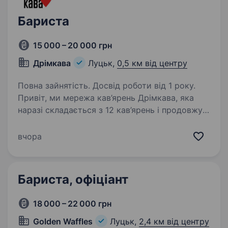
Бариста
15 000 – 20 000 грн
Дрімкава
Луцьк,
0,5 км від центру
Повна зайнятість. Досвід роботи від 1 року.
Привіт, ми мережа кав’ярень Дрімкава, яка
наразі складається з 12 кав’ярень і продовжує
рости далі Вже зовсім скоро відкриття нових
локацій — отже наша команда в пошуку
вчора
класних людей Шукаємо позитивну,
енергійну…
Бариста, офіціант
18 000 – 22 000 грн
Golden Waffles
Луцьк,
2,4 км від центру