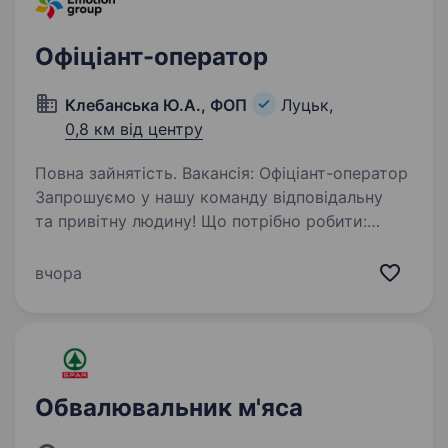
Офіціант-оператор
Клебанська Ю.А., ФОП
Луцьк,
0,8 км від центру
Повна зайнятість. Вакансія: Офіціант-оператор
Запрошуємо у нашу команду відповідальну
та привітну людину! Що потрібно робити:
приймати замовлення від гостей;
консультувати щодо меню; оформляти
вчора
замовлення по телефону та через…
Обвалювальник м'яса