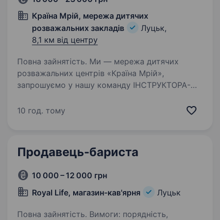
Країна Мрій, мережа дитячих
розважальних закладів
Луцьк,
8,1 км від центру
Повна зайнятість. Ми — мережа дитячих
розважальних центрів «Країна Мрій»,
запрошуємо у нашу команду ІНСТРУКТОРА-
АНІМАТОРА Ми у пошуку активного,
харизматичного аніматора, якому
10 год. тому
подобається робота з дітьми. Танцюй,
веселись, зростай…
Продавець-бариста
10 000 – 12 000 грн
Royal Life, магазин-кав'ярня
Луцьк
Повна зайнятість. Вимоги: порядність,