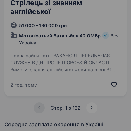
Стрілець зі знанням
англійської
51 000 – 190 000 грн
Мотопіхотний батальйон 42 ОМБр
Вся
Україна
Повна зайнятість. ВАКАНСІЯ ПЕРЕДБАЧАЄ
СЛУЖБУ В ДНІПРОПЕТРОВСЬКІЙ ОБЛАСТІ
Вимоги: знання англійської мови на рівні B1
(знання інших мов буде перевагою) високий
рівень мотивації та бажання навчатися вік від
2 год. тому
18 до 45 років …
Стор. 1 з 132
Середня зарплата охоронця
в Україні