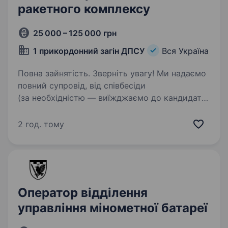
ракетного комплексу
25 000 – 125 000 грн
1 прикордонний загін ДПСУ
Вся Україна
Повна зайнятість. Зверніть увагу! Ми надаємо
повний супровід, від співбесіди
(за необхідністю — виїжджаємо до кандидата)
до прибуття у частину. Переведення чинних
військовослужбовців НЕ передбачено. Вимоги:
2 год. тому
Гарна фізична форма;…
Оператор відділення
управління мінометної батареї