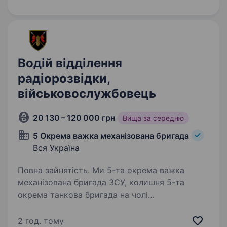
пунктів Донеччини та Луганщини,…
Водій відділення
радіорозвідки,
військовослужбовець
20 130 – 120 000 грн
Вища за середню
5 Окрема важка механізована бригада
Вся Україна
Повна зайнятість. Ми 5-та окрема важка
механізована бригада ЗСУ, колишня 5-та
окрема танкова бригада на чолі
з командиром, який здобув особливе визнання
в битві за Бахмут, коли його підрозділ
2 год. тому