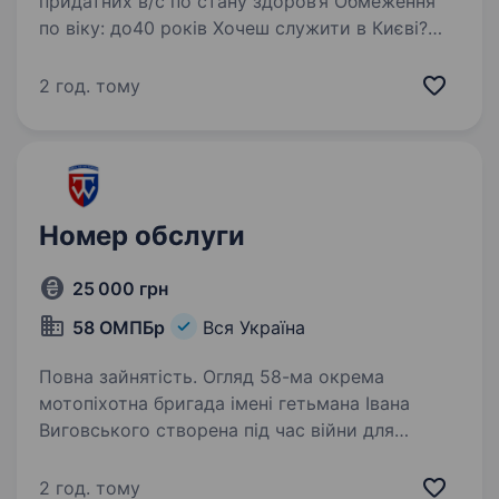
придатних в/с по стану здоров’я Обмеження
по віку: до40 років Хочеш служити в Києві?
Тоді ця пропозиція саме для тебе! Вакансія
для справжніх чоловіків і жінок, які хочуть
2 год. тому
бути корисними…
Номер обслуги
25 000 грн
58 ОМПБр
Вся Україна
Повна зайнятість. Огляд 58-ма окрема
мотопіхотна бригада імені гетьмана Івана
Виговського створена під час війни для
захисту українського народу. Бойовий шлях
підрозділу пройшов через оборону населених
2 год. тому