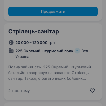
Продовжити
Стрілець-санітар
20 000 – 120 000 грн
225 Окремий штурмовий полк
Вся
Україна
Повна зайнятість. 225 Окремий штурмовий
батальйон запрошує на вакансію Стрілець-
санітар. Також, є багато інших бойових
та тилових вакансій. Якщо ти без досвіду та
військової спеціальності, проведемо фахову
2 год. тому
підготовку в учбовому центрі…