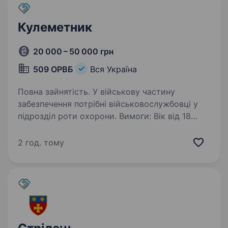
Кулеметник
20 000 – 50 000 грн
509 ОРВБ
Вся Україна
Повна зайнятість. У військову частину
забезпечення потрібні військовослужбовці у
підрозділ роти охорони. Вимоги: Вік від 18
до 60 років; Пртдатність до військової служби
у частинах забезпечення; Вміння працювати
2 год. тому
у складі команди…