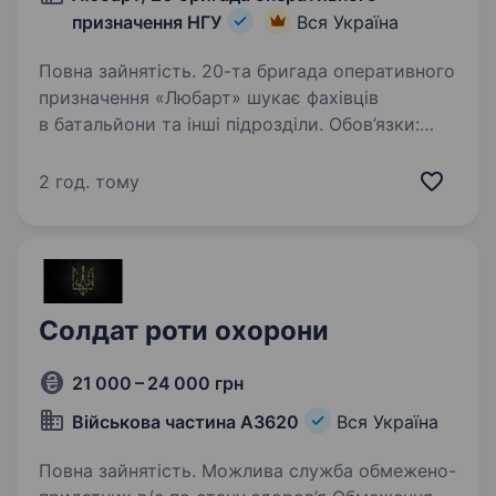
призначення НГУ
Вся Україна
Повна зайнятість. 20-та бригада оперативного
призначення «Любарт» шукає фахівців
в батальйони та інші підрозділи. Обов’язки:
Організація повного циклу підготовки гаубиці
до стрільби (від вибору позиції
2 год. тому
до заряджання); Прийняття…
Солдат роти охорони
21 000 – 24 000 грн
Військова частина А3620
Вся Україна
Повна зайнятість. Можлива служба обмежено-