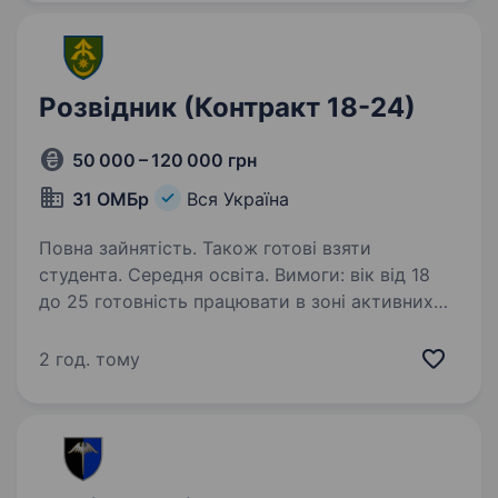
Обов‘язкові вимоги:…
Розвідник (Контракт 18-24)
50 000 – 120 000 грн
31 ОМБр
Вся Україна
Повна зайнятість. Також готові взяти
студента. Середня освіта. Вимоги: вік від 18
до 25 готовність працювати в зоні активних
бойових дій;; придатність до військової
служби за станом здоровʼя і морально
2 год. тому
психологічними якостями; готовність вчитися
і розвиватись; …