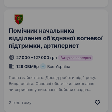
утримував стратегічно важливі позиції…
Помічник начальника
відділення об'єднаної вогневої
підтримки, артилерист
27 000 – 127 000 грн
Вища за середню
129 ОВМБр
Вся Україна
Повна зайнятість. Досвід роботи від 1 року.
Вища освіта. Основні обов‘язки: виконання
чи сприяння у виконанні бойових задач
підрозділом готовність працювати
безпосередньо в зоні активних бойових дій
2 год. тому
високий рівень мотивації та стресостійкості