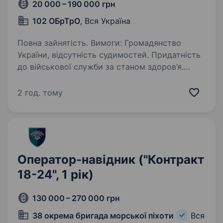
20 000 – 190 000 грн
102 ОБрТрО
, Вся Україна
Повна зайнятість. Вимоги: Громадянство
України, відсутність судимостей. Придатність
до військової служби за станом здоров’я.
Фізична витривалість і психологічна стійкість.
Вміння працювати в команді та виконувати
2 год. тому
накази…
Оператор-навідник ("Контракт
18-24", 1 рік)
130 000 – 270 000 грн
38 окрема бригада морської піхоти
Вся