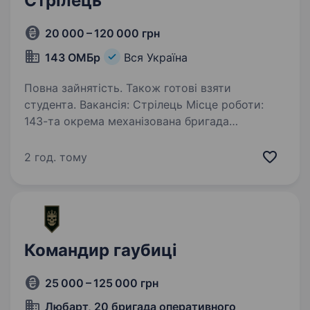
Стрілець
20 000 – 120 000 грн
143 ОМБр
Вся Україна
Повна зайнятість. Також готові взяти
студента. Вакансія: Стрілець Місце роботи:
143-та окрема механізована бригада
Служба — це не про гучні слова. Це про тих,
хто тримає позицію, коли інші ховаються.
2 год. тому
Ми шукаємо таких. Тих, хто знає, що має бути
зроблено — і…
Командир гаубиці
25 000 – 125 000 грн
Любарт, 20 бригада оперативного