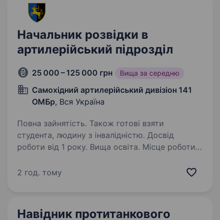
Начальник розвідки в
артилерійський підрозділ
25 000 – 125 000 грн
Вища за середню
Самохідний артилерійський дивізіон 141
ОМБр
, Вся Україна
Повна зайнятість. Також готові взяти
студента, людину з інвалідністю. Досвід
роботи від 1 року. Вища освіта. Місце роботи:
Вакансія передбачає службу
в артилерійському підрозділі бригади.
2 год. тому
Шукаємо кандидатів, які мають досвід,
а також без досвіду роботи
з артилерійськими системами на посаду
Навідник протитанкового
начальника розвідки в САМОХІДНИЙ…