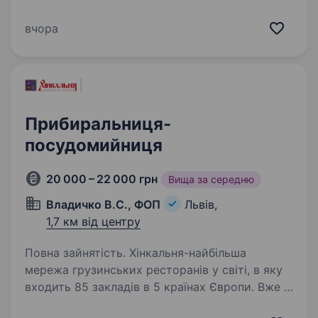
та натирання посуду, біла мийка (посуд для
зали та бару) та чорна мийка (кухонний
вчора
інвентар); Забезпечення чистоти і порядку
на кухні та в робочих…
Прибиральниця-
посудомийниця
20 000 – 22 000 грн
Вища за середню
Владичко В.С., ФОП
Львів,
1,7 км від центру
Повна зайнятість. Хінкальня-найбільша
мережа грузинських ресторанів у світі, в яку
входить 85 закладів в 5 країнах Європи. Вже 8
років, гості насолоджуються нашими