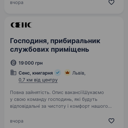
стравами і грузинською атмосферою.
вчора
Шукаємо тебе в свою ВАХ команду…
Господиня, прибиральник
службових приміщень
19 000 грн
Сенс, книгарня
Львів,
0,7 км від центру
Повна зайнятість. Опис вакансіїШукаємо
у свою команду господинь, які будуть
відповідальні за чистоту і комфорт нашого
простору! Вимоги: Відповідальність, уважність
та ввічливість; Любов до порядку та чистоти.
вчора
Обов’язки: Генеральне…