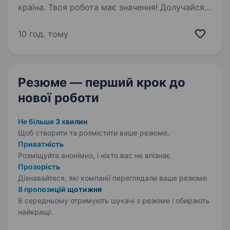
країна. Твоя робота має значення! Долучайся
до команди ОККО, формуймо надійний тил
нашої країни разом! Шукаємо
10 год. тому
ПРИБИРАЛЬНИЦЮ! Приєднуйся, бо ми:
офіційно і швидко приймаємо на роботу
з першого…
Резюме — перший крок
до
нової роботи
Не більше 3 хвилин
Щоб створити та розмістити ваше
резюме.
Приватність
Розміщуйте анонімно, і ніхто вас не впізнає.
Прозорість
Дізнавайтеся, які компанії переглядали ваше резюме.
8 пропозицій щотижня
В середньому отримують шукачі з резюме і обирають
найкращі.