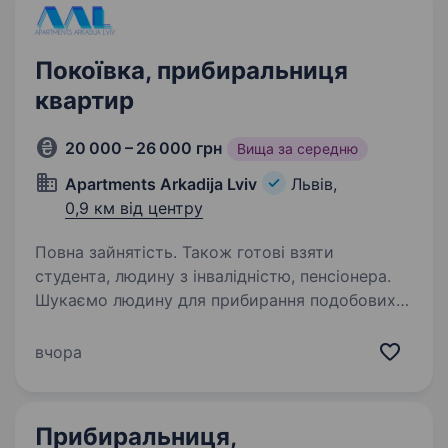
Покоївка, прибиральниця
квартир
20 000 – 26 000 грн
Вища за середню
Apartments Arkadija Lviv
Львів,
0,9 км від центру
Повна зайнятість. Також готові взяти
студента, людину з інвалідністю, пенсіонера.
Шукаємо людину для прибирання подобових
квартир у центрі Львова. Робота на постійній
основі. Умови роботи: Графік роботи: 20−25
вчора
робочих днів. Можливі певні незначні зміни
за реальної потреби. Гарантується своєчасна…
Прибиральниця,