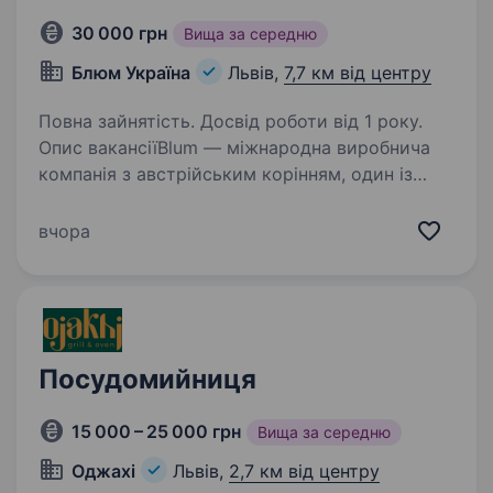
30 000 грн
Вища за середню
Блюм Україна
Львів,
7,7 км від центру
Повна зайнятість. Досвід роботи від 1 року.
Опис вакансіїBlum — міжнародна виробнича
компанія з австрійським корінням, один із
світових лідерів у сфері фурнітури та систем
для меблів. Компанія спеціалізується
вчора
на розробці та виробництві інноваційних
рішень…
Посудомийниця
15 000 – 25 000 грн
Вища за середню
Оджахі
Львів,
2,7 км від центру