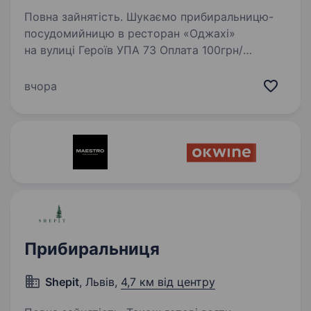
Повна зайнятість. Шукаємо прибиральницю-
посудомийницю в ресторан «Оджахі»
на вулиці Героїв УПА 73 Оплата 100грн/
год+чайові Графік роботи з 11:00−23:00 Чорна
та біла мийка, прибирання залу Харчування
вчора
та розвозку додому надаємо…
Прибиральниця
Shepit
, Львів,
4,7 км від центру