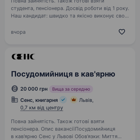
Повна зайнятість. Також готові взяти
студента, пенсіонера. Досвід роботи від 1 року.
Наш кандидат: швидко та якісно виконує свої
обов’язки; відповідальний, вміє працювати
в команді, активний та привітний; має
вчора
охайний зовнішній вигляд; має досвід роботи
в ресторанній сфері, розуміє специфіку…
Посудомийниця в кав'ярню
20 000 грн
Вища за середню
Сенс, книгарня
Львів,
0,7 км від центру
Повна зайнятість. Також готові взяти
пенсіонера. Опис вакансіїПосудомийниця
в кав’ярню Сенс у Львові Обов’язки: Миття