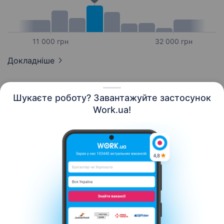
11 000 грн
32 000 грн
Докладніше
Шукаєте роботу? Завантажуйте застосунок
Work.ua!
Українська
Ресурси
Контакти
Про нас
Кар’єра
Новини Work.ua
Допомога
Умови використання