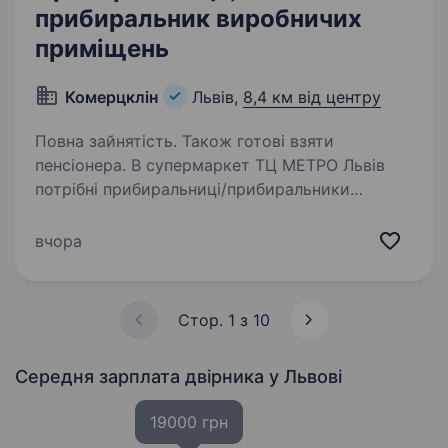
прибиральник виробничих
приміщень
Комерцклін
Львів,
8,4 км від центру
Повна зайнятість. Також готові взяти
пенсіонера. В супермаркет ТЦ МЕТРО Львів
потрібні прибиральниці/прибиральники
виробничих приміщень ЗП 13 120 грн — за 16
змін Графік роботи позмінний: 3/3. Адреса:
вчора
м.Львів, вул. Городоцька, 300 Деталі
за телефоном: 067 103…
Стор. 1 з 10
Середня зарплата двірника
у Львові
19000 грн