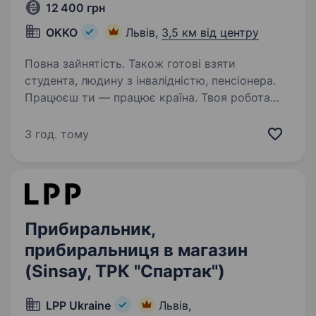
12 400 грн
OKKO
Львів,
3,5 км від центру
Повна зайнятість. Також готові взяти
студента, людину з інвалідністю, пенсіонера.
Працюєш ти — працює країна. Твоя робота
має значення! Долучайся до команди ОККО,
формуймо надійний тил нашої країни разом!
3 год. тому
Шукаємо ПРИБИРАЛЬНИЦЮ! Приєднуйся,
бо ми: офіційно і швидко приймаємо на роботу
з першого…
Прибиральник,
прибиральниця в магазин
(Sinsay, ТРК "Спартак")
LPP Ukraine
Львів,