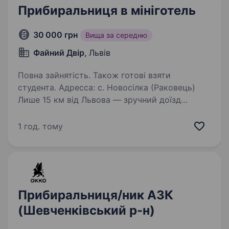
Прибиральниця в мініготель
30 000 грн
Вища за середню
Файний Двір
, Львів
Повна зайнятість. Також готові взяти
студента. Адресса: с. Новосілка (Раковець)
Лише 15 км від Львова — зручний доїзд
Можна без досвіду — всьому навчимо!
Що потрібно робити: Підтримувати чистоту
1 год. тому
та порядок в номерах та на території; Умови
роботи: Оплата…
Прибиральниця/ник АЗК
(Шевченківський р-н)