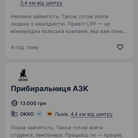
3,4 км від центру
Неповна зайнятість. Також готові взяти
людину з інвалідністю. Привіт! LPP — це
міжнародна польська компанія, яка вже понад
30 років успішно працює у сфері моди
та роздрібної торгівлі. Наша компанія керує
4 год. тому
п’ятьма впізнаваними брендами: Reserved,
Cropp, House, Mohito та Sinsay…
Прибиральниця АЗК
13 000 грн
OKKO
Львів,
4,4 км від центру
Повна зайнятість. Також готові взяти
студента, пенсіонера. Працюєш ти — працює