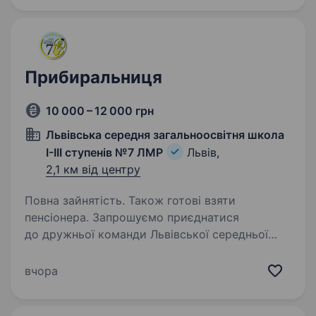
Прибиральниця
10 000 – 12 000 грн
Львівська середня загальноосвітня школа
І-ІІІ ступенів №7 ЛМР
Львів,
2,1 км від центру
Повна зайнятість. Також готові взяти
пенсіонера. Запрошуємо приєднатися
до дружньої команди Львівської середньої
загальноосвітньої школи № 7 на посаді
прибиральниці. Ми цінуємо кожного, хто
вчора
допомагає підтримувати порядок і робить наш
простір безпечним та приємним…