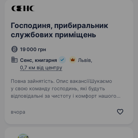
Господиня, прибиральник
службових приміщень
19 000 грн
Сенс, книгарня
Львів,
0,7 км від центру
Повна зайнятість. Опис вакансіїШукаємо
у свою команду господинь, які будуть
відповідальні за чистоту і комфорт нашого
простору! Вимоги: Відповідальність, уважність
та ввічливість; Любов до порядку та чистоти.
вчора
Обов’язки: Генеральне…