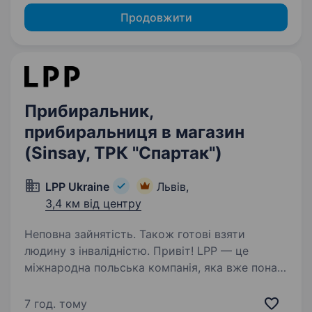
Продовжити
Прибиральник,
прибиральниця в магазин
(Sinsay, ТРК "Спартак")
LPP Ukraine
Львів,
3,4 км від центру
Неповна зайнятість. Також готові взяти
людину з інвалідністю. Привіт! LPP — це
міжнародна польська компанія, яка вже понад
30 років успішно працює у сфері моди
та роздрібної торгівлі. Наша компанія керує
7 год. тому