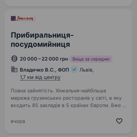
інвентар); Забезпечення чистоти і порядку
на кухні та в робочих…
Прибиральниця-
посудомийниця
20 000 – 22 000 грн
Вища за середню
Владичко В.С., ФОП
Львів,
1,7 км від центру
Повна зайнятість. Хінкальня-найбільша
мережа грузинських ресторанів у світі, в яку
входить 85 закладів в 5 країнах Європи. Вже 8
років, гості насолоджуються нашими
стравами і грузинською атмосферою.
вчора
Шукаємо тебе в свою ВАХ команду…