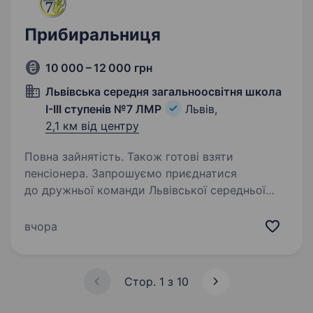
Прибиральниця
10 000 – 12 000 грн
Львівська середня загальноосвітня школа
І-ІІІ ступенів №7 ЛМР
Львів,
2,1 км від центру
Повна зайнятість. Також готові взяти
пенсіонера. Запрошуємо приєднатися
до дружньої команди Львівської середньої
загальноосвітньої школи № 7 на посаді
прибиральниці. Ми цінуємо кожного, хто
вчора
допомагає підтримувати порядок і робить наш
простір безпечним та приємним…
Стор. 1 з 10