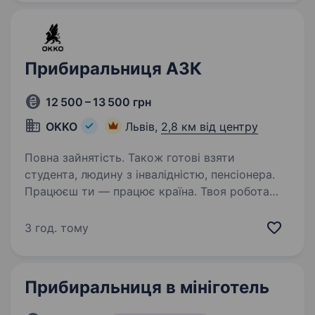
Прибиральниця АЗК
12 500 – 13 500 грн
OKKO
Львів,
2,8 км від центру
Повна зайнятість. Також готові взяти
студента, людину з інвалідністю, пенсіонера.
Працюєш ти — працює країна. Твоя робота
має значення! Долучайся до команди ОККО,
формуймо надійний тил нашої країни разом!
3 год. тому
Шукаємо ПРИБИРАЛЬНИЦЮ! Приєднуйся,
бо ми: офіційно і швидко приймаємо на роботу
з першого…
Прибиральниця в мініготель