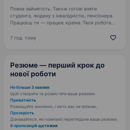
Повна зайнятість. Також готові взяти
студента, людину з інвалідністю, пенсіонера.
Працюєш ти — працює країна. Твоя робота
має значення! Долучайся до команди ОККО,
формуймо надійний тил нашої країни разом!
7 год. тому
Шукаємо ПРИБИРАЛЬНИЦЮ! Приєднуйся,
бо ми: офіційно і швидко приймаємо на роботу
з першого…
Резюме — перший крок
до
нової роботи
Не більше 3 хвилин
Щоб створити та розмістити ваше
резюме.
Приватність
Розміщуйте анонімно, і ніхто вас не впізнає.
Прозорість
Дізнавайтеся, які компанії переглядали ваше резюме.
8 пропозицій щотижня