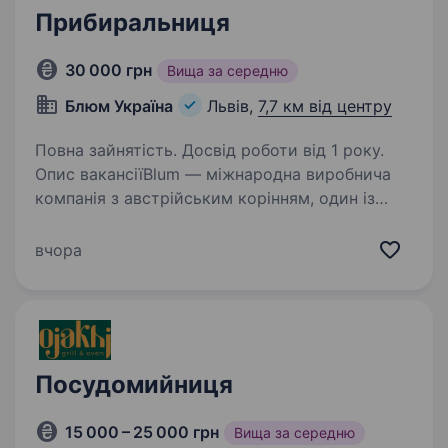
Прибиральниця
30 000 грн
Вища за середню
Блюм Україна
Львів,
7,7 км від центру
Повна зайнятість. Досвід роботи від 1 року.
Опис вакансіїBlum — міжнародна виробнича
компанія з австрійським корінням, один із
світових лідерів у сфері фурнітури та систем
для меблів. Компанія спеціалізується
вчора
на розробці та виробництві інноваційних
рішень…
Посудомийниця
15 000 – 25 000 грн
Вища за середню