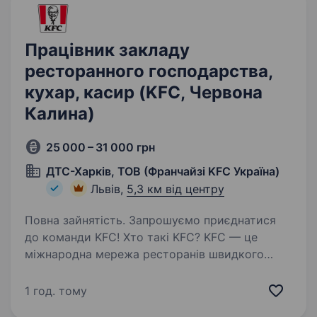
Працівник закладу
ресторанного господарства,
кухар, касир (KFC, Червона
Калина)
25 000 – 31 000 грн
ДТС-Харків, ТОВ (Франчайзі KFC Україна)
Львів,
5,3 км від центру
Повна зайнятість. Запрошуємо приєднатися
до команди KFC! Хто такі KFC? KFC — це
міжнародна мережа ресторанів швидкого
харчування, яка спеціалізується на стравах із
курки за фірмовим рецептом. В Україні бренд
1 год. тому
активно зростає під управлінням…