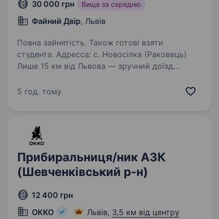
30 000 грн
Вища за середню
Файний Двір
, Львів
Повна зайнятість. Також готові взяти
студента. Адресса: с. Новосілка (Раковець)
Лише 15 км від Львова — зручний доїзд
Можна без досвіду — всьому навчимо!
Що потрібно робити: Підтримувати чистоту
5 год. тому
та порядок в номерах та на території; Умови
роботи: Оплата…
Прибиральниця/ник АЗК
(Шевченківський р-н)
12 400 грн
OKKO
Львів,
3,5 км від центру