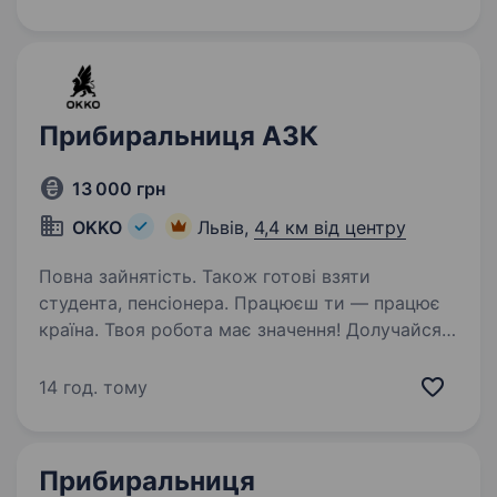
п’ятьма впізнаваними брендами: Reserved,
Cropp, House, Mohito та Sinsay…
Прибиральниця АЗК
13 000 грн
OKKO
Львів,
4,4 км від центру
Повна зайнятість. Також готові взяти
студента, пенсіонера. Працюєш ти — працює
країна. Твоя робота має значення! Долучайся
до команди ОККО, формуймо надійний тил
нашої країни разом! Шукаємо
14 год. тому
ПРИБИРАЛЬНИЦЮ! Приєднуйся, бо ми:
офіційно і швидко приймаємо на роботу
з першого…
Прибиральниця