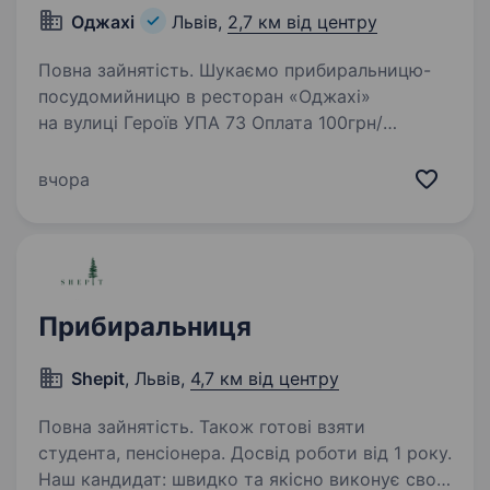
Оджахі
Львів,
2,7 км від центру
Повна зайнятість. Шукаємо прибиральницю-
посудомийницю в ресторан «Оджахі»
на вулиці Героїв УПА 73 Оплата 100грн/
год+чайові Графік роботи з 11:00−23:00 Чорна
та біла мийка, прибирання залу Харчування
вчора
та розвозку додому надаємо…
Прибиральниця
Shepit
, Львів,
4,7 км від центру
Повна зайнятість. Також готові взяти
студента, пенсіонера. Досвід роботи від 1 року.
Наш кандидат: швидко та якісно виконує свої