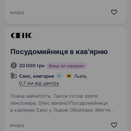
обов’язки; відповідальний, вміє працювати
в команді, активний та привітний; має
вчора
охайний зовнішній вигляд; має досвід роботи
в ресторанній сфері, розуміє специфіку…
Посудомийниця в кав'ярню
20 000 грн
Вища за середню
Сенс, книгарня
Львів,
0,7 км від центру
Повна зайнятість. Також готові взяти
пенсіонера. Опис вакансіїПосудомийниця
в кав’ярню Сенс у Львові Обов’язки: Миття
та натирання посуду, біла мийка (посуд для
зали та бару) та чорна мийка (кухонний
вчора