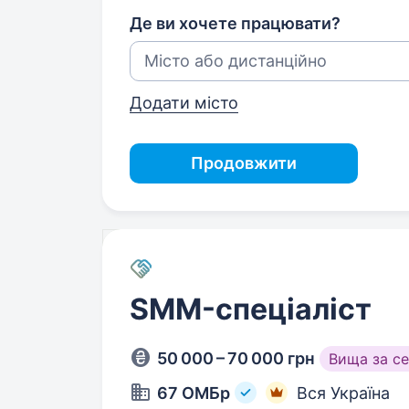
Де ви хочете працювати?
Додати місто
Продовжити
SMM-спеціаліст
50 000 – 70 000 грн
Вища за с
67 ОМБр
Вся Україна