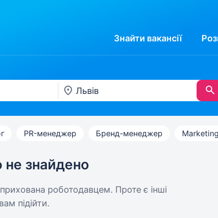
Знайти
вакансії
Роз
г
PR-менеджер
Бренд-менеджер
Marketin
ю не знайдено
 прихована роботодавцем. Проте є інші
вам підійти.