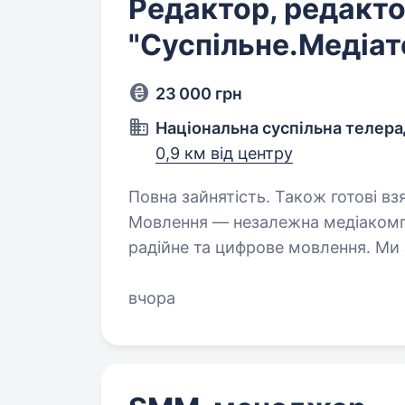
Редактор, редакто
"Суспільне.Медіат
23 000 грн
Національна суспільна телера
0,9 км від центру
Повна зайнятість. Також готові взяти ст
Мовлення — незалежна медіакомпан
радійне та цифрове мовлення. Ми
суспільству достовірну й збалан
вчора