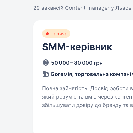
29 вакансій
Content manager у Львові
Гаряча
SMM-керівник
50 000 – 80 000 грн
Богемія, торговельна компані
Повна зайнятість. Досвід роботи від 1 року. Запрошуємо
який розуміє та вміє через контен
збільшувати довіру до бренду та в
буде відбуватися велика кількіст