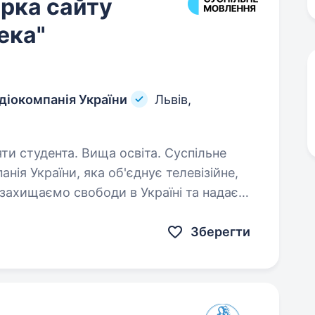
рка сайту
ека"
діокомпанія України
Львів,
удента. Вища освіта. Суспільне
ія України, яка об'єднує телевізійне,
 захищаємо свободи в Україні та надаємо
совану інформацію. Завдяки широкій…
Зберегти