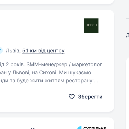
Д
Львів,
5,1 км від центру
джер / маркетолог
н у Львові, на Сихові. Ми шукаємо
нди та буде жити життям ресторану:
 нові страви, команду й перетворювати…
Зберегти