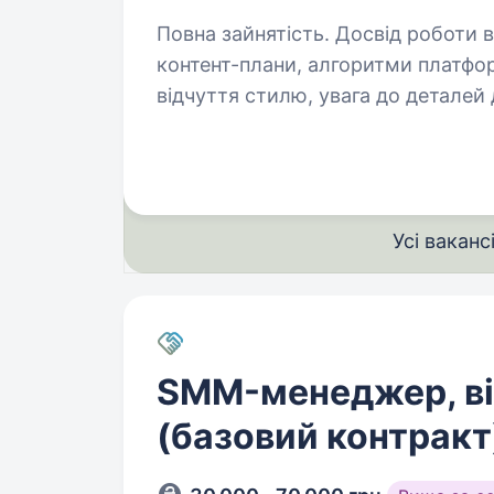
Повна зайнятість. Досвід роботи від 1 року. Вимоги:
контент-плани, алгоритми платформ, робот
відчуття стилю, увага до деталей досвід ведення сторінок у соціальних
мережах універсальність (вмі
Усі ваканс
SMM-менеджер, в
(базовий контракт