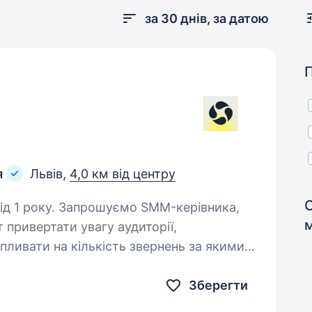
за 30 днів, за датою
я
Львів,
4,0 км від центру
 SMM-керівника,
т привертати увагу аудиторії,
пливати на кількість звернень за якими
ь продаж. Який вміє…
Зберегти