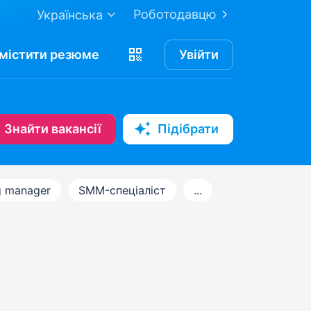
Роботодавцю
Українська
містити
резюме
Увійти
Знайти вакансії
Підібрати
g manager
SMM-спеціаліст
...