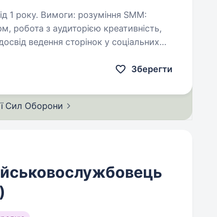
 розуміння SMM:
а з аудиторією креативність,
ння закривати…
Зберегти
ії Сил
Оборони
ійськовослужбовець
)