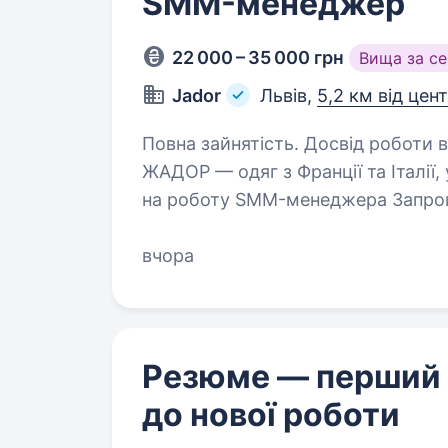
SMM-менеджер
22 000 – 35 000 грн
Вища за с
Jador
Львів,
5,2 км від цен
Повна зайнятість. Досвід роботи від 1 року.
ЖАДОР — одяг з Франції та Італії,
на роботу SMM-менеджера Запро
менеджера у штат у Львові. Якщо
мережами,…
вчора
Резюме — перший
до нової роботи