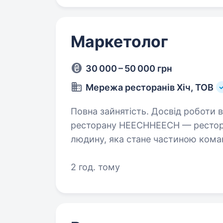
Маркетолог
30 000 – 50 000 грн
Мережа ресторанів Хіч, ТОВ
Повна зайнятість. Досвід роботи від 2 років. SMM-мене
ресторану HEECHHEECH — рестора
людину, яка стане частиною кома
бачити події, атмосферу, гостей,
2 год. тому