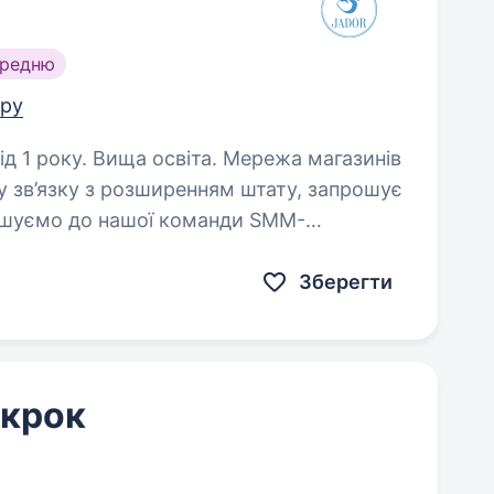
ередню
тру
 Вища освіта. Мережа магазинів
 у зв’язку з розширенням штату, запрошує
шуємо до нашої команди SMM-
 Ви захоплюєтесь соціальними
Зберегти
 крок