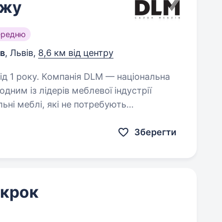
ажу
ередню
в
, Львів,
8,6 км від центру
LM — національна
дним із лідерів меблевої індустрії
льні меблі, які не потребують
розробки. Це вже повністю…
Зберегти
 крок