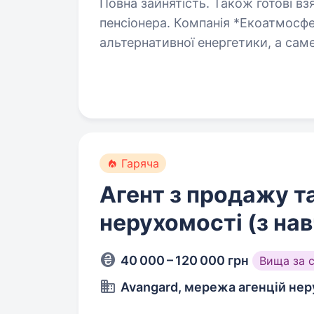
Повна зайнятість. Також готові вз
пенсіонера. Компанія *Екоатмосфера* — яка розвивається в галузі
альтернативної енергетики, а сам
продажем, встановленням та сер
систем. Запрошуємо взяти участ
Гаряча
Агент з продажу т
нерухомості (з на
40 000 – 120 000 грн
Вища за 
Avangard, мережа агенцій нер