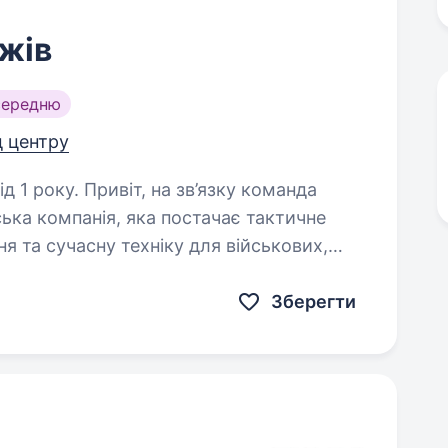
жів
середню
д центру
 зв’язку команда
ська компанія, яка постачає тактичне
я та сучасну техніку для військових,
ієнтів. У нашому…
Зберегти