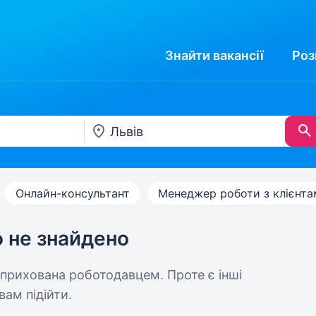
Знайти
вакансії
Роз
Онлайн-консультант
Менеджер роботи з клієнт
ю не знайдено
 прихована роботодавцем. Проте є інші
вам підійти.