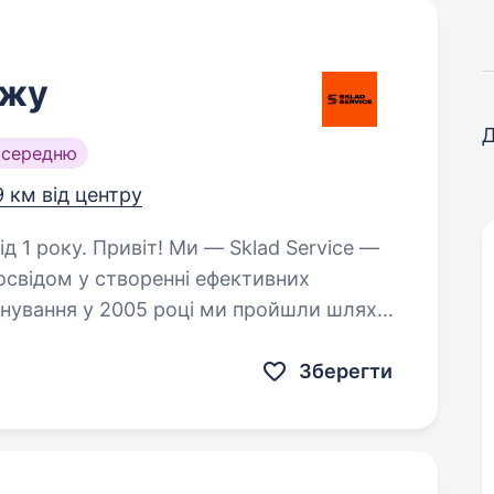
ажу
Д
 середню
9 км від центру
 Sklad Service —
досвідом у створенні ефективних
снування у 2005 році ми пройшли шлях
ії комплексних інженерних…
Зберегти