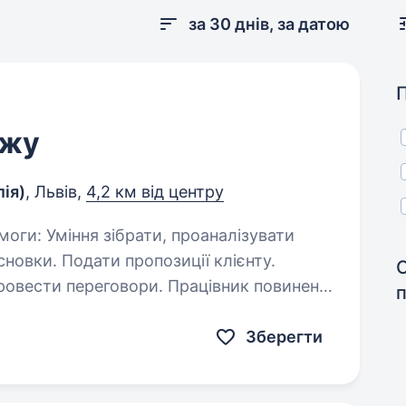
за 30 днів, за датою
ажу
лія)
, Львів,
4,2 км від центру
ції клієнту.
реговори. Працівник повинен
Зберегти