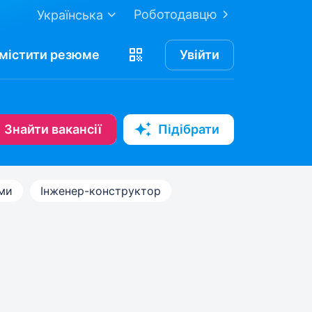
Роботодавцю
Українська
містити
резюме
Увійти
Знайти вакансії
Підібрати
ами
Інженер-конструктор