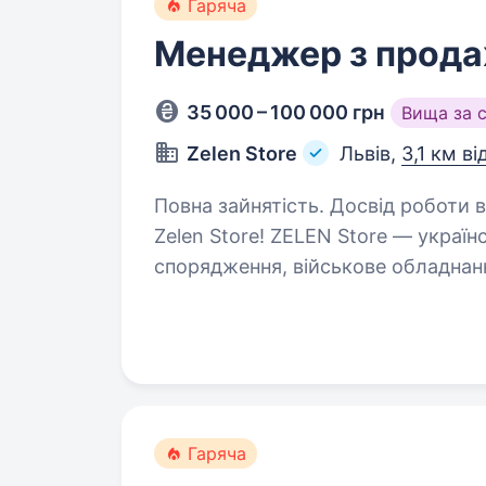
Гаряча
Менеджер з прода
35 000 – 100 000 грн
Вища за 
Zelen Store
Львів,
3,1 км ві
Повна зайнятість. Досвід роботи від 1 року. Привіт, на
Zelen Store! ZELEN Store — україн
спорядження, військове обладнанн
силових структур та цивільних кл
Гаряча