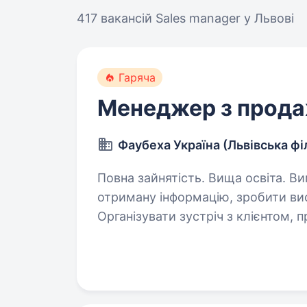
417 вакансій
Sales manager у Львові
Гаряча
Менеджер з прод
Фаубеха Україна (Львівська фі
Повна зайнятість. Вища освіта. Вимоги: Уміння зібрати, проаналізувати
отриману інформацію, зробити висновки. Подати пропози
Організувати зустріч з клієнтом, провести пе
могти освоїти технічну…