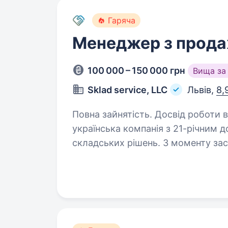
Гаряча
Менеджер з прод
100 000 – 150 000 грн
Вища за
Sklad service, LLC
Львів,
8,
Повна зайнятість. Досвід роботи від 1 року. Привіт! Ми —
українська компанія з 21-річним 
складських рішень. З моменту за
від продажу стелажів до реалізац