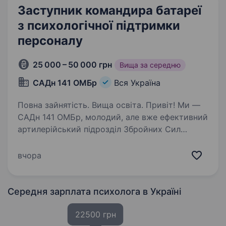
Заступник командира батареї
з психологічної підтримки
персоналу
25 000 – 50 000 грн
Вища за середню
САДн 141 ОМБр
Вся Україна
Повна зайнятість. Вища освіта. Привіт! Ми —
САДн 141 ОМБр, молодий, але вже ефективний
артилерійський підрозділ Збройних Сил
України. Наша місія — знищувати ворога
найсучаснішими методами, підтримуючи один
вчора
одного та цінуючи кожне життя.
Ми прагнемо…
Середня зарплата психолога
в Україні
22500 грн