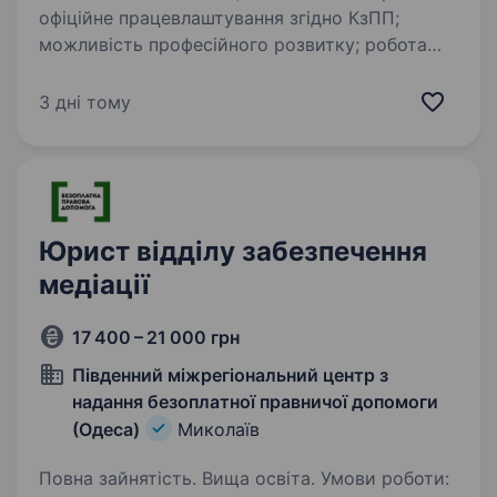
офіційне працевлаштування згідно КзПП;
можливість професійного розвитку; робота
у затишному офісі графік роботи: понеділок —
п’ятниця з 8.00 до 17.00 год. Посадові
3 дні тому
обов’язки: здійснювати…
Юрист відділу забезпечення
медіації
17 400 – 21 000 грн
Південний міжрегіональний центр з
надання безоплатної правничої допомоги
(Одеса)
Миколаїв
Повна зайнятість. Вища освіта. Умови роботи: