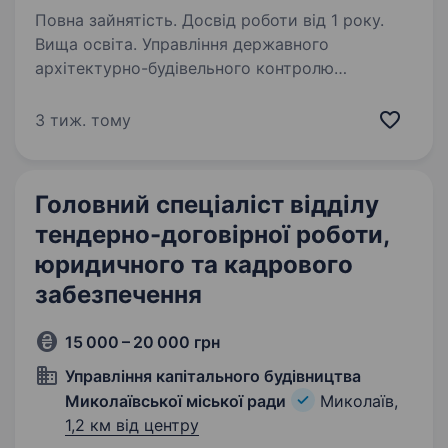
Повна зайнятість. Досвід роботи від 1 року.
Вища освіта. Управління державного
архітектурно-будівельного контролю
Миколаївської міської ради шукає головного
спеціаліста юридичного відділу (юриста), який
3 тиж. тому
долучиться до нашої команди і допоможе
забезпечувати законність та правову…
Головний спеціаліст відділу
тендерно-договірної роботи,
юридичного та кадрового
забезпечення
15 000 – 20 000 грн
Управління капітального будівництва
Миколаївської міської ради
Миколаїв,
1,2 км від центру