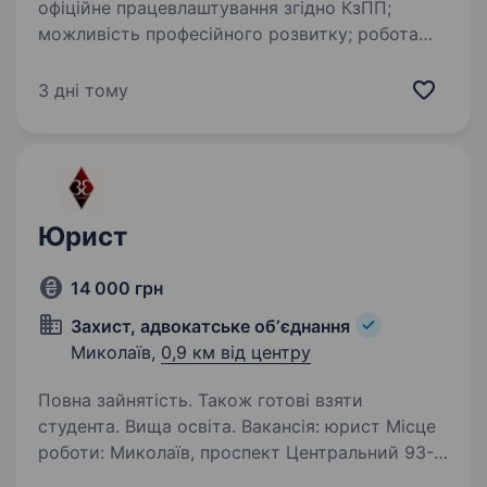
офіційне працевлаштування згідно КзПП;
можливість професійного розвитку; робота
у затишному офісі графік роботи: понеділок —
п’ятниця з 8.00 до 17.00 год. Посадові
3 дні тому
обов’язки: брати…
Юрист
14 000 грн
Захист, адвокатське обʼєднання
Миколаїв,
0,9 км від центру
Повна зайнятість. Також готові взяти
студента. Вища освіта. Вакансія: юрист Місце
роботи: Миколаїв, проспект Центральний 93-В
Компанія: Адвокатське об'єднання «Захист»