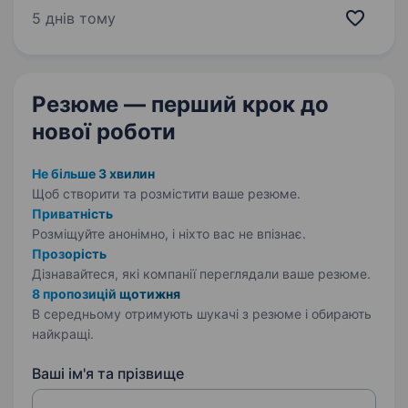
Ми шукаємо відповідальну та амбітну людину
5 днів тому
на посаду помічника юриста, помічника
адвоката. Якщо ти маєш…
Резюме — перший крок
до
нової роботи
Не більше 3 хвилин
Щоб створити та розмістити ваше
резюме.
Приватність
Розміщуйте анонімно, і ніхто вас не впізнає.
Прозорість
Дізнавайтеся, які компанії переглядали ваше резюме.
8 пропозицій щотижня
В середньому отримують шукачі з резюме і обирають
найкращі.
Ваші ім'я та прізвище