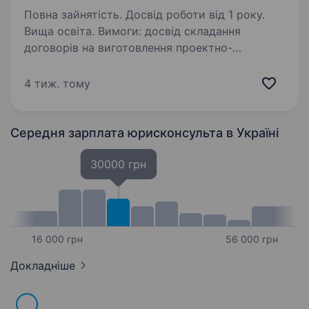
Повна зайнятість. Досвід роботи від 1 року.
Вища освіта. Вимоги: досвід складання
договорів на виготовлення проектно-
кошторисної документації, здійснення
авторського нагляду проектними
4 тиж. тому
організаціями, здійснення технічного нагляду
за будівництвом об'єктів, договорів…
Середня зарплата юрисконсульта
в Україні
30000 грн
16 000 грн
56 000 грн
Докладніше