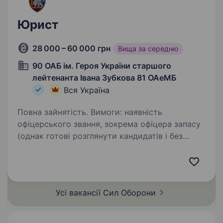
Юрист
28 000 – 60 000 грн
Вища за середню
90 ОАБ ім. Героя України старшого
лейтенанта Івана Зубкова 81 ОАеМБ
Вся Україна
Повна зайнятість. Вимоги: наявність
офіцерського звання, зокрема офіцера запасу
(однак готові розглянути кандидатів і без
офіцерського звання) повна вища юридична
освіта (спеціаліст/магістр за спеціальністю
«право») дисциплінованість,…
Усі вакансії Сил
Оборони