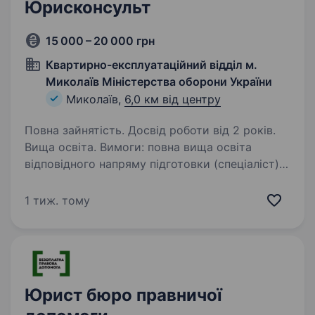
Юрисконсульт
15 000 – 20 000 грн
Квартирно-експлуатаційний відділ м.
Миколаїв Міністерства оборони України
Миколаїв,
6,0 км від центру
Повна зайнятість. Досвід роботи від 2 років.
Вища освіта. Вимоги: повна вища освіта
відповідного напряму підготовки (спеціаліст)
зі стажем роботи від 2 років Умови роботи:
Пн-Пт з 09:00 по 18:00 Обов’язки: Розробка
1 тиж. тому
та аналіз договорів, контрактів, угод. Надання
юридичних…
Юрист бюро правничої