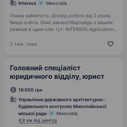
Intersos
Миколаїв
Повна зайнятість. Досвід роботи від 2 років.
Вища освіта. Опис вакансіїВідповідь з вашим
резюме в один клік тут: INTERSOS Application
Ви енергійні та вмотивовані надавати життєво
важливу гуманітарну допомогу? Ви командний
2 тиж. тому
гравець? ІНТЕРСОС створює унікальну
можливість…
Головний спеціаліст
юридичного відділу, юрист
18 000 грн
Управління державного архітектурно-
будівельного контролю Миколаївської
міської ради
Миколаїв,
4,9 км від центру