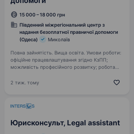
допомоги
15 000 – 18 000 грн
Південний міжрегіональний центр з
надання безоплатної правничої допомоги
(Одеса)
Миколаїв
Повна зайнятість. Вища освіта. Умови роботи:
офіційне працевлаштування згідно КзПП;
можливість професійного розвитку; робота
у затишному офісі у м. Миколаїв. графік
роботи: понеділок — п’ятниця з 8.00 до 17.00
2 тиж. тому
год. Посадові обов’язки:…
Юрисконсульт, Legal assistant