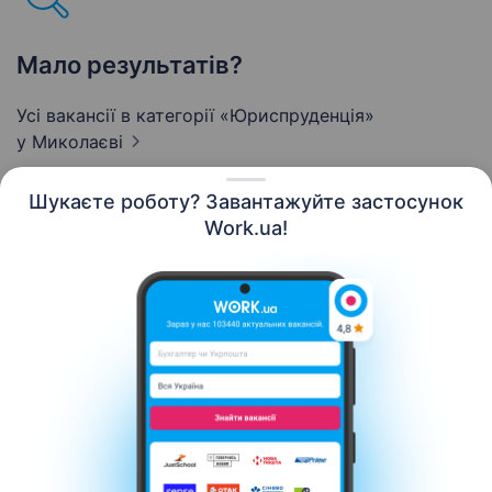
Мало результатів?
Усі вакансії в категорії «Юриспруденція»
у Миколаєві
Шукаєте роботу? Завантажуйте застосунок
Work.ua!
Українська
Ресурси
Контакти
Про нас
Кар’єра
Новини Work.ua
Допомога
Умови використання