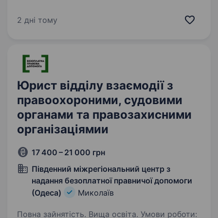
інтегрований сільськогосподарський холдинг,
який є лідером в більшості напрямків
2 дні тому
агробізнесу: № 1 виробник кукурудзи
та молока серед українських…
Юрист відділу взаємодії з
правоохороними, судовими
органами та правозахисними
організаціямии
17 400 – 21 000 грн
Південний міжрегіональний центр з
надання безоплатної правничої допомоги
(Одеса)
Миколаїв
Повна зайнятість. Вища освіта. Умови роботи: