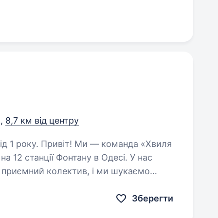
а,
8,7 км від центру
— команда «Хвиля
а 12 станції Фонтану в Одесі. У нас
а приємний колектив, і ми шукаємо
ворювати справжню атмосферу…
Зберегти