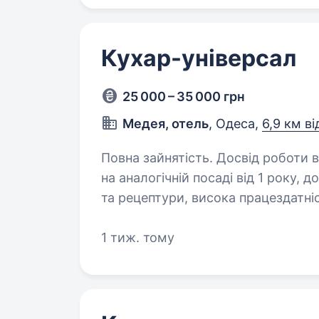
Кухар-універсал
25 000 – 35 000 грн
Медея, отель
, Одеса,
6,9 км ві
Повна зайнятість. Досвід роботи від 1 року. Вимоги:
на аналогічній посаді від 1 року, досвід роботи на мангалі знання стандартів
та рецептури, висока працездатність, комунікабельність, охайність Умови
роботи: 4/2(також може бути…
1 тиж. тому