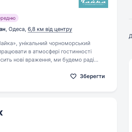
ередню
ан
, Одеса,
6,8 км від центру
Д
працювати в атмосфері гостинності
осить нові враження, ми будемо раді
ів!…
Зберегти
к