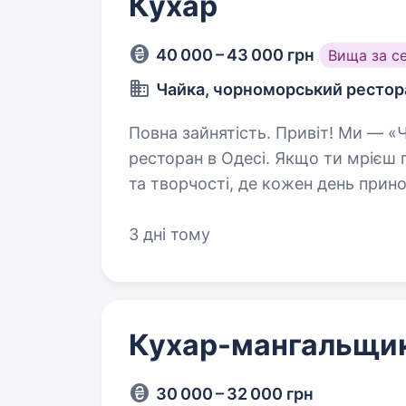
Кухар
40 000 – 43 000 грн
Вища за с
Чайка, чорноморський рестор
Повна зайнятість. Привіт! Ми — «Чайка», унікальний чорноморський
ресторан в Одесі. Якщо ти мрієш 
та творчості, де кожен день прин
бачити тебе в нашій команді кухар
3 дні тому
Кухар-мангальщи
30 000 – 32 000 грн