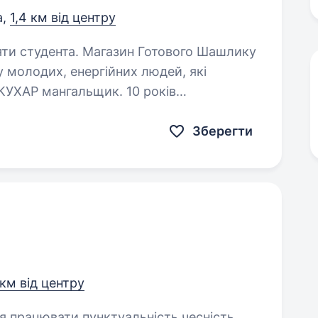
а,
1,4 км від центру
зин Готового Шашлику
молодих, енергійних людей, які
КУХАР мангальщик. 10 років
 роки працюємо і в Одесі. Основні…
Зберегти
 км від центру