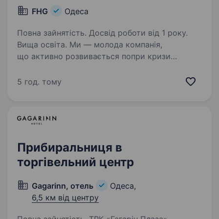
FHG
Одеса
Повна зайнятість. Досвід роботи від 1 року.
Вища освіта. Ми — молода компанія,
що активно розвивається попри кризи
сьогодення — мережа пекарень #bulochki)). Ті
самі смачнююючи булочки на живій заквасці;).
5 год. тому
Шукаємо позитивного та енергійного
керуючого для нашої центральної…
Прибиральниця в
торгівельний центр
Gagarinn, отель
Одеса,
6,5 км від центру