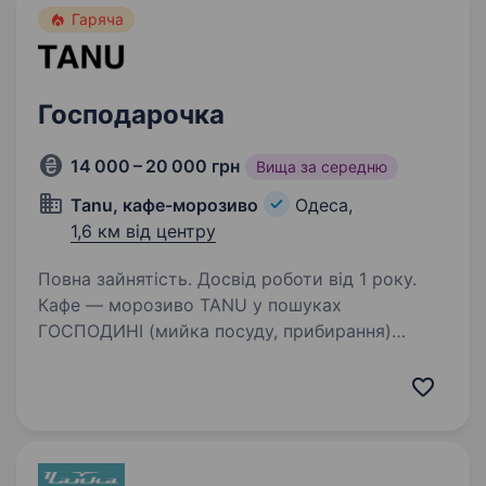
Гаряча
Господарочка
14 000 – 20 000 грн
Вища за середню
Tanu, кафе-морозиво
Одеса,
1,6 км від центру
Повна зайнятість. Досвід роботи від 1 року.
Кафе — морозиво TANU у пошуках
ГОСПОДИНІ (мийка посуду, прибирання)
Центр міста, вул.Італійська (Пушкінська), 5
Жінка без шкідливих звичок на місці роботи,
охайний зовнішній вигляд, фізична
витривалість, до 55…