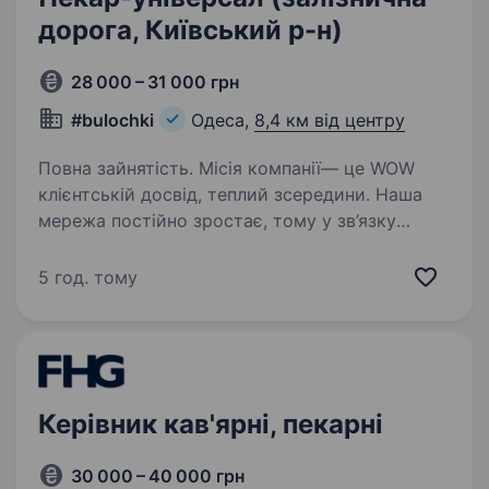
дорога, Київський р-н)
28 000 – 31 000 грн
#bulochki
Одеса,
8,4 км від центру
Повна зайнятість. Місія компанії— це WOW
клієнтській досвід, теплий зсередини. Наша
мережа постійно зростає, тому у зв’язку
з розширенням штату ми зараз у пошуках
пекаря-універсала: Адреса: вул. Левітана, 62,
5 год. тому
вул. Привокзальна площа…
Керівник кав'ярні, пекарні
30 000 – 40 000 грн