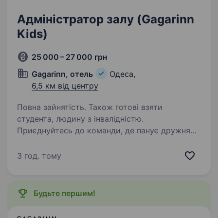
Адміністратор залу (Gagarinn
Kids)
25 000 – 27 000 грн
Gagarinn, отель
Одеса,
6,5 км від центру
Повна зайнятість. Також готові взяти
студента, людину з інвалідністю.
Приєднуйтесь до команди, де панує дружня
атмосфера та є можливість розвивати
навички спілкування Gagarinn Kids— це перше
3 год. тому
в Україні дитяче місто професій, де більше 30
навчально-розважальних станцій різних
тематик…
Будьте першим!