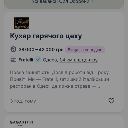
Усі вакансії Сил
Оборони
Кухар гарячого цеху
38 000 – 42 000 грн
Вища за середню
Fratelli
Одеса,
1,4 км від центру
Повна зайнятість. Досвід роботи від 1 року.
Привіт! Ми — Fratelli, затишний італійський
ресторан в Одесі, де кожна страва —
це маленький шедевр, створений з любов’ю
та увагою до деталей. Якщо тобі близька ідея
3 год. тому
працювати в атмосфері справжнього
гастрономічного…