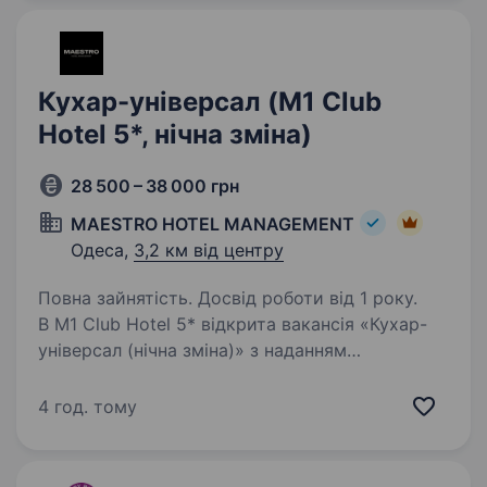
Кухар-універсал (M1 Club
Hotel 5*, нічна зміна)
28 500 – 38 000 грн
MAESTRO HOTEL MANAGEMENT
Одеса,
3,2 км від центру
Повна зайнятість. Досвід роботи від 1 року.
В M1 Club Hotel 5* відкрита вакансія «Кухар-
універсал (нічна зміна)» з наданням
проживання. Ми очікуємо від Вас: досвід
роботи на аналогічній посаді від 1-го року
4 год. тому
(холодний, гарячий процеси або універсал);
знання…