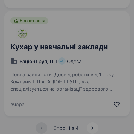
десертів
Бронювання
Кухар у навчальні заклади
Раціон Груп, ПП
Одеса
Повна зайнятість. Досвід роботи від 1 року.
Компанія ПП «РАЦІОН ГРУП», яка
спеціалізується на організації здорового
та збалансованого харчування, запрошує
в команду Кухаря для роботи в навчальних
вчора
закладах Хаджибейського та Київського
районів. Ми готуємо корисні…
Стор. 1 з 41