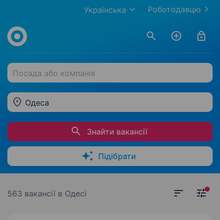
Роботодавцю
Українська
Посада або компанія
Одеса
Знайти вакансії
Підібрати
563 вакансії
в Одесі