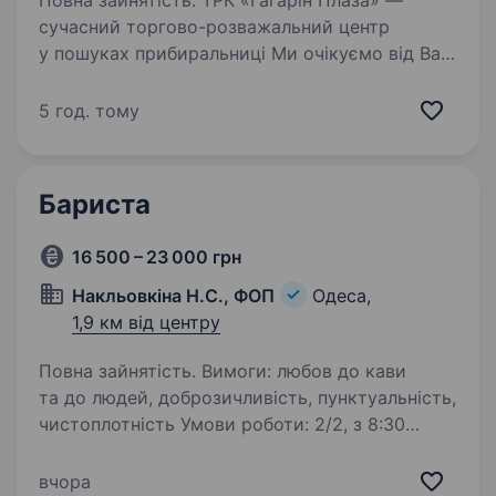
Повна зайнятість. ТРК «Гагарін Плаза» —
сучасний торгово-розважальний центр
у пошуках прибиральниці Ми очікуємо від Вас:
порядність, доброзичливість;
дисциплінованість, уважність;
5 год. тому
відповідальність, організованість Ваші
обов’язки:…
Бариста
16 500 – 23 000 грн
Накльовкіна Н.С., ФОП
Одеса,
1,9 км від центру
Повна зайнятість. Вимоги: любов до кави
та до людей, доброзичливість, пунктуальність,
чистоплотність Умови роботи: 2/2, з 8:30
до 20:00, неділя з 9:00 до 20:00 Обов’язки:
приготування кави, робота з касою, видача
вчора