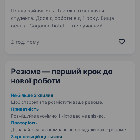
Повна зайнятість. Також готові взяти
студента. Досвід роботи від 1 року. Вища
освіта. Gagarinn hotel — це сучасний
готельний комплекс в самому серці Аркадії,
де поєднуються комфорт, сервіс і динаміка
2 год. тому
міського життя. Наш комплекс — це ціла
екосистема сервісів: Gagarinn
Foodhub(ресторан з широким меню),…
Резюме — перший крок
до
нової роботи
Не більше 3 хвилин
Щоб створити та розмістити ваше
резюме.
Приватність
Розміщуйте анонімно, і ніхто вас не впізнає.
Прозорість
Дізнавайтеся, які компанії переглядали ваше резюме.
8 пропозицій щотижня