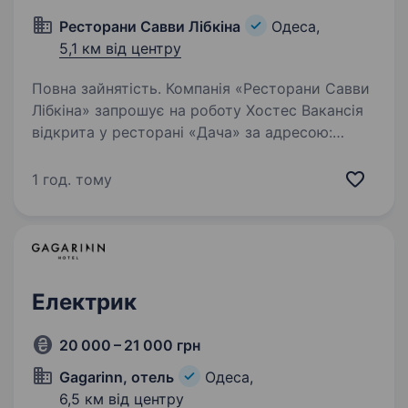
Ресторани Савви Лібкіна
Одеса,
5,1 км від центру
Повна зайнятість. Компанія «Ресторани Савви
Лібкіна» запрошує на роботу Хостес Вакансія
відкрита у ресторані «Дача» за адресою:
Французький бульвар, 85/5. Вимоги:
Розглядаємо без досвіду Високий рівень
1 год. тому
комунікативних навичок…
Електрик
20 000 – 21 000 грн
Gagarinn, отель
Одеса,
6,5 км від центру