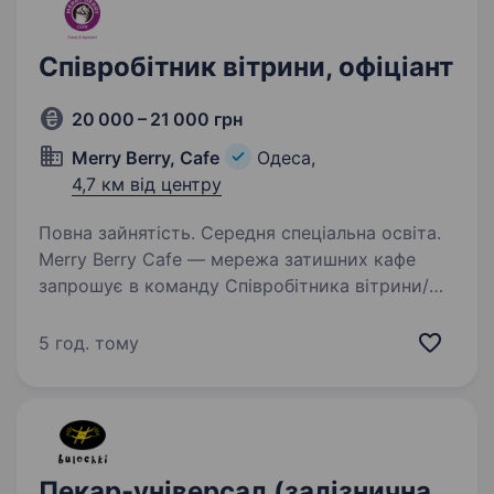
Співробітник вітрини, офіціант
20 000 – 21 000 грн
Merry Berry, Cafe
Одеса,
4,7 км від центру
Повна зайнятість. Середня спеціальна освіта.
Merry Berry Cafe — мережа затишних кафе
запрошує в команду Співробітника вітрини/
офіціанта У нас активна команда, комфортні
умови, стабільна оплата та можливість росту.
5 год. тому
Якщо хочеш працювати в атмосфері тепла
й розвитку,…
Пекар-універсал (залізнична