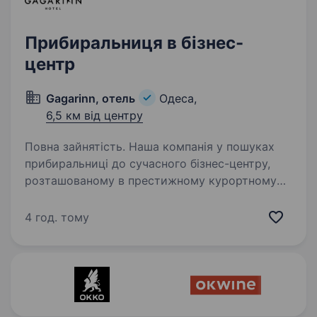
Прибиральниця в бізнес-
центр
Gagarinn, отель
Одеса,
6,5 км від центру
Повна зайнятість. Наша компанія у пошуках
прибиральниці до сучасного бізнес-центру,
розташованому в престижному курортному
районі Одеси — Аркадії! Ми очікуємо від Вас:
порядність, доброзичливість;
4 год. тому
дисциплінованість, уважність;…