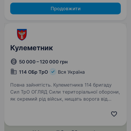
Продовжити
Кулеметник
50 000 – 120 000 грн
114 ОБр ТрО
Вся Україна
Повна зайнятість. Кулеметникв 114 бригаду
Сил ТрО ОГЛЯД Сили територіальної оборони,
як окремий рід військ, нищать ворога від
початку повномасштабного вторгнення.
Підрозділи розширюються, тому шукаємо
спеціалістів та пропонуємо долучитися…