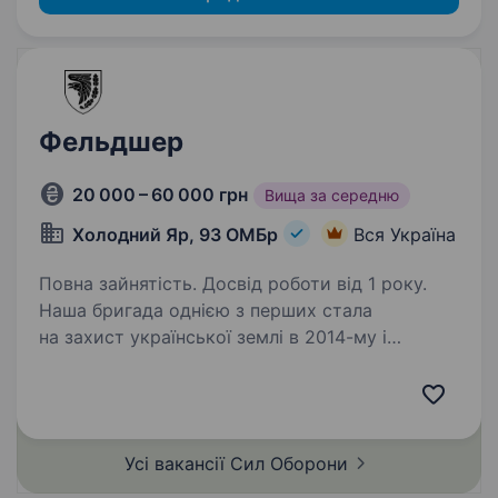
Фельдшер
20 000 – 60 000 грн
Вища за середню
Холодний Яр, 93 ОМБр
Вся Україна
Повна зайнятість. Досвід роботи від 1 року.
Наша бригада однією з перших стала
на захист української землі в 2014-му і
першими проривали російський фронт під час
Харківського контрнаступу. Нас називають
бригадою кіборгів, рекордсменами
російського лендлізу…
Усі вакансії Сил
Оборони