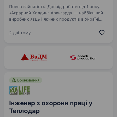
Повна зайнятість. Досвід роботи від 1 року.
«Аграрний Холдинг Авангард» — найбільший
виробник яєць і яєчних продуктів в Україні.
Ми — лідери ринку з сучасними технологіями,
великим виробництвом і стабільною
2 дні тому
командою. Запрошуємо у свою команду
Водія-експедитора…
Бронювання
Інженер з охорони праці у
Теплодар