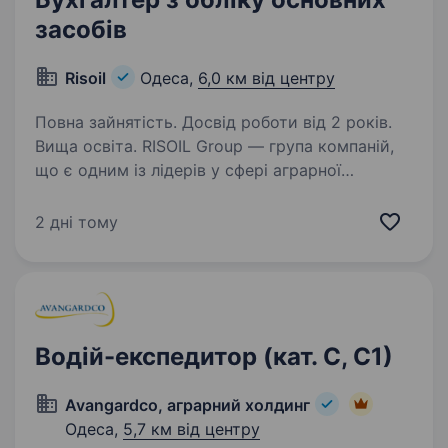
засобів
Risoil
Одеса,
6,0 км від центру
Повна зайнятість. Досвід роботи від 2 років.
Вища освіта. RISOIL Group — група компаній,
що є одним із лідерів у сфері аграрної
логістики, портової інфраструктури
та експорту зернових і харчових олій.
2 дні тому
Запрошуємо до нашої команди Бухгалтера
з обліку основних засобів. Чим…
Водій-експедитор (кат. С, С1)
Avangardco, аграрний холдинг
Одеса,
5,7 км від центру