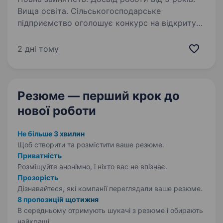
Вища освіта. Сільськогосподарське
підприємство оголошує конкурс на відкриту
вакансію: Директор з виробництва/Керуючий
підприємством Вимоги до кандидата: вища
2 дні тому
освіта (бажано сільськогосподарський
напрямок); досвід роботи…
Резюме — перший крок
до
нової роботи
Не більше 3 хвилин
Щоб створити та розмістити ваше
резюме.
Приватність
Розміщуйте анонімно, і ніхто вас не впізнає.
Прозорість
Дізнавайтеся, які компанії переглядали ваше резюме.
8 пропозицій щотижня
В середньому отримують шукачі з резюме і обирають
найкращі.