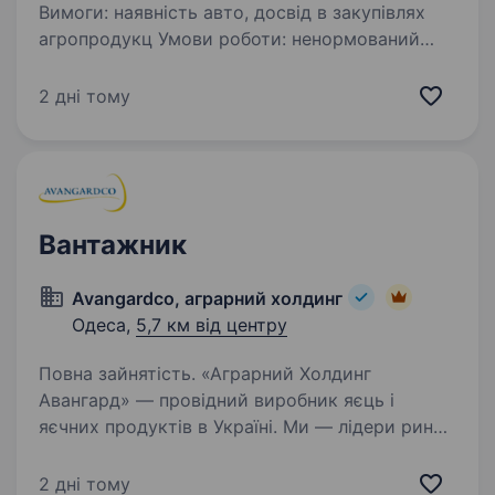
Вимоги: наявність авто, досвід в закупівлях
агропродукц Умови роботи: ненормований
робочий день, шестиднівка_субота робочий
день, пересувний характер роботи_, робота
2 дні тому
поза офісом, інколи відрядження Обов’язки:…
Вантажник
Avangardco, аграрний холдинг
Одеса,
5,7 км від центру
Повна зайнятість. «Аграрний Холдинг
Авангард» — провідний виробник яєць і
яєчних продуктів в Україні. Ми — лідери ринку
з сучасними технологіями, великим
виробництвом і стабільною командою.
2 дні тому