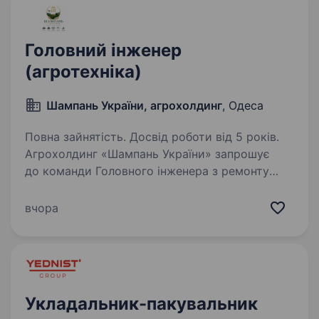
Головний інженер
(агротехніка)
Шампань України, агрохолдинг
, Одеса
Повна зайнятість. Досвід роботи від 5 років.
Агрохолдинг «Шампань України» запрошує
до команди Головного інженера з ремонту
та обслуговування агротехніки. Локація:
Одеська область Надаємо житло
вчора
та бронювання Основні обов’язки: Організація
та контроль ремонтів…
Укладальник-пакувальник