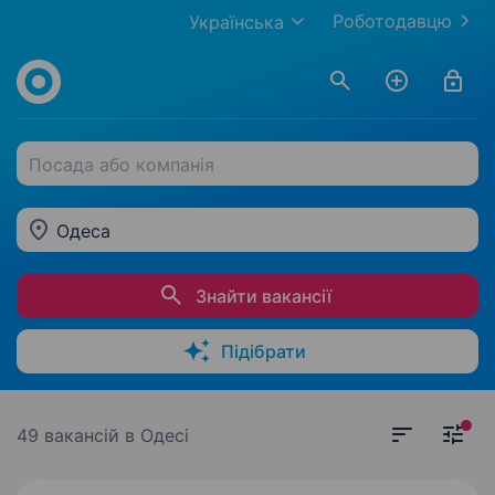
Роботодавцю
Українська
Посада або компанія
Одеса
Знайти вакансії
Підібрати
49 вакансій
в Одесі