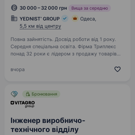
30 000 – 32 000 грн
Вища за середню
YEDNIST’ GROUP
Одеса,
5,5 км від центру
Повна зайнятість. Досвід роботи від 1 року.
Середня спеціальна освіта. Фірма Триплекс
понад 32 роки є лідером з продажу товарів
для домашніх тварин та входить до складу
торгово-виробничої компанії YEDNIST' GROUP.
вчора
Ми амбітні і активно розвиваємось!
Запрошуємо приєднатися до нашої команди…
Бронювання
Інженер виробничо-
технічного відділу