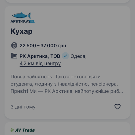
в нашій…
Кухар
22 500 – 37 000 грн
РК Арктика, ТОВ
Одеса,
4,2 км від центру
Повна зайнятість. Також готові взяти
студента, людину з інвалідністю, пенсіонера.
Привіт! Ми — РК Арктика, найпотужніше рибне
виробництво півдня України з багаторічною
історією та стабільною репутацією. Якщо
3 дні тому
ти хочеш працювати в команді, де цінують
якість, відповідальність і готові
підтримувати…