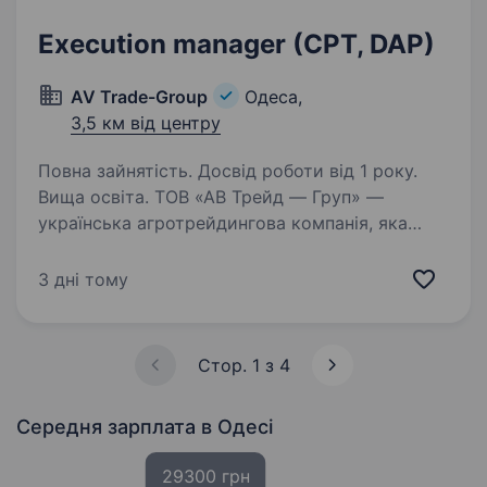
Execution manager (CPT, DAP)
AV Trade-Group
Одеса,
3,5 км від центру
Повна зайнятість. Досвід роботи від 1 року.
Вища освіта. ТОВ «АВ Трейд — Груп» —
українська агротрейдингова компанія, яка
успішно експортує високоякісну
сільськогосподарську продукцію партнерам
3 дні тому
по всьому світу, а також імпортує та продає
мінеральних добрив на ринку України…
Стор. 1 з 4
Середня зарплата
в Одесі
29300 грн