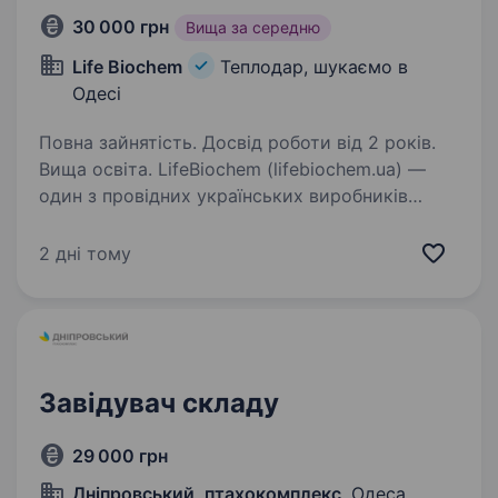
30 000 грн
Вища за середню
Life Biochem
Теплодар, шукаємо в
Одесі
Повна зайнятість. Досвід роботи від 2 років.
Вища освіта. LifeBiochem (lifebiochem.ua) —
один з провідних українських виробників
засобів живлення та захисту рослин.
Асортимент продукції включає в себе:
2 дні тому
мікробіологічні препарати (живлення
та захист), функціональні добрива,…
Завідувач складу
29 000 грн
Дніпровський, птахокомплекс
, Одеса,