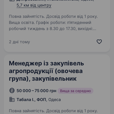
5,7 км від центру
Повна зайнятість. Досвід роботи від 1 року.
Вища освіта. Графік роботи: п’ятиденний
робочий тиждень з 8.30 до 17.30, вихідні:
субота, неділя. Дніпровська — сучасне
та амбітне агропромислове підприємство, яке
2 дні тому
з 1977 року впроваджує інновації
та вдосконалює процеси в галузі…
Менеджер із закупівель
агропродукції (овочева
група), закупівельник
50 000 – 75 000 грн
Вища за середню
Табала І., ФОП
, Одеса
Повна зайнятість. Досвід роботи від 1 року.