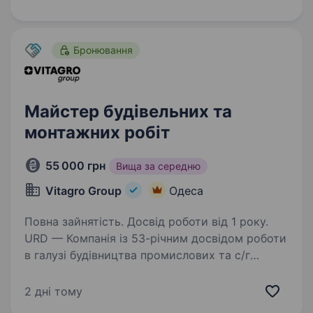
Запрошуємо в свою командувантажника.
Функціональні…
Бронювання
Майстер будівельних та
монтажних робіт
55 000 грн
Вища за середню
Vitagro Group
Одеса
Повна зайнятість. Досвід роботи від 1 року.
URD — Компанія із 53-річним досвідом роботи
в галузі будівництва промислових та с/г
об'єктів, відновлення інфраструктури,
будівництва та ремонту автомобільних доріг
2 дні тому
в Україні. Ми стрімко розвиваємося і зараз