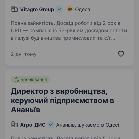
Vitagro Group
Одеса
Повна зайнятість. Досвід роботи від 2 років.
URD — компанія із 56-річним досвідом роботи
в галузі будівництва промислових та с/г
об'єктів, відновлення інфраструктури,
будівництва та ремонту автомобільних доріг
2 дні тому
в Україні.Ми стрімко розвиваємося і зараз
в нашій…
Бронювання
Директор з виробництва,
керуючий підприємством в
Ананьїв
Агро-ДИС
Ананьїв, шукаємо в Одесі
Повна зайнятість. Досвід роботи від 5 років.