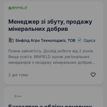
Менеджер зі збуту, продажу
мінеральних добрив
Бінфілд Агро Технолоджіз, ТОВ
Одеса
Повна зайнятість. Досвід роботи від 2 років.
Вища освіта. BINFIELD шукає регіональних
менеджерів з продажу мінеральних добрив
Ми — офіційний імпортер і дистриб’ютор
добрив європейського виробництва. На ринку
2 дні тому
з 2011 року, у ТОПі лідерів з імпорту
та продажу, з репутацією…
Бухгалтер з обліку основних