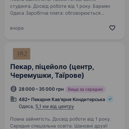
студента. Досвід роботи від 1 року. Бармен
Одеса Заробітна плата: обговорюється
на співбесіді Графік роботи: позмінний
Бармен-бариста в атмосферний простір Rizz
вчора
Space — це місце, де гості приходять
відпочити, поспілкуватися та отримати
якісний сервіс…
Пекар, піцейоло (центр,
Черемушки, Таїрове)
28 000 – 35 000 грн
Вища за середню
482• Пекарня Кав'ярня Кондитерська
Одеса,
5,1 км від центру
Повна зайнятість. Досвід роботи від 1 року.
Середня спеціальна освіта. Шановні друзі!