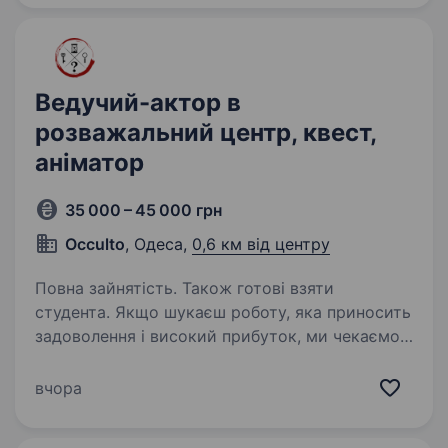
натхнення,…
Ведучий-актор в
розважальний центр, квест,
аніматор
35 000 – 45 000 грн
Occulto
, Одеса,
0,6 км від центру
Повна зайнятість. Також готові взяти
студента. Якщо шукаєш роботу, яка приносить
задоволення і високий прибуток, ми чекаємо
на тебе. У розважальний квест-центр для
дітей і дорослих потрібен оператор-ведучий.
вчора
Ваші переваги: відповідальний, пунктуальний,
…