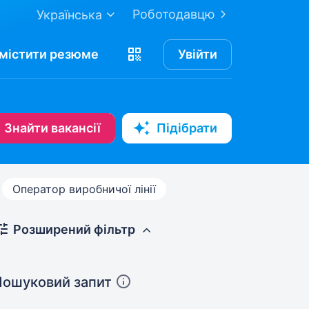
Роботодавцю
Українська
містити
резюме
Увійти
Знайти вакансії
Підібрати
Оператор виробничої лінії
Розширений фільтр
Пошуковий запит