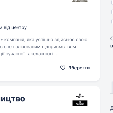
км від центру
в
: є спеціалізованим підприємством
ії сучасної такелажної і
23…
Зберегти
ництво
Д