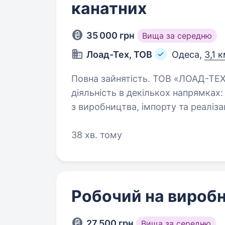
канатних
35 000 грн
Вища за середню
Лоад-Тех, ТОВ
Одеса,
3,1 
Повна зайнятість. ТОВ «ЛОАД-ТЕХ» компанія, яка успішно здійснює свою
діяльність в декількох напрямках
з виробництва, імпорту та реалізац
вантажопідйомної продукції. У 20
38 хв. тому
Робочий на вироб
27 500 грн
Вища за середню