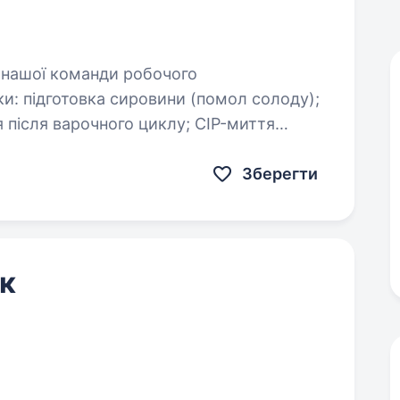
лоду);
 варочного циклу; CIP-миття
…
Зберегти
к