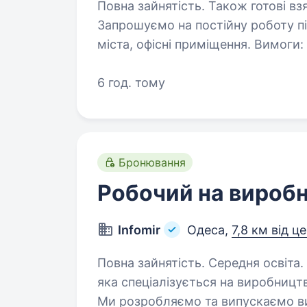
Повна зайнятість. Також готові взяти студ
Запрошуємо на постійну роботу пі
міста, офісні приміщення. Вимоги: Без шкідливих звичок Відповідалтне
6 год. тому
Бронювання
Робочий на виробн
Infomir
Одеса,
7,8 км від ц
Повна зайнятість. Середня освіта. Infomir — це міжнародна група компаній,
яка спеціалізується на виробницт
Ми розробляємо та випускаємо вис