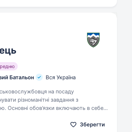
ець
ередню
вий Батальон
Вся Україна
увати різноманітні завдання з
тю. Основні обов’язки включають в себе
 безпеки…
Зберегти