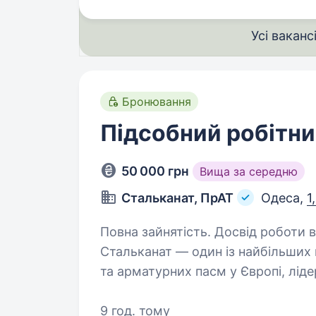
Усі ваканс
Бронювання
Підсобний робітни
50 000 грн
Вища за середню
Стальканат, ПрАТ
Одеса,
1
Повна зайнятість. Досвід роботи ві
Стальканат — один із найбільших 
та арматурних пасм у Європі, лід
в Україні. Запрошуємо до команди
антидронової сітки…
9 год. тому