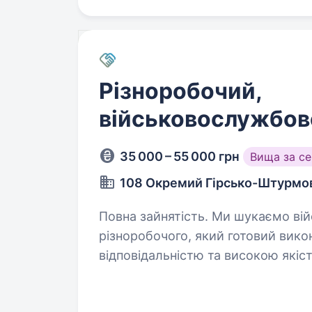
Різноробочий,
військовослужбов
35 000 – 55 000 грн
Вища за с
108 Окремий Гірсько-Штурмо
Повна зайнятість. Ми шукаємо військовослужбовця на посаду
різноробочого, який готовий викон
відповідальністю та високою якіс
допомогу у підтримці порядку та