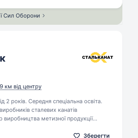
ії Сил
Оборони
к
,9 км від центру
д 2 років. Середня спеціальна освіта.
виробників сталевих канатів
ер виробництва метизної продукції
 підсобного робітника для будування
Зберегти