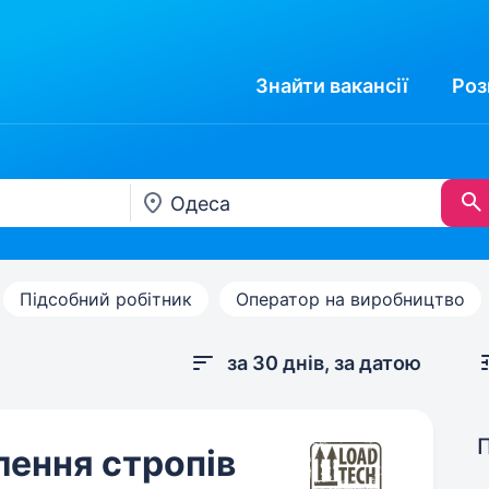
Знайти
вакансії
Роз
Підсобний робітник
Оператор на виробництво
за 30 днів, за датою
лення стропів