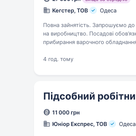
Кегстер, ТОВ
Одеса
Повна зайнятість. Запрошуємо до нашої команди робочого
на виробництво. Посадові обов’язки: підготовка сировини (помол со
прибирання варочного обладнання після
обладнання після розливу готової
4 год. тому
Підсобний робітни
11 000 грн
Юніор Експрес, ТОВ
Одеса