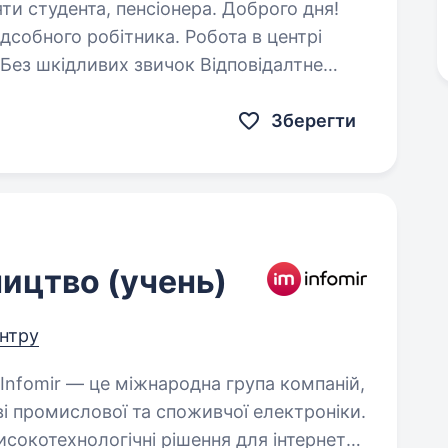
ента, пенсіонера. Доброго дня!
дсобного робітника. Робота в центрі
відношення до виконання робочих обов’язків Умови роботи:…
Зберегти
ицтво (учень)
ентру
ві промислової та споживчої електроніки.
окотехнологічні рішення для інтернет-