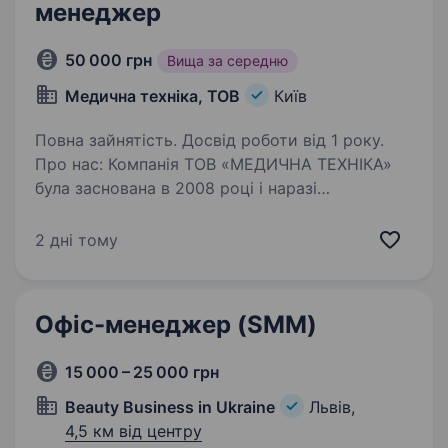
менеджер
50 000 грн
Вища за середню
Медична техніка, ТОВ
Київ
Повна зайнятість. Досвід роботи від 1 року.
Про нас: Компанія ТОВ «МЕДИЧНА ТЕХНІКА»
була заснована в 2008 році і наразі
займається продажем, сервісом медичного,
лабораторного обладнання та реактивів.
2 дні тому
У 2025 році Наказом МОЗ України компанію
було визнано критично-важливим…
Офіс-менеджер (SMM)
15 000 – 25 000 грн
Beauty Business in Ukraine
Львів,
4,5 км від центру