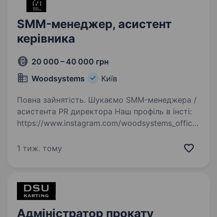
SMM-менеджер, асистент
керівника
20 000 – 40 000 грн
Woodsystems
Київ
Повна зайнятість. Шукаємо SMM-менеджера /
асистента PR директора Наш профіль в інсті:
https://www.instagram.com/woodsystems_officia
l?igsh=aXl0ZXJ6amQ3aWds Так, ця сторінка
не погана, але в планах робити і розвивати як
1 тиж. тому
її, так й…
Адміністратор прокату