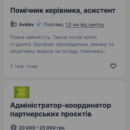
Помічник керівника, асистент
Avidev
Полтава,
1,2 км від центру
Повна зайнятість. Також готові взяти
студента. Шукаємо відповідальну, уважну та
ініціативну людину на посаду помічника
керівника. Розглядаємо кандидатів без досвіду
роботи або з мінімальним досвідом. Якщо
2 тиж. тому
ви студент або лише починаєте свій
професійний шлях —…
Адміністратор-координатор
партнерських проєктів
20 000 – 25 000 грн