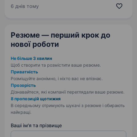
в одному обличчі! Якщо ти шариш у трендах
6 днів тому
TikTok/Reels, вмієш класно знімати на телефон
і базово…
Резюме — перший крок
до
нової роботи
Не більше 3 хвилин
Щоб створити та розмістити ваше
резюме.
Приватність
Розміщуйте анонімно, і ніхто вас не впізнає.
Прозорість
Дізнавайтеся, які компанії переглядали ваше резюме.
8 пропозицій щотижня
В середньому отримують шукачі з резюме і обирають
найкращі.
Ваші ім'я та прізвище