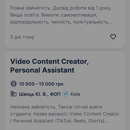
Повна зайнятість. Досвід роботи від 1 року.
Вища освіта. Вимоги: самомотивація,
відповідальність, чесність, пунктуальність
Умови роботи: робота в офісі з комп’ютером,
можливий гнучкий графік зайнятості, бонуси
3 дні тому
до зарплати Обов’язки: менеджер-продавець
в офісі — робота…
Video Content Creator,
Personal Assistant
10 000 – 15 000 грн
Швець Ю. В., ФОП
Київ
Неповна зайнятість. Також готові взяти
студента. Назва вакансії: Video Content Creator
/ Personal Assistant (TikTok, Reels, Shorts)
Шукаю контент-мейкера та праву руку