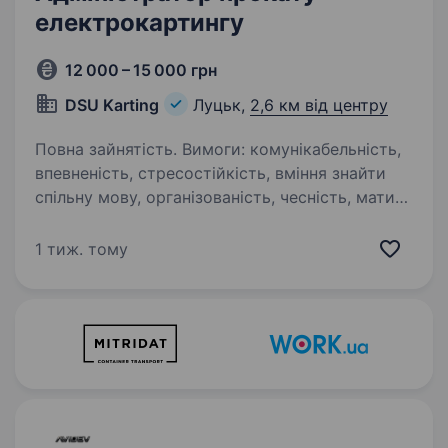
електрокартингу
12 000 – 15 000 грн
DSU Karting
Луцьк,
2,6 км від центру
Повна зайнятість. Вимоги: комунікабельність,
впевненість, стресостійкість, вміння знайти
спільну мову, організованість, чесність, мати
iPhone для ведення інстаграму (мати базові
навики монтування та зйомки). Умови роботи:
1 тиж. тому
…