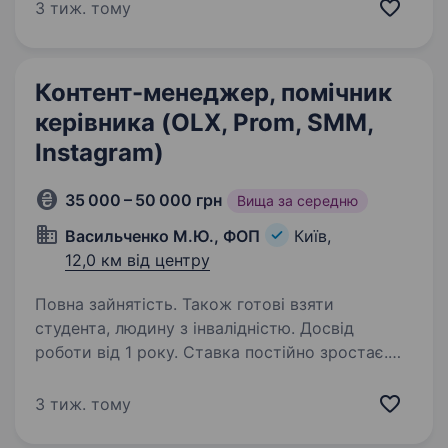
Якщо Вам притаманні креативність,
3 тиж. тому
коммунікабельність, уважність до деталей,…
Контент-менеджер, помічник
керівника (OLX, Prom, SMM,
Instagram)
35 000 – 50 000 грн
Вища за середню
Васильченко М.Ю., ФОП
Київ,
12,0 км від центру
Повна зайнятість. Також готові взяти
студента, людину з інвалідністю. Досвід
роботи від 1 року. Ставка постійно зростає.
Мінімально ставка 35 000 — 50 000 ₴ Премії.
+Бонуси по результатам роботи Ми —
3 тиж. тому
українська компанія «4MONEY» № 1 на ринку