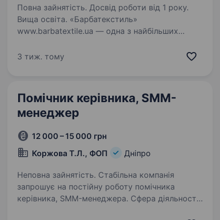
Повна зайнятість. Досвід роботи від 1 року.
Вища освіта. «Барбатекстиль»
www.barbatextile.ua — одна з найбільших
компаній на ринку текстилю в Україні.
Основний напрямок нашої діяльності — оптова
3 тиж. тому
торгівля тканинами для виробництва виробів
домашнього текстилю. Наш інтернет-
магазин…
Помічник керівника, SMM-
менеджер
12 000 – 15 000 грн
Коржова Т.Л., ФОП
Дніпро
Неповна зайнятість. Стабільна компанія
запрошує на постійну роботу помічника
керівника, SMM-менеджера. Сфера діяльності
компанії — встановлення натяжних стель.