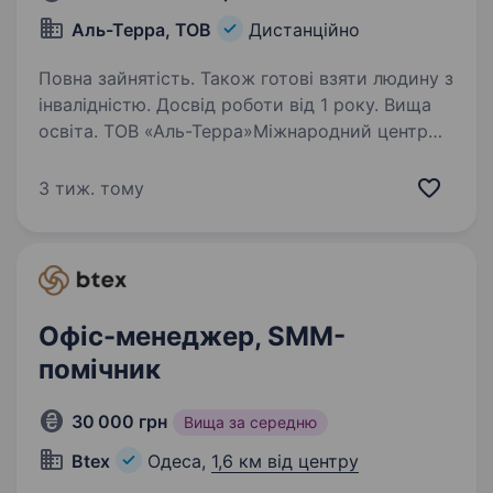
Аль-Терра, ТОВ
Дистанційно
Повна зайнятість. Також готові взяти людину з
інвалідністю. Досвід роботи від 1 року. Вища
освіта. ТОВ «Аль-Терра»Міжнародний центр
бізнес-розвитку та підвищення кваліфікації
ALTERRA (майже 15 років на ринку, Україна,
3 тиж. тому
країни Європи та Азії). Ми реалізуємо
масштабні проєкти та виступаємо
прогресивним хабом для…
Офіс-менеджер, SMM-
помічник
30 000 грн
Вища за середню
Btex
Одеса,
1,6 км від центру