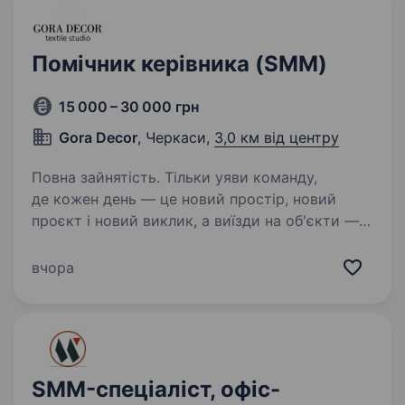
Помічник керівника (SMM)
15 000 – 30 000 грн
Gora Decor
, Черкаси,
3,0 км від центру
Повна зайнятість. Тільки уяви команду,
де кожен день — це новий простір, новий
проєкт і новий виклик, а виїзди на об'єкти —
частина живого процесу створення краси в
інтер'єрах. Це і є Gora Decor. Ми вже 16 років
вчора
у текстильному дизайні…
SMM-спеціаліст, офіс-