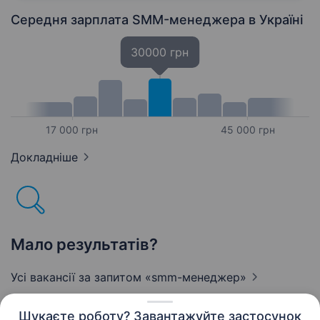
України з дистрибуції та сервісного
обслуговування банківської техніки…
Середня зарплата SMM-менеджера
в Україні
30000 грн
17 000 грн
45 000 грн
Докладніше
Мало результатів?
Усі вакансії за запитом
«smm-менеджер»
Шукаєте роботу? Завантажуйте застосунок