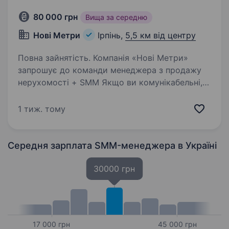
80 000 грн
Вища за середню
Нові Метри
Ірпінь,
5,5 км від центру
Повна зайнятість. Компанія «Нові Метри»
запрошує до команди менеджера з продажу
нерухомості + SMM Якщо ви комунікабельні,
амбітні та хочете розвиватися у сфері
продажів — будемо раді бачити вас у нашій
1 тиж. тому
команді. Розглядаємо кандидатів…
Середня зарплата SMM-менеджера
в Україні
30000 грн
17 000 грн
45 000 грн