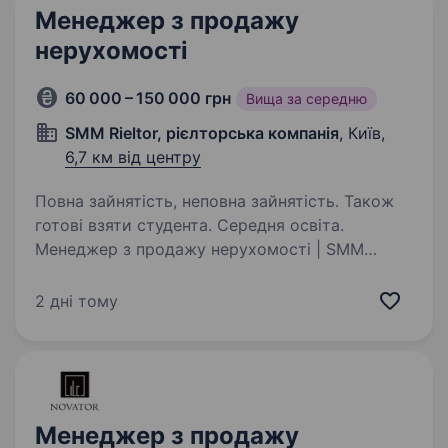
Менеджер з продажу
нерухомості
60 000 – 150 000 грн
Вища за середню
SMM Rieltor, рієлторська компанія
, Київ,
6,7 км від центру
Повна зайнятість, неповна зайнятість. Також
готові взяти студента. Середня освіта.
Менеджер з продажу нерухомості | SMM
RIELTOR SMM RIELTOR — «Сервіс. Майно.
Можливості». Ми — молода сучасна агенція
2 дні тому
нерухомості, яка вже понад 3 роки працює
на ринку Києва. За цей час ми сформували
власний підхід…
Менеджер з продажу