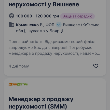
нерухомості у Вишневе
100 000 – 120 000 грн
Вища за середню
Комишенко Р., ФОП
Вишневе (Київська
обл.), шукаємо у Боярці
Повна зайнятість. Відкриваємо новий філіал і
запрошуємо Вас до співпраці! Потребуємо
менеджера з продажу нерухомості, надаємо
професійне безкоштовне навчання! Даємо Вам
можливість освоїти цікаву та перспективну
4 дні тому
професію всередині…
Менеджер з продажу
нерухомості (SMM)