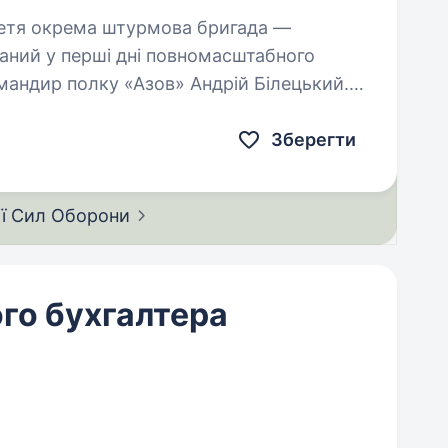
аний у перші дні повномасштабного
мандир полку «Азов» Андрій Білецький.
сформована на тих же…
Зберегти
ії Сил
Оборони
го бухгалтера