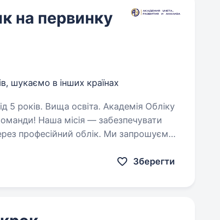
ик на первинку
ів, шукаємо в інших країнах
. Вища освіта. Академія Обліку
команди! Наша місія — забезпечувати
через професійний облік. Ми запрошуємо
них та цілеспрямованих бухгалтерів,…
Зберегти