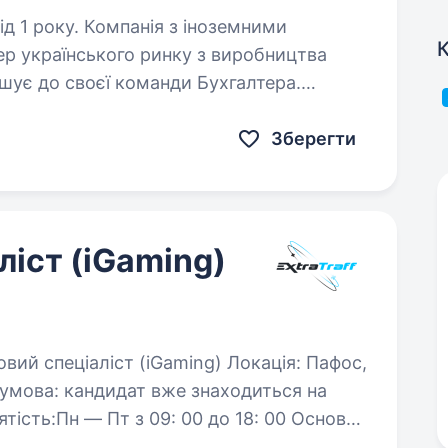
я з іноземними
К
р українського ринку з виробництва
ує до своєї команди Бухгалтера.
mnești) Основні обов’язки:…
Зберегти
ліст (iGaming)
а умова: кандидат вже знаходиться на