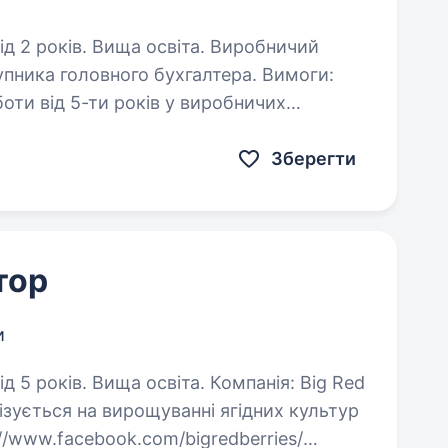
ків. Вища освіта. Виробничий
пника головного бухгалтера. Вимоги:
міжнародних стандартів (МСФЗ), професійна…
Зберегти
тор
и
 Вища освіта. Компанія: Big Red
ізується на вирощуванні ягідних культур
://www.facebook.com/bigredberries/