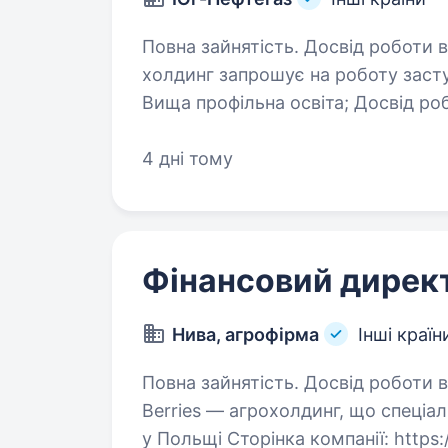
Повна зайнятість. Досвід роботи від 2 ро
холдинг запрошує на роботу засту
Вища профільна освіта; Досвід роботи від 5-ти років у виробничих
компаніях; Знання ЗЕД та 
4 дні тому
Фінансовий дирек
Нива, агрофірма
Інші країн
Повна зайнятість. Досвід роботи від 5 років.
Berries — агрохолдинг, що спеціал
у Польщі Сторінка компанії: https