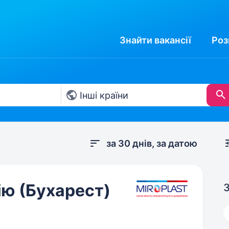
Знайти
вакансії
Роз
за 30 днів, за датою
ію (Бухарест)
З