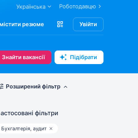
Роботодавцю
Українська
містити
резюме
Увійти
Знайти вакансії
Підібрати
Розширений фільтр
астосовані фільтри
Бухгалтерія, аудит