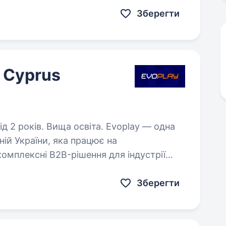
Зберегти
o Cyprus
в. Вища освіта. Evoplay — одна
ній України, яка працює на
омплексні B2B-рішення для індустрії
онлайн-ігор. Ми шукаємо Financial Analyst. Вакансія підходить для тих,…
Зберегти