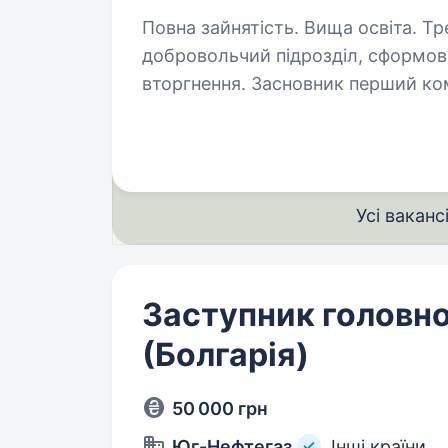
Повна зайнятість. Вища освіта. Третя окрема штурмова бригада —
добровольчий підрозділ, сформов
вторгнення. Засновник перший ко
Третя окрема штурмова бригада 
Усі ваканс
Заступник головно
(Болгарія)
50 000 грн
Юг-Нефтегаз
Інші країни