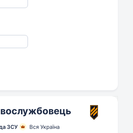
ковослужбовець
да ЗСУ
Вся Україна