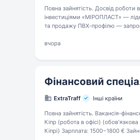
Повна зайнятість. Досвід роботи від 1 року. Компані
інвестиціями «МІРОПЛАСТ» — ліде
та продажу ПВХ-профілю — запрош
Локація: Румунія, м. Бухарест (Do
вчора
Фінансовий спеціа
ExtraTraff
Інші країни
Повна зайнятість. Вакансія-фінансовий спеціаліст (iGaming) Локація: Пафос,
Кіпр (робота в офісі) (обов'язков
Кіпрі) Зарплата: 1500−1800 € Зайнятість:Пн — Пт з 09: 00 до 18: 00 Основні
завдання…