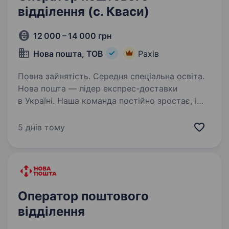
відділення (с. Кваси)
12 000 – 14 000 грн
Нова пошта, ТОВ
Рахів
Повна зайнятість. Середня спеціальна освіта.
Нова пошта — лідер експрес-доставки
в Україні. Наша команда постійно зростає, і
зараз ми шукаємо «оператора відділення».
Хочеш стати обличчям Нової пошти
5 днів тому
та дарувати радість клієнтам, які поспішають
у відділення…
Оператор поштового
відділення