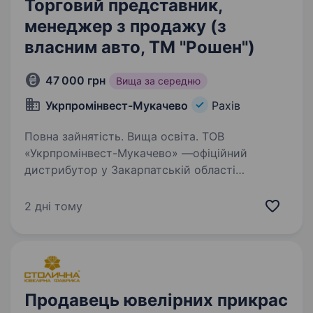
Торговий представник,
менеджер з продажу (з
власним авто, ТМ "Рошен")
47 000 грн
Вища за середню
Укрпромінвест-Мукачево
Рахів
Повна зайнятість. Вища освіта. ТОВ
«Укрпромінвест-Мукачево» —офіційний
дистрибутор у Закарпатській області
Кондитерської Корпорації ROSHEN — лідера
національного ринку кондитерських виробів.
2 дні тому
Що ми з тобою будемо продавати,
це кондитерські вироби ТМ…
Продавець ювелірних прикрас