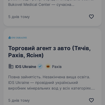
Bukovel Medical Center — сучасна
багатопрофільна клініка та спільнота
професіоналів в серці Карпат, в пошуку
5 днів тому
медичної сестри в пункт забору крові для
нашої філії в Рахові. Ми поєднуємо високі
стандарти медицини…
Торговий агент з авто (Тячів,
Рахів, Ясіня)
IDS Ukraine
Рахів
Повна зайнятість. Незакінчена вища освіта.
IDS Ukraine — провідний український
виробник мінеральних вод у всіх категоріях.
Компанія має збалансований портфель
популярних мінеральних вод, які
5 днів тому