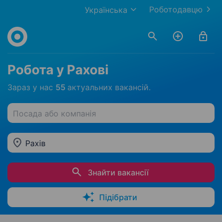
Роботодавцю
Українська
Робота у Рахові
Зараз у нас
55
актуальних вакансій.
Посада або компанія
Рахів
Знайти вакансії
Підібрати