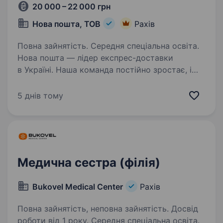
20 000 – 22 000 грн
Нова пошта, ТОВ
Рахів
Повна зайнятість. Середня спеціальна освіта.
Нова пошта — лідер експрес-доставки
в Україні. Наша команда постійно зростає, і
зараз ми шукаємо «оператора відділення».
Хочеш стати обличчям Нової пошти
5 днів тому
та дарувати радість клієнтам, які поспішають
у відділення…
Медична сестра (філія)
Bukovel Medical Center
Рахів
Повна зайнятість, неповна зайнятість. Досвід
роботи від 1 року. Середня спеціальна освіта.