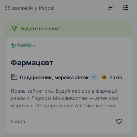
55 вакансій
у Рахові
Будьте першим!
Фармацевт
Подорожник, мережа аптек
Рахів
Повна зайнятість. Будуй кар'єру в фармації
разом з Лідером Можливостей — аптечною
мережею «Подорожник»! Аптечна мережа
«Подорожник» — це найбільша мережа аптек
в Україні, що об'єднує понад 2000 аптек і
вчора
тисячі професіоналів, які щодня…