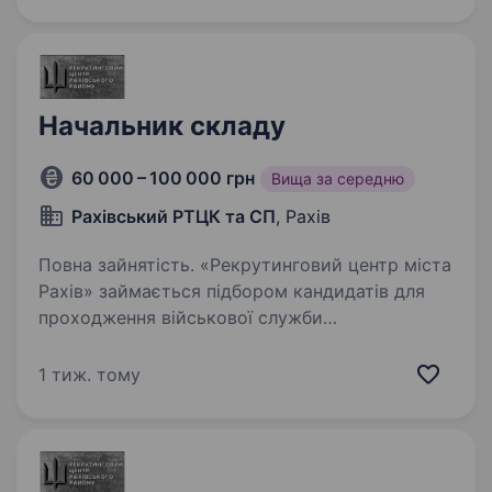
видобуваються в екологічно чистих регіонах
України та представлені…
Начальник складу
60 000 – 100 000 грн
Вища за середню
Рахівський РТЦК та СП
, Рахів
Повна зайнятість. «Рекрутинговий центр міста
Рахів» займається підбором кандидатів для
проходження військової служби
за контрактом Вакансія: Начальник складу
Обов’язки: організація роботи складу
1 тиж. тому
та керівництво підлеглим персоналом…