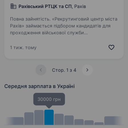
Рахівський РТЦК та СП
, Рахів
Повна зайнятість. «Рекрутинговий центр міста
Рахів» займається підбором кандидатів для
проходження військової служби
за контрактом Вакансія: Хімік Обов’язки:
проведення хімічної розвідки місцевості,
1 тиж. тому
повітря, техніки та спорядження…
Стор. 1 з 4
Середня зарплата
в Україні
30000 грн