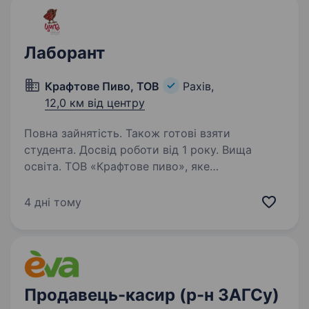
Лаборант
Крафтове Пиво, ТОВ
Рахів,
12,0 км від центру
Повна зайнятість. Також готові взяти
студента. Досвід роботи від 1 року. Вища
освіта. ТОВ «Крафтове пиво», яке
розташоване в селі Кваси Рахівського району,
Закарпатської області шукає на роботу
4 дні тому
лаборанта. Обов’язки: 1.Відбір проб сировини
та готової продукції на всіх етапах
виробництва. 2.Виконання…
Продавець-касир (р-н ЗАГСу)