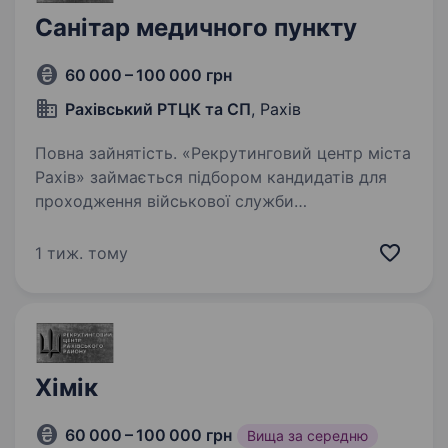
Санітар медичного пункту
60 000 – 100 000 грн
Рахівський РТЦК та СП
, Рахів
Повна зайнятість. «Рекрутинговий центр міста
Рахів» займається підбором кандидатів для
проходження військової служби
за контрактом Вакансія: Санітар медичного
пункту Обов’язки: супровід і підготовка
1 тиж. тому
військовослужбовців до огляду…
Хімік
60 000 – 100 000 грн
Вища за середню