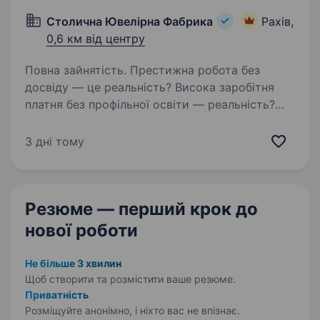
Столична Ювелірна Фабрика
Рахів,
0,6 км від центру
Повна зайнятість. Престижна робота без
досвіду — це реальність? Висока заробітня
платня без профільної освіти — реальність?
Робота, де тебе підтримають та навчать —
теж реальність? У нас — ТАК!!! Вимоги:
3 дні тому
Бажання працювати в сфері…
Резюме — перший крок
до
нової роботи
Не більше 3 хвилин
Щоб створити та розмістити ваше
резюме.
Приватність
Розміщуйте анонімно, і ніхто вас не впізнає.