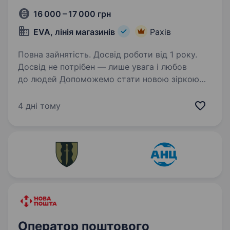
16 000 – 17 000 грн
EVA, лінія магазинів
Рахів
Повна зайнятість. Досвід роботи від 1 року.
Досвід не потрібен — лише увага і любов
до людей Допоможемо стати новою зіркою
в EVA! А за бажанням — карʼєрний ріст чекає!
Що будеш робити: Консультувати клієнтів
4 дні тому
(впевнені — ти гуру порад!) Працювати
за касою…
Оператор поштового