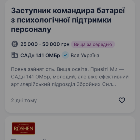
Заступник командира батареї
з психологічної підтримки
персоналу
25 000 – 50 000 грн
Вища за середню
САДн 141 ОМБр
Вся Україна
Повна зайнятість. Вища освіта. Привіт! Ми —
САДн 141 ОМБр, молодий, але вже ефективний
артилерійський підрозділ Збройних Сил
України. Наша місія — знищувати ворога
найсучаснішими методами, підтримуючи один
2 дні тому
одного та цінуючи кожне життя.
Ми прагнемо…