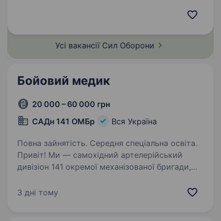
посади: Ви шукаєте можливість стати
частиною сильної та дисциплінованої
команди? Маєте бажання працювати
відповідально…
Усі вакансії Сил
Оборони
Бойовий медик
20 000 – 60 000 грн
САДн 141 ОМБр
Вся Україна
Повна зайнятість. Середня спеціальна освіта.
Привіт! Ми — самохідний артелерійський
дивізіон 141 окремої механізованої бригади,
молодий, але вже ефективний підрозділ, який
бореться за мир і безпеку України. Наше
3 дні тому
головне завдання — захищати наших людей і
країну,…