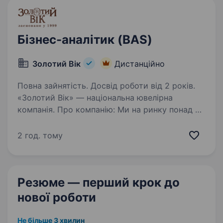
забезпечуючи найкраще…
Бізнес-аналітик (BAS)
Золотий Вік
Дистанційно
Повна зайнятість. Досвід роботи від 2 років.
«Золотий Вік» — національна ювелірна
компанія. Про компанію: Ми на ринку понад 25
років. 517 магазинів по всій Україні. Власне
виробництво. 91% наших директорів починали
2 год. тому
з лінійних посад. 68% керівників —…
Резюме — перший крок
до
нової роботи
Не більше 3 хвилин