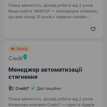
Повна зайнятість. Досвід роботи від 2 років.
Вища освіта. MAKEUP — міжнародна компанія,
що вже понад 10 років є лідером онлайн-
ритейлу у сфері краси та догляду.
Ми представлені у 38 країнах світу та щодня
надихаємо мільйони клієнтів якісним
сервісом, кращими брендами та сучасним…
Гаряча
Менеджер автоматизації
стягнення
Credit7
Дистанційно
Повна зайнятість. Досвід роботи від 2 років.
Фінансова компанія Credit7 — один із лідерів