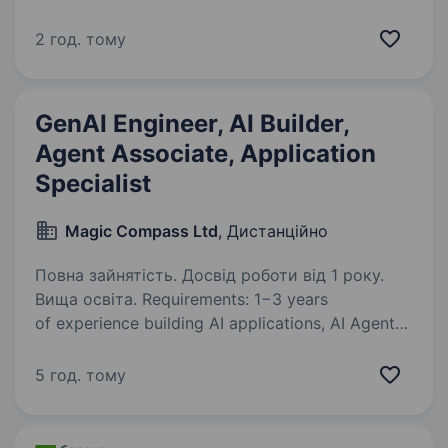
та одним з найбільш інноваційних банків світу.
Займає лідуючі позиції за всіма фінансовими
2 год. тому
показниками в галузі та складає близько
чверті всієї банківської системи країни…
GenAI Engineer, AI Builder,
Agent Associate, Application
Specialist
Magic Compass Ltd
, Дистанційно
Повна зайнятість. Досвід роботи від 1 року.
Вища освіта. Requirements: 1−3 years
of experience building AI applications, AI Agents,
or workflow automation solutions. Hands-on
experience with leading AI models such
5 год. тому
as OpenAI (GPT), Openclaw, Claude, Gemini,
DeepSeek,…