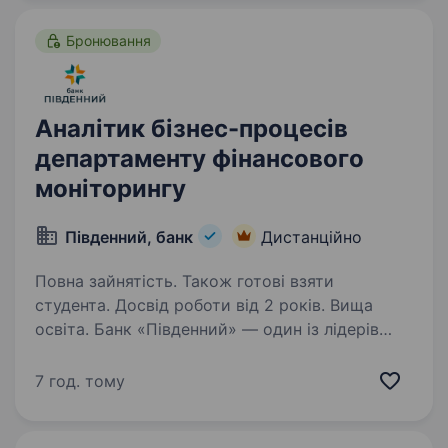
для української економіки,…
Бронювання
Аналітик бізнес-процесів
департаменту фінансового
моніторингу
Південний, банк
Дистанційно
Повна зайнятість. Також готові взяти
студента. Досвід роботи від 2 років. Вища
освіта. Банк «Південний» — один із лідерів
фінансового ринку України, який займає третє
місце у групі українських банків із приватним
7 год. тому
капіталом за розміром активів. Вже 32 роки
«Південний» є надійним фінансовим