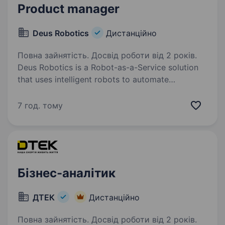
партнером…
Product manager
Deus Robotics
Дистанційно
Повна зайнятість. Досвід роботи від 2 років.
Deus Robotics is a Robot-as-a-Service solution
that uses intelligent robots to automate
warehouse operations. This solution improves
operational efficiency and addresses the
7 год. тому
challenge of staff shortage. Vision:…
Бізнес-аналітик
ДТЕК
Дистанційно
Повна зайнятість. Досвід роботи від 2 років.