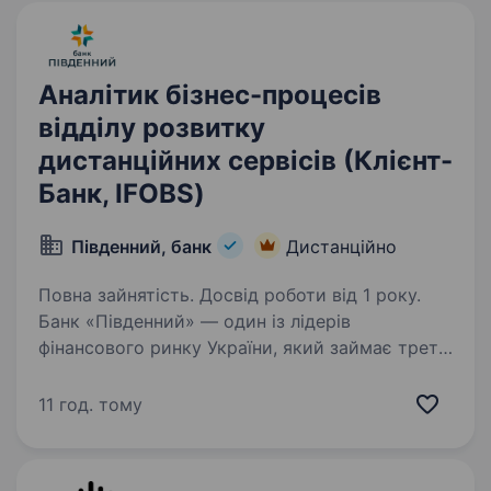
Аналітик бізнес-процесів
відділу розвитку
дистанційних сервісів (Клієнт-
Банк, IFOBS)
Південний, банк
Дистанційно
Повна зайнятість. Досвід роботи від 1 року.
Банк «Південний» — один із лідерів
фінансового ринку України, який займає третє
місце у групі українських банків із приватним
капіталом за розміром активів. Вже 30 років
11 год. тому
«Південний» є надійним фінансовим
партнером…