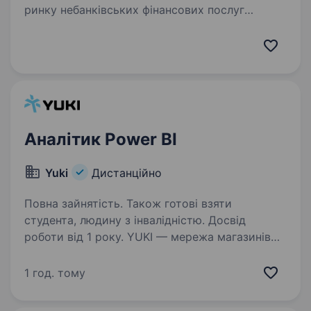
ринку небанківських фінансових послуг
в Україні та частина міжнародної фінансової
групи. З 2019 року ми успішно працюємо
на ринку, надаючи якісні та зручні фінансові…
Аналітик Power BI
Yuki
Дистанційно
Повна зайнятість. Також готові взяти
студента, людину з інвалідністю. Досвід
роботи від 1 року. YUKI — мережа магазинів
сімейного шопінгу з власним виробництвом
в Україні та Туреччині. Ми створюємо якісний
1 год. тому
та доступний одяг, взуття, іграшки та товари
для дому, працюючи без посередників і