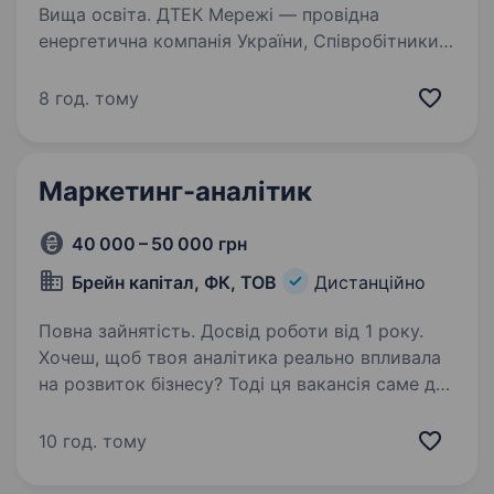
Вища освіта. ДТЕК Мережі — провідна
енергетична компанія України, Співробітники
Компанії щоденно забезпечують у домівках
українців світло та комфорт, а підприємства —
8 год. тому
можливістю працювати та розвиватися.
Ми у пошуках: Бізнес —…
Маркетинг-аналітик
40 000 – 50 000 грн
Брейн капітал, ФК, ТОВ
Дистанційно
Повна зайнятість. Досвід роботи від 1 року.
Хочеш, щоб твоя аналітика реально впливала
на розвиток бізнесу? Тоді ця вакансія саме для
тебе. ТОВ «Брейн Капітал» — сучасна
фінансова компанія, яка успішно працює
10 год. тому
на ринку мікрокредитування по всій Україні.
Нам…