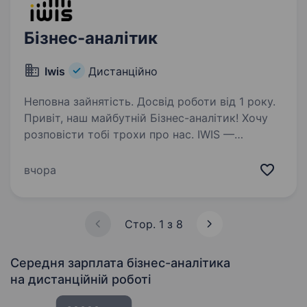
Бізнес-аналітик
Iwis
Дистанційно
Неповна зайнятість. Досвід роботи від 1 року.
Привіт, наш майбутній Бізнес-аналітик! Хочу
розповісти тобі трохи про нас. IWIS —
це молода та цілеспрямована ІТ компанія.
Наша ціль — впроваджувати нові
вчора
та вирішувати складні, нестандартні завдання
в сфері IT,…
Стор. 1 з 8
Середня зарплата бізнес-аналітика
на дистанційній роботі