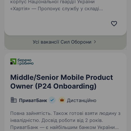
корпус Національної гвардії України
«Хартія» — Пропонує службу у складі
ефективного та сучасного військового
підрозділу з якісним навчанням, підготовкою,
та можливістю професійного зростання і
реалізації свого…
Усі вакансії Сил
Оборони
Middle/Senior Mobile Product
Owner (P24 Оnboarding)
ПриватБанк
Дистанційно
Повна зайнятість. Також готові взяти людину з
інвалідністю. Досвід роботи від 2 років.
ПриватБанк — є найбільшим банком України