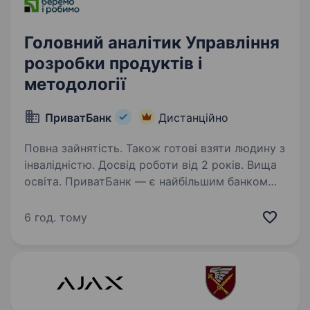
Головний аналітик Управління
розробки продуктів і
методології
ПриватБанк
Дистанційно
Повна зайнятість. Також готові взяти людину з
інвалідністю. Досвід роботи від 2 років. Вища
освіта. ПриватБанк — є найбільшим банком
України та одним з найбільш інноваційних
банків світу. Займає лідуючі позиції за всіма
6 год. тому
фінансовими показниками в галузі та складає
близько чверті всієї банківської системи
країни…