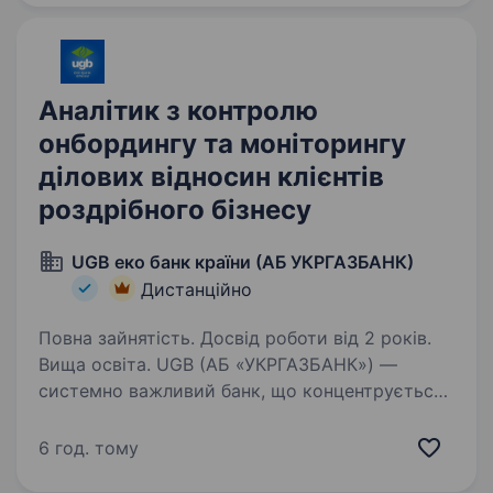
Аналітик з контролю
онбордингу та моніторингу
ділових відносин клієнтів
роздрібного бізнесу
UGB еко банк країни (АБ УКРГАЗБАНК)
Дистанційно
Повна зайнятість. Досвід роботи від 2 років.
Вища освіта. UGB (АБ «УКРГАЗБАНК») —
системно важливий банк, що концентрується
на фінансуванні сталого розвитку та входить
до п’ятірки найбільших банків країни
6 год. тому
за обсягом активів. Має стратегічне значення