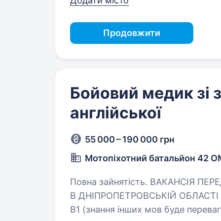
Додати місто
Продовжити
Бойовий медик зі 
англійської
55 000 – 190 000 грн
Мотопіхотний батальйон 42 
Повна зайнятість. ВАКАНСІЯ ПЕРЕДБАЧАЄ СЛУЖБУ
В ДНІПРОПЕТРОВСЬКІЙ ОБЛАСТІ Вимоги: знання англійської
B1 (знання інших мов буде перевагою) високий рівень мотивації та