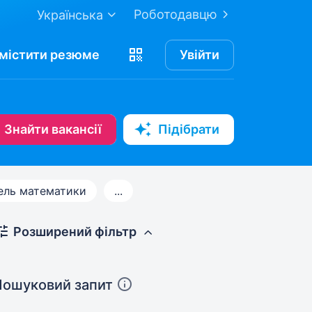
Роботодавцю
Українська
містити
резюме
Увійти
Знайти вакансії
Підібрати
ель математики
...
Розширений фільтр
Пошуковий запит