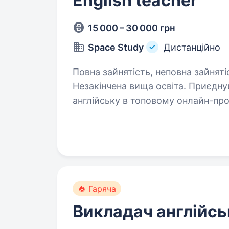
English teacher
15 000 – 30 000 грн
Space Study
Дистанційно
Повна зайнятість, неповна зайняті
Незакінчена вища освіта. Приєднуйся до команди AntiSchool — викладай
англійську в топовому онлайн-про
в передовій онлайн-школі з гнуч
та можливістю професійного рос
Гаряча
Викладач англійсь