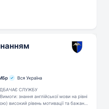
знанням
ОМБр
Вся Україна
 мови на рівні
 бажання