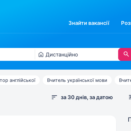
Знайти
вакансії
Роз
тор англійської
Вчитель української мови
Вчит
за 30 днів, за датою