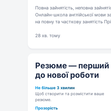
Повна зайнятість, неповна зайняті
Онлайн-школа англійської мови за
на повну та часткову занятість П
вимоги Рівень англійської мови мінімум B1+ Наявність стабільного
інтернету,…
28 хв. тому
Резюме — перший
до нової роботи
Не більше 3 хвилин
Щоб створити та розмістити ваше
резюме.
Прозорість