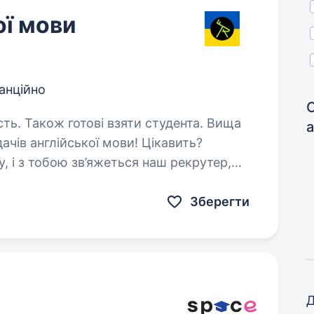
ої мови
анційно
сть. Також готові взяти студента. Вища
а
, і з тобою зв’яжеться наш рекрутер,
://forms.gle/XQM7ohVgoBF63xXi6 Ми —
Зберегти
Д