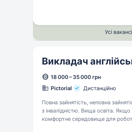
навчатися вік від 18 до 45 років …
Усі ваканс
Викладач англійсь
18 000 – 35 000 грн
Pictorial
Дистанційно
Повна зайнятість, неповна зайняті
з інвалідністю. Вища освіта. Якщо ви хочете стабільний заробіток і
комфортне середовище для роботи
Переваги роботи з Pictorial Працівники мають змогу самостійно визначати