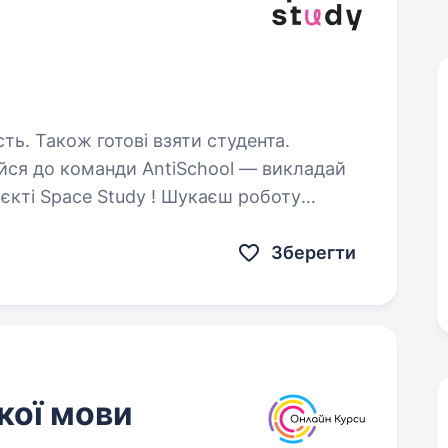
сть. Також готові взяти студента.
єкті Space Study ! Шукаєш роботу
ким графіком, дружньою командою
ту? Ми —…
Зберегти
кої мови