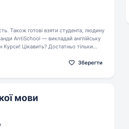
сть. Також готові взяти студента, людину
 Курси! Цікавить? Достатньо тільки
еться наш рекрутер, щоб розповісти всі
VgoBF63xXi6…
Зберегти
кої мови
о