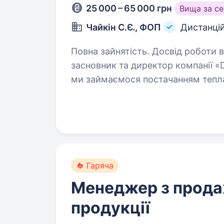
25 000 – 65 000 грн
Вища за с
Чайкін С.Є., ФОП
Дистанці
Повна зайнятість. Досвід роботи від 1 року. Привіт! Я
засновник та директор компанії «DROVA-KI
ми займаємося постачанням тепла до кожного 
і ми виправдовуємо їхню довіру 
Гаряча
Менеджер з прода
продукції