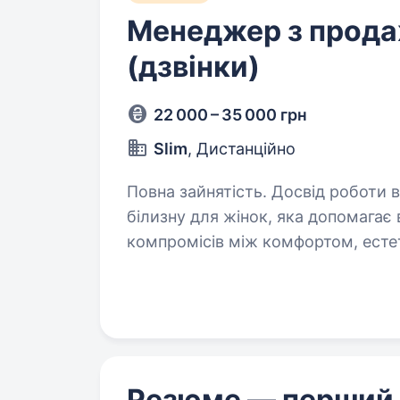
Менеджер з прода
(дзвінки)
22 000 – 35 000 грн
Slim
, Дистанційно
Повна зайнятість. Досвід роботи від 1 року. SLIM ст
білизну для жінок, яка допомагає
компромісів між комфортом, ест
клієнтка отримувала не лише ідеа
Резюме — перший