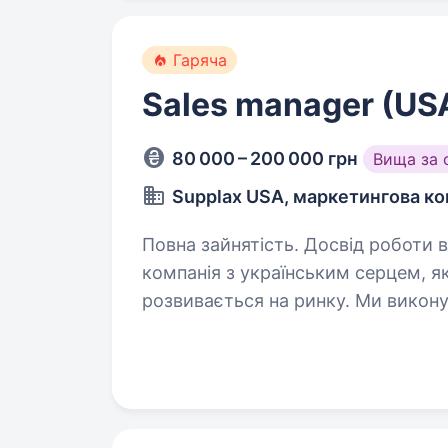
Гаряча
Sales manager (USA
80 000 – 200 000 грн
Вища за 
Supplax USA, маркетингова ко
Повна зайнятість. Досвід роботи від 1 року. Supplax — 
компанія з українським серцем, я
розвивається на ринку. Ми викону
майстрів у США, що спеціалізуют