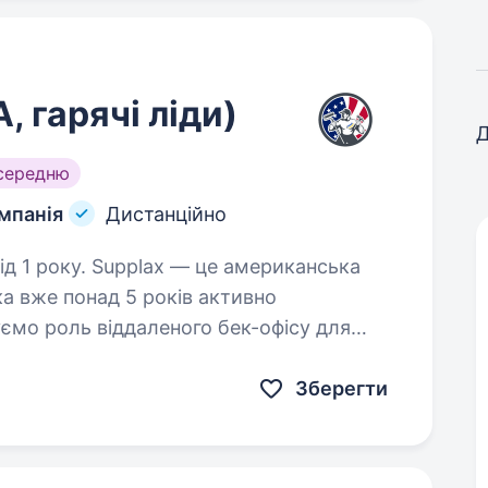
, гарячі ліди)
Д
середню
мпанія
Дистанційно
це американська
ка вже понад 5 років активно
ємо роль віддаленого бек-офісу для
ься на ремонтних роботах.…
Зберегти