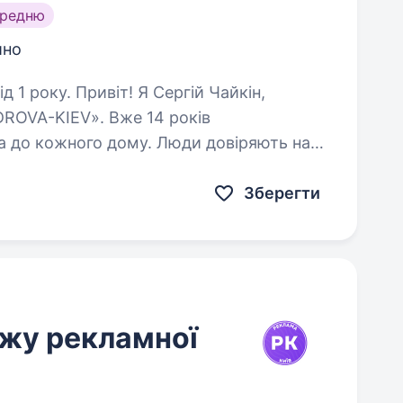
ередню
йно
 Сергій Чайкін,
EV». Вже 14 років
дому. Люди довіряють нам,
— завжди робимо так, щоб кожен…
Зберегти
жу рекламної