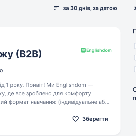
за 30 днів, за датою
жу (В2В)
о
Ми Englishdom —
ку, де все зроблено для комфорту
кий формат навчання: (індивідуальне або
ача та підтримка на кожному…
Зберегти