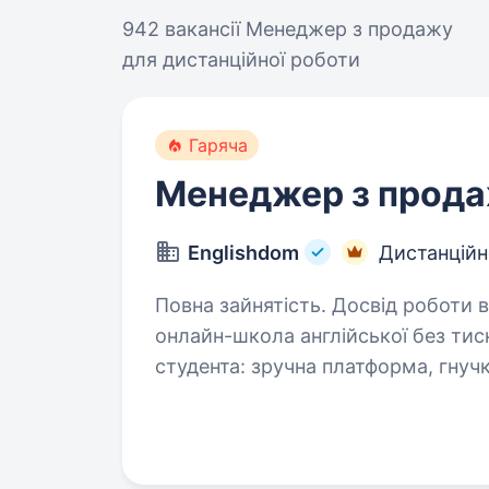
942 вакансії
Менеджер з продажу
для дистанційної роботи
Гаряча
Менеджер з прода
Englishdom
Дистанційн
Повна зайнятість. Досвід роботи від 1 року. Привіт! 
онлайн-школа англійської без тис
студента: зручна платформа, гнуч
групове), швидкий підбір виклад