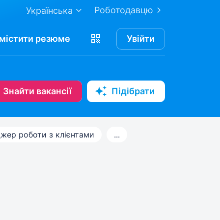
Роботодавцю
Українська
містити
резюме
Увійти
Знайти вакансії
Підібрати
жер роботи з клієнтами
...