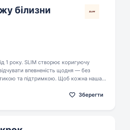
жу білизни
ворює коригуючу
 відчувати впевненість щодня — без
етикою та підтримкою. Щоб кожна наша
льний продукт, а й теплий…
Зберегти
 крок