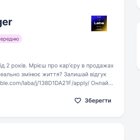
ger
середню
арʼєру в продажах
реально змінює життя? Залишай відгук
able.com/laba/j/138D1DA21F/apply/ Онлайн-
індустрій…
Зберегти