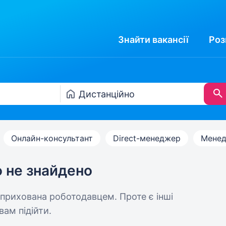
Знайти
вакансії
Роз
Онлайн-консультант
Direct-менеджер
Менед
ю не знайдено
 прихована роботодавцем. Проте є інші
вам підійти.