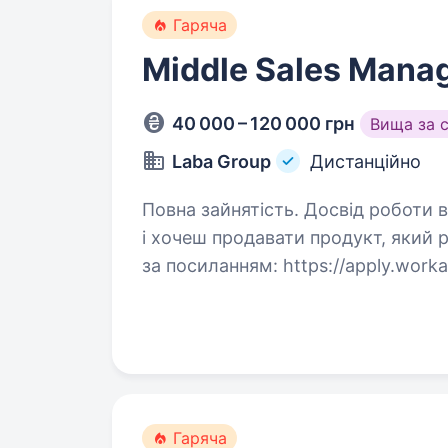
Гаряча
Middle Sales Mana
40 000 – 120 000 грн
Вища за 
Laba Group
Дистанційно
Повна зайнятість. Досвід роботи від 2 років. Мрієш про к
і хочеш продавати продукт, який 
за посиланням: https://apply.work
освіта — одна з найдинамічніших 
Гаряча