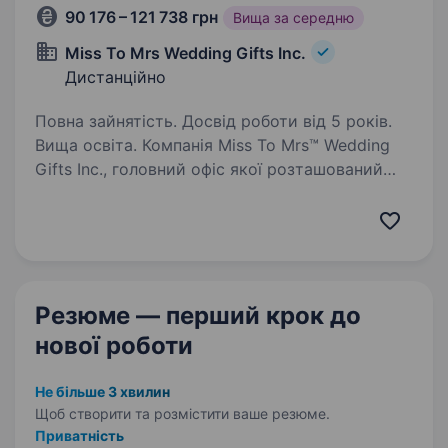
90 176 – 121 738 грн
Вища за середню
Miss To Mrs Wedding Gifts Inc.
Дистанційно
Повна зайнятість. Досвід роботи від 5 років.
Вища освіта. Компанія Miss To Mrs™ Wedding
Gifts Inc., головний офіс якої розташований
у Торонто, є брендом, що стрімко
розвивається. Наша місія — не лише дарувати
позитивні емоції та турботу майбутнім
нареченим, а й допомагати…
Резюме — перший крок
до
нової роботи
Не більше 3 хвилин
Щоб створити та розмістити ваше
резюме.
Приватність