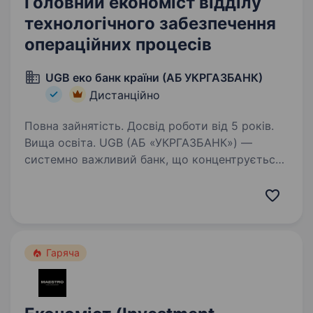
Головний економіст відділу
технологічного забезпечення
операційних процесів
UGB еко банк країни (АБ УКРГАЗБАНК)
Дистанційно
Повна зайнятість. Досвід роботи від 5 років.
Вища освіта. UGB (АБ «УКРГАЗБАНК») —
системно важливий банк, що концентрується
на фінансуванні сталого розвитку та входить
до п’ятірки найбільших банків країни
за обсягом активів. Має стратегічне значення
для української економіки,…
Гаряча