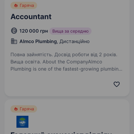
Гаряча
Accountant
120 000 грн
Вища за середню
Almco Plumbing
, Дистанційно
Повна зайнятість. Досвід роботи від 2 років.
Вища освіта. About the CompanyAlmco
Plumbing is one of the fastest-growing plumbing
companies in California, specializing in epoxy
pipe lining and trenchless sewer repair. Operating
since 2001 and under Ukrainian ownership since…
Гаряча