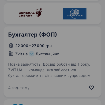
близько чверті всієї банківської системи
країни…
Бухгалтер (ФОП)
22 000 – 27 000 грн
Zvit.ua
Дистанційно
Повна зайнятість. Досвід роботи від 1 року.
ZVIT.UA — команда, яка займається
бухгалтерським та фінансовим супроводом
брендів, експертів та ФОПів по всій Україні.
Зараз шукають уважного та відповідального
4 год. тому
бухгалтера, який хоче розвиватись разом із
командою…