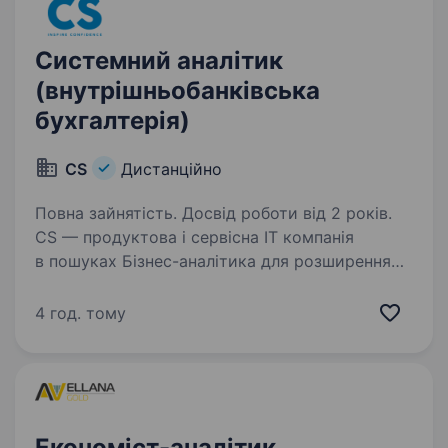
Системний аналітик
(внутрішньобанківська
бухгалтерія)
CS
Дистанційно
Повна зайнятість. Досвід роботи від 2 років.
CS — продуктова і сервісна IT компанія
в пошуках Бізнес-аналітика для розширення
можливостей нашої лінійки продуктів
автоматизації внутрішньобанківської
4 год. тому
бухгалтерії Аналітик виконує роль сполучної
ланки між бізнесом…
Економіст-аналітик