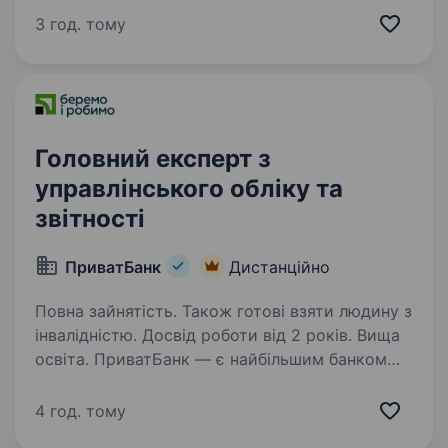
source_id=11329 Про роль
3 год. тому
та команду:RozetkaPay — фінансовий продукт
групи компаній Rozetka-EVO,…
Головний експерт з
управлінського обліку та
звітності
ПриватБанк
Дистанційно
Повна зайнятість. Також готові взяти людину з
інвалідністю. Досвід роботи від 2 років. Вища
освіта. ПриватБанк — є найбільшим банком
України та одним з найбільш інноваційних
банків світу. Займає лідуючі позиції за всіма
4 год. тому
фінансовими показниками в галузі та складає