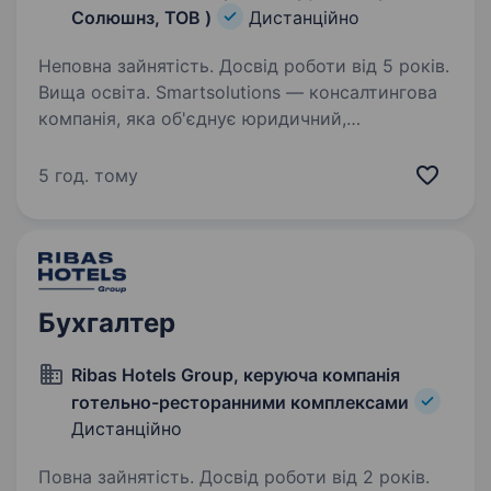
Солюшнз, ТОВ )
Дистанційно
Неповна зайнятість. Досвід роботи від 5 років.
Вища освіта. Smartsolutions — консалтингова
компанія, яка об'єднує юридичний,
адвокатський, бухгалтерський напрями.
Ми супроводжуємо український бізнес
5 год. тому
у складних правових питаннях, поєднуючи
глибоку експертизу, системний підхід…
Бухгалтер
Ribas Hotels Group, керуюча компанія
готельно-ресторанними комплексами
Дистанційно
Повна зайнятість. Досвід роботи від 2 років.