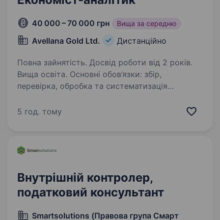
40 000 – 70 000 грн
Вища за середню
Avellana Gold Ltd.
Дистанційно
Повна зайнятість. Досвід роботи від 2 років.
Вища освіта. Основні обов’язки: збір,
перевірка, обробка та систематизація
фінансових, виробничих і операційних даних;
підготовка аналітичних таблиць, звітів,
5 год. тому
презентацій та внутрішніх матеріалів для
керівництва; участь…
Внутрішній контролер,
податковий консультант
Smartsolutions (Правова група Смарт