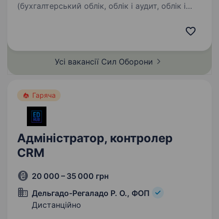
(бухгалтерський облік, облік і аудит, облік і
оподаткування, фінанси, економіка) досвід
роботи бухгалтером, економістом бажаний
вільне володіння державною мовою впевнене
користування ПК…
Усі вакансії Сил
Оборони
Гаряча
Адміністратор, контролер
CRM
20 000 – 35 000 грн
Дельгадо-Регаладо Р. О., ФОП
Дистанційно