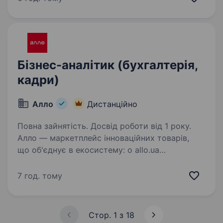
фінансовими показниками в галузі та складає
близько чверті всієї банківської системи
країни…
Бізнес-аналітик (бухгалтерія,
кадри)
Алло
Дистанційно
Повна зайнятість. Досвід роботи від 1 року.
Алло — маркетплейс інноваційних товарів,
що об'єднує в екосистему: o allo.ua
та застосунок o шоу-руми та точки видачі,
o логістичні та фінансові сервіси Вивчаємо,
7 год. тому
розуміємо та задовольняємо бажання клієнтів
і партнерів…
Стор. 1 з 18