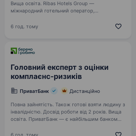
Вища освіта. Ribas Hotels Group —
міжнародний готельний оператор,
що народився в Україні. Сьогодні під нашим
управлінням — готелі в туристичних та бізнес-
6 год. тому
локаціях, а також проєкти на етапі запуску.
Ми активно розвиваємося та працюємо…
Головний експерт з оцінки
комплаєнс-ризиків
ПриватБанк
Дистанційно
Повна зайнятість. Також готові взяти людину з
інвалідністю. Досвід роботи від 2 років. Вища
освіта. ПриватБанк — є найбільшим банком
України та одним з найбільш інноваційних
банків світу. Займає лідуючі позиції за всіма
6 год. тому