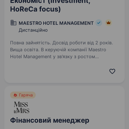
Економіст (Investment,
HoReCa focus)
MAESTRO HOTEL MANAGEMENT
Дистанційно
Повна зайнятість. Досвід роботи від 2 років.
Вища освіта. В керуючій компанії Maestro
Hotel Management у зв’язку з ростом
та розвитком з’явилася нова вакансія, яка
може стати для Вас кроком вперед
у професійній кар'єрі. Запрошуємо розглянути
можливість зайняти позицію…
Гаряча
Фінансовий менеджер