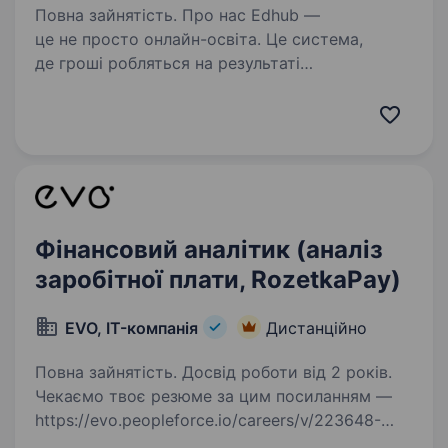
Повна зайнятість. Про нас Edhub —
це не просто онлайн-освіта. Це система,
де гроші робляться на результаті
Ми запускаємо та масштабуємо онлайн-
бізнеси вже 9 років. Працюємо у двох
напрямках: Infobiz / EdTech — онлайн-
програми,…
Фінансовий аналітик (аналіз
заробітної плати, RozetkaPay)
EVO, IT-компанія
Дистанційно
Повна зайнятість. Досвід роботи від 2 років.
Чекаємо твоє резюме за цим посиланням —
https://evo.peopleforce.io/careers/v/223648-
financial-analyst-rozetkapay-24559?