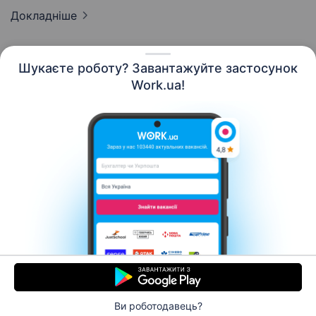
Докладніше
Шукаєте роботу? Завантажуйте застосунок
Work.ua!
Українська
Ресурси
Контакти
Про нас
Кар’єра
Новини Work.ua
Допомога
Умови використання
Роботодавцю
Ви роботодавець?