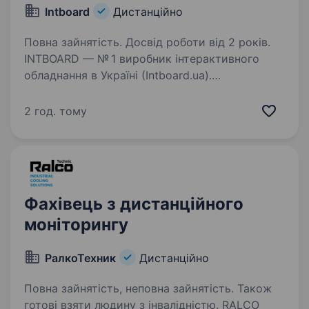
Intboard
Дистанційно
Повна зайнятість. Досвід роботи від 2 років.
INTBOARD — № 1 виробник інтерактивного
обладнання в Україні (Intboard.ua).
Ми створюємо сучасні технологічні рішення
для освіти та бізнесу, які вже
2 год. тому
використовуються в більшості шкіл України
та українських компаніях…
Фахівець з дистанційного
моніторингу
РалкоТехник
Дистанційно
Повна зайнятість, неповна зайнятість. Також
готові взяти людину з інвалідністю. RALCO