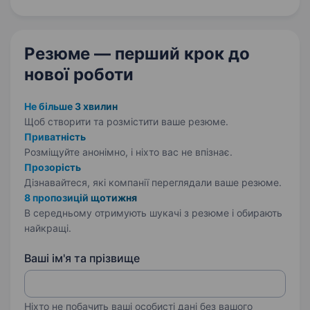
виробляємо тисячі одиниць техніки щомісяця
та експортуємо продукцію у 45+…
Резюме — перший крок
до
нової роботи
Не більше 3 хвилин
Щоб створити та розмістити ваше
резюме.
Приватність
Розміщуйте анонімно, і ніхто вас не впізнає.
Прозорість
Дізнавайтеся, які компанії переглядали ваше резюме.
8 пропозицій щотижня
В середньому отримують шукачі з резюме і обирають
найкращі.
Ваші ім'я та прізвище
Ніхто не побачить ваші особисті дані без вашого