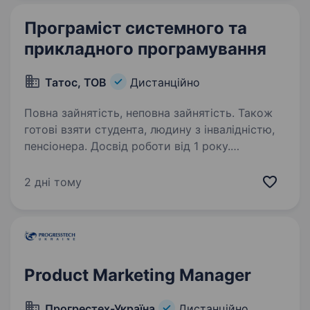
of airplane…
Програміст системного та
прикладного програмування
Татос, ТОВ
Дистанційно
Повна зайнятість, неповна зайнятість. Також
готові взяти студента, людину з інвалідністю,
пенсіонера. Досвід роботи від 1 року.
Програміст системного та прикладного
програмування. Вимоги: Якщо Ви можете
2 дні тому
працювати більше ніж по трьох з вказаних
нижче позицій, будь ласка, висилайте нам
своє резюме. Мови програмування: Assembler,
C/C++,…
Product Marketing Manager
Прогрестех-Україна
Дистанційно