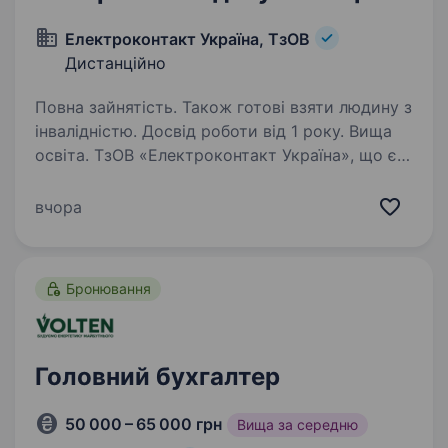
Електроконтакт Україна, ТзОВ
Дистанційно
Повна зайнятість. Також готові взяти людину з
інвалідністю. Досвід роботи від 1 року. Вища
освіта. ТзОВ «Електроконтакт Україна», що є
виробником продукції для концернів BMW,
у зв’язку із розвитком та розширенням,
вчора
оголошує конкурс про відкриття вакансії
Інженер з розробки креслент та виробничої
документацї: Вимоги:…
Бронювання
Головний бухгалтер
50 000 – 65 000 грн
Вища за середню