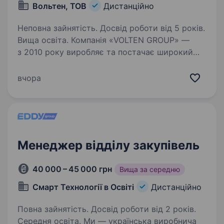
Вольтен, ТОВ
Дистанційно
Неповна зайнятість. Досвід роботи від 5 років.
Вища освіта. Компанія «VOLTEN GROUP» —
з 2010 року виробляє та постачає широкий
спектр якісного електротехнічного обладнання
для ліній електропередач та підстанцій. Ми є
вчора
експертами в галузі розподільчих пристроїв,
що дає змогу…
Менеджер відділу закупівель
40 000 – 45 000 грн
Вища за середню
Смарт Технології в Освіті
Дистанційно
Повна зайнятість. Досвід роботи від 2 років.
Середня освіта. Ми — українська виробнича