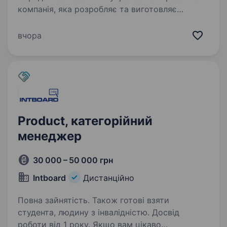
компанія, яка розробляє та виготовляє
високотехнологічне інтерактивне,
мультимедійне та електронне обладнання для
вчора
закладів освіти та державного сектору.
Шукаємо в команду системного та…
Product, категорійний
менеджер
30 000 – 50 000 грн
Intboard
Дистанційно
Повна зайнятість. Також готові взяти
студента, людину з інвалідністю. Досвід
роботи від 1 року. Якщо вам цікаво