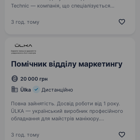
Technic — компанія, що спеціалізується
на проєктуванні, виробництві, монтажі
та сервісному обслуговуванні промислового
3 год. тому
холодильного обладнання, запрошує
до команди фахівця з дистанційного
моніторингу роботи…
Помічник відділу маркетингу
20 000 грн
Ülka
Дистанційно
Повна зайнятість. Досвід роботи від 1 року.
ÜLKA — український виробник професійного
обладнання для майстрів манікюру.
Ми задаємо тренд на здоров’я
та усвідомленість у б’юті-індустрії,
3 год. тому