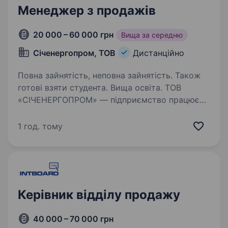
Менеджер з продажів
20 000 – 60 000 грн
Вища за середню
Січенергопром, ТОВ
Дистанційно
Повна зайнятість, неповна зайнятість. Також
готові взяти студента. Вища освіта. ТОВ
«СІЧЕНЕРГОПРОМ» — підприємство працює
в галузі електропостачання та автоматизації
промислових підприємств. Послуги компанії
1 год. тому
включають в себе реалізацію проектів «під
ключ», це проектування, виробництво
обладнання,…
Керівник відділу продажу
40 000 – 70 000 грн