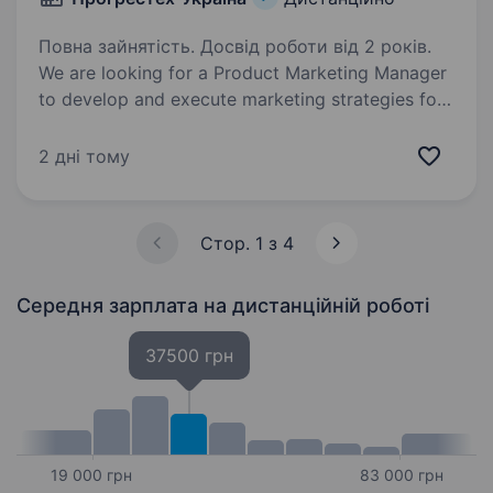
Повна зайнятість. Досвід роботи від 2 років.
We are looking for a Product Marketing Manager
to develop and execute marketing strategies for
our mobile products, drive user acquisition, and
support product growth. Requirements: 2+ years
2 дні тому
of experience as a Product…
Стор. 1 з 4
Середня зарплата
на дистанційній роботі
37500 грн
19 000 грн
83 000 грн