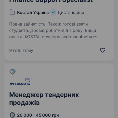
Костал Україна
Дистанційно
Повна зайнятість. Також готові взяти
студента. Досвід роботи від 1 року. Вища
освіта. KOSTAL develops and manufactures
technologically advanced electronic, mechatronic
modules and connector systems for automotive
9 год. тому
industry. The Group has 47 locations world-wide
in 22 countries on four continents with…
Менеджер тендерних
продажів
20 000 – 45 000 грн