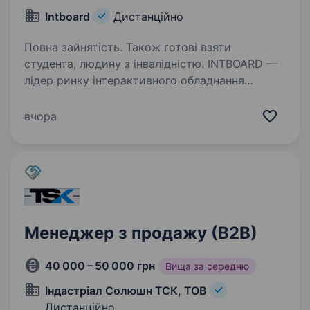
Intboard
Дистанційно
Повна зайнятість. Також готові взяти
студента, людину з інвалідністю. INTBOARD —
лідер ринку інтерактивного обладнання
в Україні (Intboard.ua) Ми не просто
створюємо технологічні продукти, ми задаємо
вчора
тренди! Наші рішення вже діджиталізують
більшість українських шкіл
та трансформують…
Менеджер з продажу (В2В)
40 000 – 50 000 грн
Вища за середню
Індастріал Солюшн ТСК, ТОВ
Дистанційно