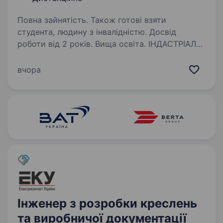
Повна зайнятість. Також готові взяти
студента, людину з інвалідністю. Досвід
роботи від 2 років. Вища освіта. ІНДАСТРІАЛ
СОЛЮШН «ТСК» понад 17 років є надійним
постачальником промислового обладнання
вчора
для підприємств різних галузей.
Ми спеціалізуємось на продажу, запуску
та сервісному обслуговуванні компресорної
техніки,…
Інженер з розробки креслень
та виробничої документації