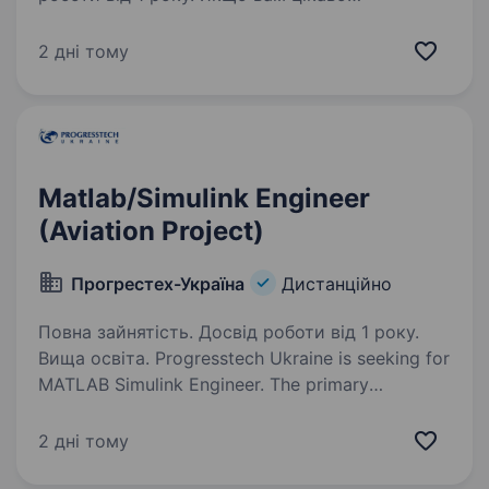
створювати продукти, які мають реальний
вплив, — давайте знайомитися Ми створюємо
2 дні тому
продукти, якими щодня користуються тисячі
людей. Розвиваємо два власні бренди —
INTBOARD та NEOR — і будуємо екосистему…
Matlab/Simulink Engineer
(Aviation Project)
Прогрестех-Україна
Дистанційно
Повна зайнятість. Досвід роботи від 1 року.
Вища освіта. Progresstech Ukraine is seeking for
MATLAB Simulink Engineer. The primary
responsibility in this role will be addressing
development of airplane systems as well
2 дні тому
as creative generation of computer models