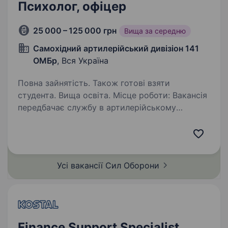
Психолог, офіцер
25 000 – 125 000 грн
Вища за середню
Самохідний артилерійський дивізіон 141
ОМБр
, Вся Україна
Повна зайнятість. Також готові взяти
студента. Вища освіта. Місце роботи: Вакансія
передбачає службу в артилерійському
підрозділі бригади. Шукаємо кандидатів, які
мають досвід, а також без досвіду роботи
з артилерійськими системами на посаду
психолога в САМОХІДНИЙ АРТИЛЕРІЙСЬКИЙ…
Усі вакансії Сил
Оборони
Finance Support Specialist