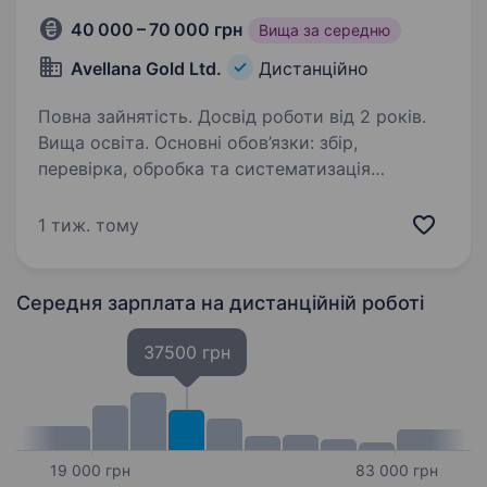
40 000 – 70 000 грн
Вища за середню
Avellana Gold Ltd.
Дистанційно
Повна зайнятість. Досвід роботи від 2 років.
Вища освіта. Основні обов’язки: збір,
перевірка, обробка та систематизація
фінансових, виробничих і операційних даних;
підготовка аналітичних таблиць, звітів,
1 тиж. тому
презентацій та внутрішніх матеріалів для
керівництва; участь…
Середня зарплата
на дистанційній роботі
37500 грн
19 000 грн
83 000 грн