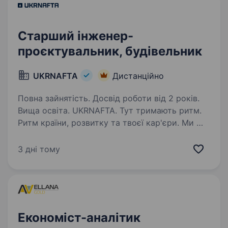
Старший інженер-
проєктувальник, будівельник
UKRNAFTA
Дистанційно
Повна зайнятість. Досвід роботи від 2 років.
Вища освіта. UKRNAFTA. Тут тримають ритм.
Ритм країни, розвитку та твоєї кар'єри. Ми —
найбільша нафтовидобувна компанія України.
Сьогодні це 2 000+ свердловин, майже 700
3 дні тому
сучасних автозаправних комплексів
та команда з 20 000+…
Економіст-аналітик