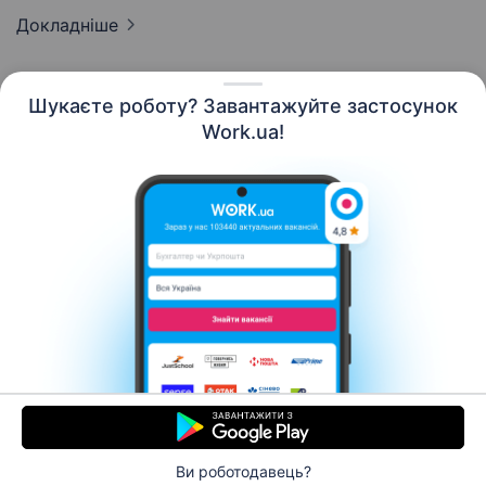
Докладніше
Шукаєте роботу? Завантажуйте застосунок
Work.ua!
Українська
Ресурси
Контакти
Про нас
Кар’єра
Новини Work.ua
Допомога
Умови використання
Роботодавцю
Ви роботодавець?