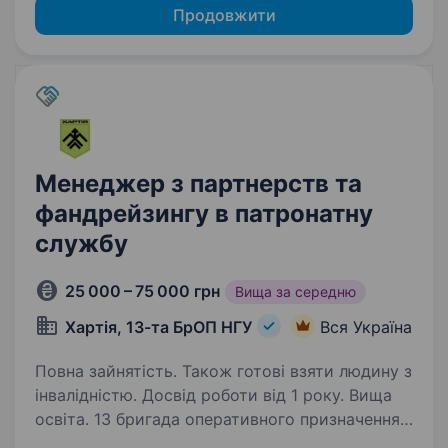
Продовжити
Менеджер з партнерств та
фандрейзингу в патронатну
службу
25 000 – 75 000 грн
Вища за середню
Хартія, 13-та БрОП НГУ
Вся Україна
Повна зайнятість. Також готові взяти людину з
інвалідністю. Досвід роботи від 1 року. Вища
освіта. 13 бригада оперативного призначення
НГУ «Хартія» пропонує службу у складі