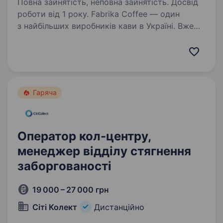
Повна зайнятість, неповна зайнятість. Досвід
роботи від 1 року. Fabrika Coffee — один
з найбільших виробників кави в Україні. Вже
понад 10 років удосконалюємо смак кави і
щодня розвиваємося, підвищуючи свою
експертність. Наша мета — довести,
що українська кава це якість, ​​професійність…
Гаряча
Оператор кол-центру,
менеджер відділу стягнення
заборгованості
19 000 – 27 000 грн
Сіті Колект
Дистанційно