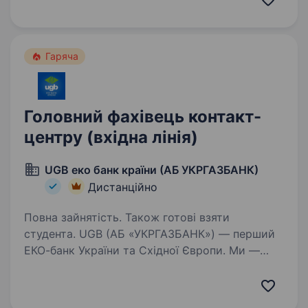
власної методології запуску й масштабування
товарного…
Гаряча
Головний фахівець контакт-
центру (вхідна лінія)
UGB еко банк країни (АБ УКРГАЗБАНК)
Дистанційно
Повна зайнятість. Також готові взяти
студента. UGB (АБ «УКРГАЗБАНК») — перший
ЕКО-банк України та Східної Європи. Ми —
лідер «зеленого» фінансування в Україні, і є
системно важливим банком, що входить до
п’ятірки найбільших банків країни за обсягом