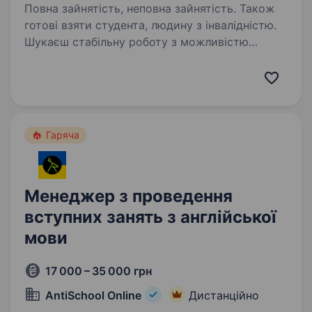
Повна зайнятість, неповна зайнятість. Також
готові взяти студента, людину з інвалідністю.
Шукаєш стабільну роботу з можливістю
працювати з дому? Приєднуйся до нашої
команди! Навчання з нуля, стабільний дохід
уже під час стажування та реальні можливості
кар'єрного росту. Наша компанія співпрацює
з найбільшими…
Гаряча
Менеджер з проведення
вступних занять з англійської
мови
17 000 – 35 000 грн
AntiSchool Online
Дистанційно