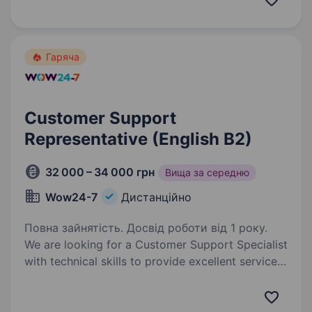
а будувати кар'єру на грошовому, гарячому
ринку, де попит…
Гаряча
Customer Support
Representative (English B2)
32 000 – 34 000 грн
Вища за середню
Wow24-7
Дистанційно
Повна зайнятість. Досвід роботи від 1 року.
We are looking for a Customer Support Specialist
with technical skills to provide excellent service
within our project. The project involves providing
continuous support for three platforms: Help
desk system A tool…