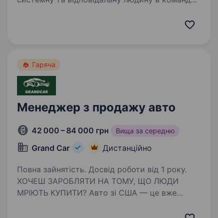
e-commerce, яка допомагатиме з щоденними
операційними задачами на маркетплейсах
(основний фокус — Walmart). Це роль для
людини, яка любить чіткі процеси,…
Гаряча
Менеджер з продажу авто
42 000 – 84 000 грн
Вища за середню
Grand Car
Дистанційно
Повна зайнятість. Досвід роботи від 1 року.
ХОЧЕШ ЗАРОБЛЯТИ НА ТОМУ, ЩО ЛЮДИ
МРІЮТЬ КУПИТИ? Авто зі США — це вже
не тренд, а вигідна реальність. І ми шукаємо
тебе — того, хто хоче не просто продавати,