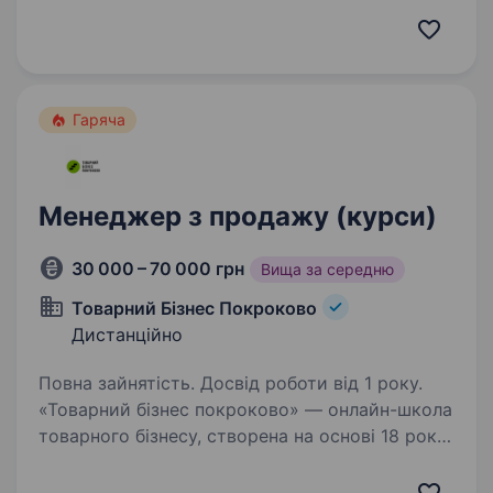
of their country of residence. Today, Bookimed is:
…
Гаряча
Менеджер з продажу (курси)
30 000 – 70 000 грн
Вища за середню
Товарний Бізнес Покроково
Дистанційно
Повна зайнятість. Досвід роботи від 1 року.
«Товарний бізнес покроково» — онлайн-школа
товарного бізнесу, створена на основі 18 років
практичного досвіду Джамала Гео —
підприємця, засновника школи та автора