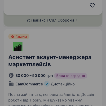
ефективного та сучасного військового
підрозділу з якісним навчанням, підготовкою
та можливістю професійного зростання і
Усі вакансії Сил
Оборони
реалізації свого…
Гаряча
Асистент акаунт-менеджера
маркетплейсів
30 000 – 50 000 грн
Вища за середню
EamCommerce
Дистанційно
Повна зайнятість, неповна зайнятість. Досвід
роботи від 1 року. Ми шукаємо уважну,
системну та відповідальну людину в команду