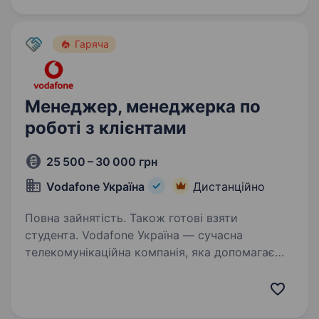
віддаленого бек-офісу для майстрів у США,
що спеціалізуються на ремонтних роботах.…
Гаряча
Менеджер, менеджерка по
роботі з клієнтами
25 500 – 30 000 грн
Vodafone Україна
Дистанційно
Повна зайнятість. Також готові взяти
студента. Vodafone Україна — сучасна
телекомунікаційна компанія, яка допомагає
мільйонам людей залишатися на зв’язку
щодня. Якщо тобі подобається спілкування
з людьми, ти хочеш розвиватися, працювати