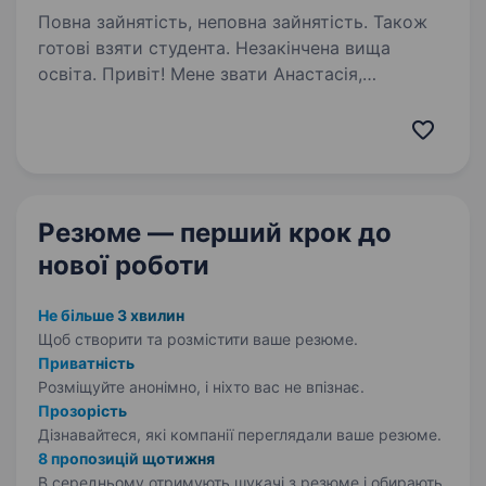
Повна зайнятість, неповна зайнятість. Також
готові взяти студента. Незакінчена вища
освіта. Привіт! Мене звати Анастасія,
я рекрутер однієї з найбільш популярних шкіл
англійської мови AntiSchool. Ми набираємо
оберти, тому шукаємо амбіційних
та енергійних Менеджерів вступних занять
з англійської мови. Заповнюй…
Резюме — перший крок
до
нової роботи
Не більше 3 хвилин
Щоб створити та розмістити ваше
резюме.
Приватність
Розміщуйте анонімно, і ніхто вас не впізнає.
Прозорість
Дізнавайтеся, які компанії переглядали ваше резюме.
8 пропозицій щотижня
В середньому отримують шукачі з резюме і обирають