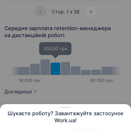
на ремонтних роботах.…
Стор. 1 з 38
Середня зарплата retention-менеджера
на дистанційній роботі
35000 грн
18 000 грн
60 000 грн
Докладніше
Шукаєте роботу? Завантажуйте застосунок
Work.ua!
Українська