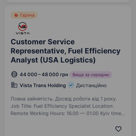
активів.…
Гаряча
Customer Service
Representative, Fuel Efficiency
Analyst (USA Logistics)
44 000 – 48 000 грн
Вища за середню
Vista Trans Holding
Дистанційно
Повна зайнятість. Досвід роботи від 1 року.
Job Title: Fuel Efficiency Specialist Location:
Remote Working Hours: 16.00 — 01.00 Kyiv time,
Mon-Fri We offer: Starting NET monthly salary
from $1000. Career growth within a US company,
annual salary reviews…