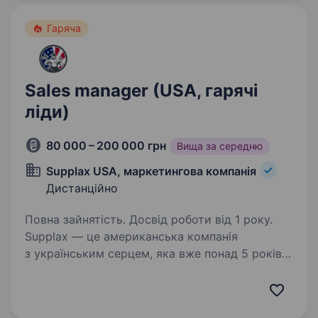
віддалено та будувати…
Гаряча
Sales manager (USA, гарячі
ліди)
80 000 – 200 000 грн
Вища за середню
Supplax USA, маркетингова компанія
Дистанційно
Повна зайнятість. Досвід роботи від 1 року.
Supplax — це американська компанія
з українським серцем, яка вже понад 5 років
активно розвивається на ринку.
Ми виконуємо роль віддаленого бек-офісу для
майстрів у США, що спеціалізуються