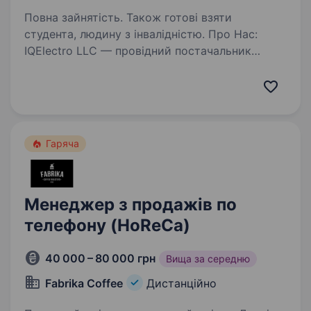
Повна зайнятість. Також готові взяти
студента, людину з інвалідністю. Про Нас:
IQElectro LLC — провідний постачальник
компонентів для промислової автоматизації.
Ми пропонуємо широкий асортимент
продукції, включаючи промислові
автоматизовані системи управління,
електричні дроти, кабелі…
Гаряча
Менеджер з продажів по
телефону (HoReCa)
40 000 – 80 000 грн
Вища за середню
Fabrika Coffee
Дистанційно