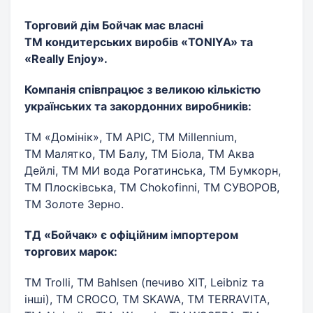
Торговий дім Бойчак має власні
ТМ кондитерських виробів «TONIYA» та
«Really Enjoy»
.
Компанія співпрацює з великою кількістю
українських та закордонних виробників:
ТМ «Домінік», ТМ АРІС, ТМ Millennium,
ТМ Малятко, ТМ Балу, ТМ Біола, ТМ Аква
Дейлі, ТМ МИ вода Рогатинська, ТМ Бумкорн,
ТМ Плосківська, ТМ Chokofinni, ТМ СУВОРОВ,
ТМ Золоте Зерно.
ТД «Бойчак» є офіційним
і
мпортером
торгових марок:
ТМ Trolli, ТМ Bahlsen (печиво ХІТ, Leibniz та
інші), ТМ CROCO, ТМ SKAWA, ТМ TERRAVITA,