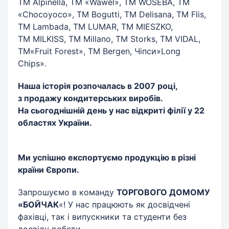
ТМ Alpinella, ТМ «Wawel», ТМ WOSEBA, ТМ
«Chocoyoco», ТМ Bogutti, ТМ Delisana, ТМ Flis,
ТМ Lambada, ТМ LUMAR, ТМ MIESZKO,
ТМ MILKISS, ТМ Millano, ТМ Storks, ТМ VIDAL,
ТМ«Fruit Forest», ТМ Bergen, Чіпси»Long
Chips».
Наша історія розпочалась в 2007 році,
з продажу кондитерських виробів.
На сьогоднішній день у нас відкриті філії у 22
областях України.
Ми успішно експортуємо продукцію в різні
країни Європи.
Запрошуємо в команду
ТОРГОВОГО ДОМОМУ
«БОЙЧАК
«! У нас працюють як досвідчені
фахівці, так і випускники та студенти без