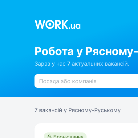
Робота у Рясному
Зараз у нас
7
актуальних вакансій.
7 вакансій
у Рясному-Руському
Бронювання