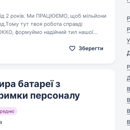
ЄМО, щоб мільйони
Р
ед.Тому тут твоя робота справді
Р
ОККО, формуймо надійний тил нашої
РАТОРА! Приєднуйся, бо ми:…
У
Зберегти
Р
Д
ра батареї з
В
тримки персоналу
В
В
ередню
а
В