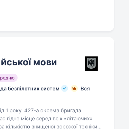
ійської мови
ередню
ада безпілотних систем
Вся
окрема бригада
є гідне місце серед всіх «літаючих»
за кількістю знищеної ворожої техніки