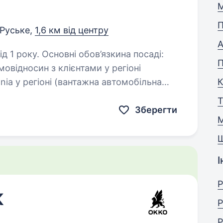
a
М
П
Руське,
1,6 км від центру
А
в’язкина посаді:
овідносин з клієнтами у регіоні
nia у регіоні (вантажна автомобільна
 додаткові послуги…
Т
Зберегти
М
І
Р
К
Р
Р