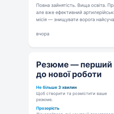
Повна зайнятість. Вища освіта. Привіт! Ми — САДн 141 ОМБр, молодий,
але вже ефективний артилерійськ
місія — знищувати ворога найсу
одного та цінуючи кожне життя. 
вчора
Резюме — перший
до нової роботи
Не більше 3 хвилин
Щоб створити та розмістити ваше
резюме.
Прозорість