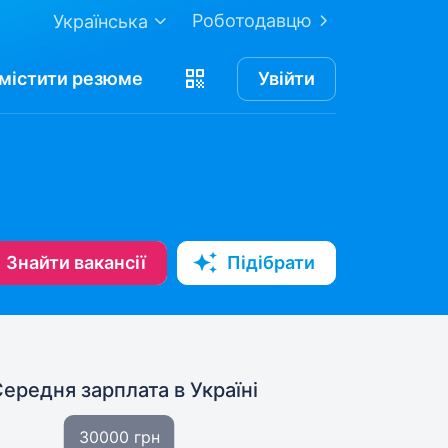
Роботодавцю
Українська
містити
резюме
Увійти
Знайти вакансії
Підібрати
Середня зарплата
в Україні
30000 грн