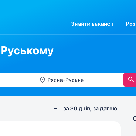
Знайти
вакансії
Роз
-Руському
за 30 днів, за датою