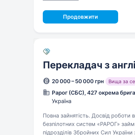
Продовжити
Перекладач з англ
20 000 – 50 000 грн
Вища за с
Рарог (СБС), 427 окрема бриг
Україна
Повна зайнятість. Досвід роботи від 1 року. 427-а 
безпілотних систем «РАРОГ» займа
підрозділів Збройних Сил України 