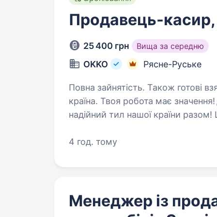
Продавець-касир,
25 400 грн
Вища за середню
OKKO
Рясне-Руське
Повна зайнятість. Також готові взяти студента. 
країна. Твоя робота має значенн
надійний тил нашої країни разом! ШукаємоПРОДАВЦЯ-КАСИРА (оператора
АЗК)! https://youtu.be/X360
4 год. тому
Менеджер із прод