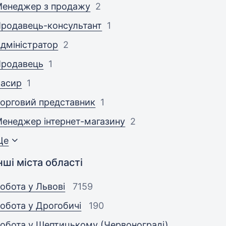
енеджер з продажу
2
родавець-консультант
1
дміністратор
2
Продавець
1
Касир
1
орговий представник
1
енеджер інтернет-магазину
2
Ще
нші міста області
обота у Львові
7159
обота у Дрогобичі
190
обота у Шептицькому (Червонограді)