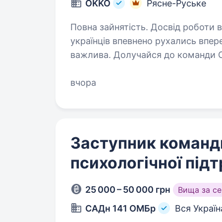
OKKO
Рясне-Руське
Повна зайнятість. Досвід роботи від 2 років. Ми ПРАЦЮ
українців впевнено рухались впер
важлива. Долучайся до команди 
країни разом! Шукаємо АДМІНІСТ
вчора
Заступник команди
психологічної під
25 000 – 50 000 грн
Вища за с
САДн 141 ОМБр
Вся Україн