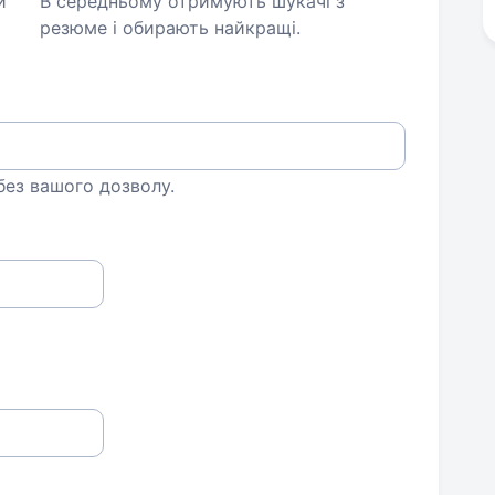
и
В середньому отримують шукачі з
резюме і обирають найкращі.
 без вашого дозволу.