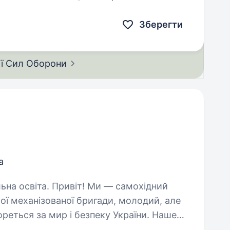
да розвивається та створює…
Зберегти
ії Сил
Оборони
а
! Ми — самохідний
ої механізованої бригади, молодий, але
ореться за мир і безпеку України. Наше
их людей і країну,…