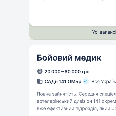
та живої сили противника. Брига
Усі ваканс
Бойовий медик
20 000 – 60 000 грн
САДн 141 ОМБр
Вся Україн
Повна зайнятість. Середня спеціальна освіта. Привіт
артелерійський дивізіон 141 окрем
вже ефективний підрозділ, який б
головне завдання — захищати наш