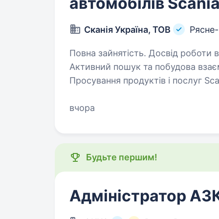
автомобілів Scani
Сканія Україна, ТОВ
Рясне-
Повна зайнятість. Досвід роботи від 1 року. Основні обо
Активний пошук та побудова взаєм
Просування продуктів і послуг Sca
техніка, сервісне обслуговування,
вчора
Будьте першим!
Адміністратор АЗ