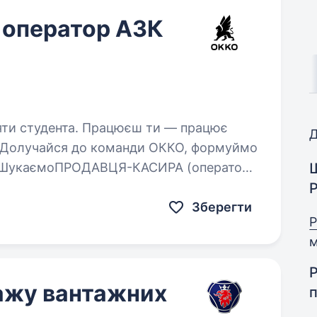
 оператор АЗК
Працюєш ти — працює
Д
я! Долучайся до команди ОККО, формуймо
OdSzPVM?si=8TDHyFMIhZYvWk-O…
Зберегти
Р
м
ажу вантажних