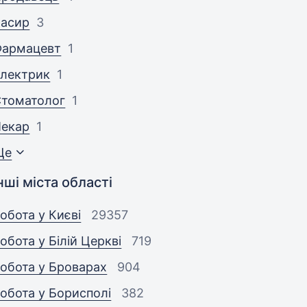
Касир
3
Фармацевт
1
лектрик
1
томатолог
1
Пекар
1
Ще
нші міста області
обота у Києві
29357
обота у Білій Церкві
719
обота у Броварах
904
обота у Борисполі
382