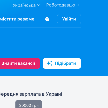
Роботодавцю
Українська
містити
резюме
Увійти
Знайти вакансії
Підібрати
Середня зарплата
в Україні
30000 грн