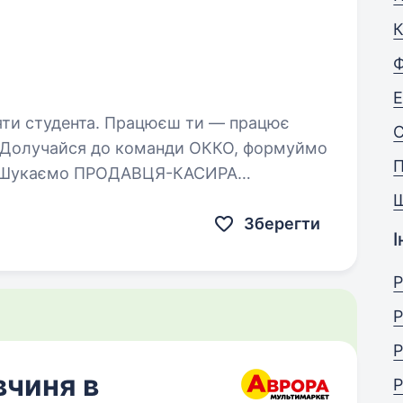
Е
Працюєш ти — працює
С
я! Долучайся до команди ОККО, формуймо
(оператора АЗК)! Приєднуйся, бо ми: офіційно і швидко приймаємо…
Зберегти
І
Р
Р
Р
вчиня в
Р