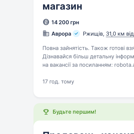
магазин
14 200 грн
Аврора
Ржищів,
31,0 км ві
Повна зайнятість. Також готові вз
Дізнавайся більш детальну інформ
на вакансії за посиланням: robota.avrora.ua
https://telegram.me/Avrora_HC_bot Запрошуємо в команду продавця (-
17 год. тому
чиню) Нам буде класно працюва
Будьте першим!