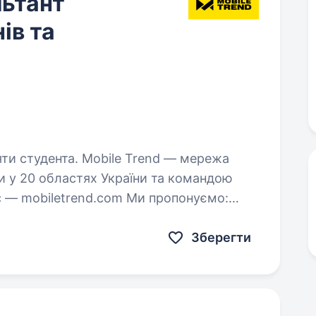
ьтант
ів та
bile Trend — мережа
ми у 20 областях України та командою
etrend.com Ми пропонуємо:
Оплачуване навчання — 400 грн/день Компанія додатково…
Зберегти