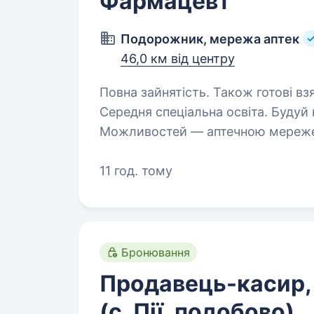
Фармацевт
Подорожник, мережа аптек
46,0 км від центру
Повна зайнятість. Також готові вз
Середня спеціальна освіта. Будуй кар'єру в фармації разом з Лідером
Можливостей — аптечною мереже
«Подорожник» — це найбільша мер
2000 аптек і тисячі професіоналів
11 год. тому
Бронювання
Продавець-касир,
(с. Пії, подобово)