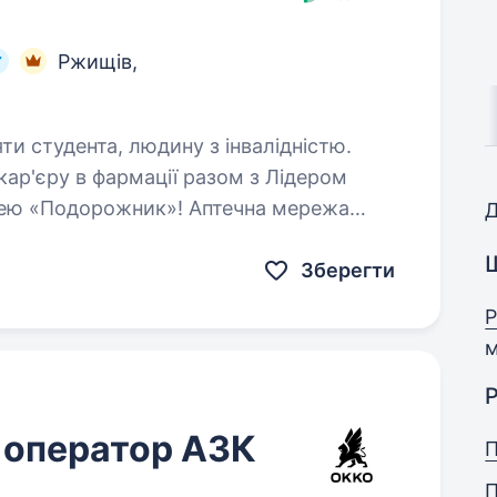
Ржищів,
яти студента, людину з інвалідністю.
ю «Подорожник»! Аптечна мережа
Д
ежа аптек в Україні, що об'єднує понад
, які щодня…
Зберегти
Р
м
 оператор АЗК
П