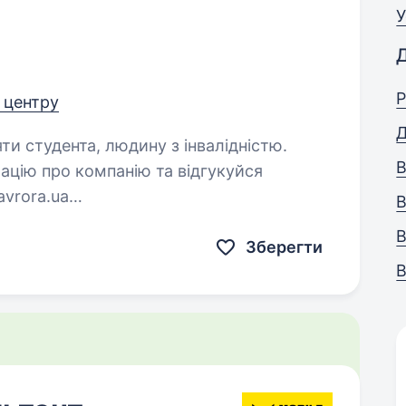
У
Р
д центру
Д
яти студента, людину з інвалідністю.
В
ацію про компанію та відгукуйся
В
В
ти…
Зберегти
В