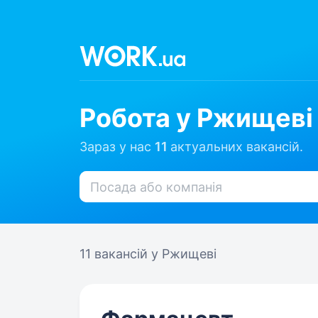
Робота у Ржищеві
Зараз у нас
11
актуальних вакансій.
11 вакансій
у Ржищеві