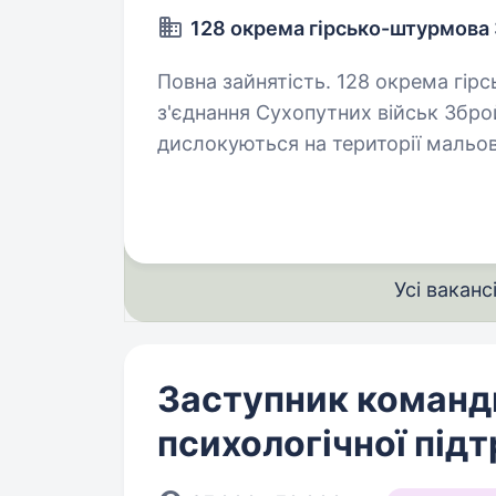
128 окрема гірсько-штурмова
Повна зайнятість. 128 окрема гірсько-штурмова Закарпатська бригада —
з'єднання Сухопутних військ Збро
дислокуються на території мальов
гірсько-штурмова Закарпатська…
Усі ваканс
Заступник команди
психологічної під