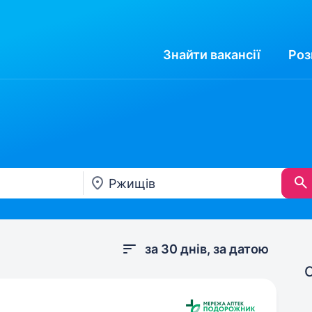
Знайти
вакансії
Роз
за 30 днів, за датою