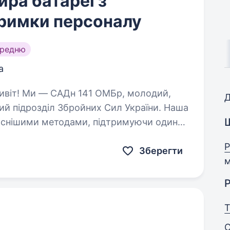
ра батареї з
тримки персоналу
ередню
а
Д
ий підрозділ Збройних Сил України. Наша
Ш
часнішими методами, підтримуючи один
Ми прагнемо…
Р
Зберегти
м
Р
Т
С