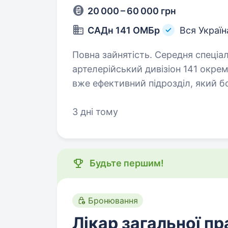
20 000 – 60 000 грн
САДн 141 ОМБр
Вся Україн
Повна зайнятість. Середня спеціальна освіта. Привіт
артелерійський дивізіон 141 окрем
вже ефективний підрозділ, який б
головне завдання — захищати наш
3 дні тому
Будьте першим!
Бронювання
Лікар загальної пр