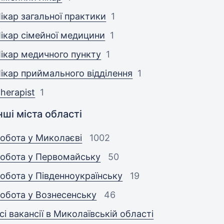
ікар загальної практики
1
ікар сімейної медицини
1
ікар медичного пункту
1
ікар приймального відділення
1
herapist
1
нші міста області
обота у Миколаєві
1002
обота у Первомайську
50
обота у Південноукраїнську
19
обота у Вознесенську
46
сі вакансії в Миколаївській області