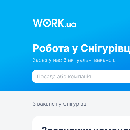
Робота у Снігурівц
Зараз у нас
3
актуальні вакансії.
3 вакансії
у Снігурівці