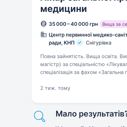
медицини
35 000 – 40 000 грн
Вища за с
Центр первинної медико-саніт
ради, КНП
Снігурівка
Повна зайнятість. Вища освіта. Вимоги: повна вища освіта (спеціаліст,
магістр) за спеціальністю «Лікува
спеціалізація за фахом «Загальна
(
2 тиж. тому
Мало результатів