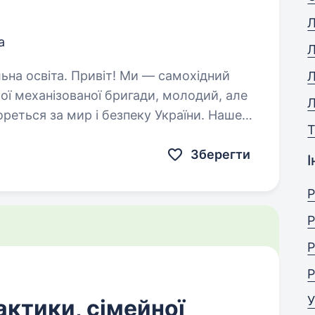
Л
а
Л
! Ми — самохідний
Л
ої механізованої бригади, молодий, але
Л
ореться за мир і безпеку України. Наше
T
их людей і країну,…
Зберегти
І
Р
Р
Р
Р
У
актики, сімейної