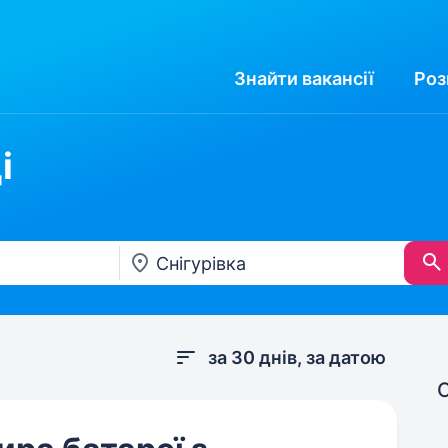
Знайти
вакансії
Роз
і
за 30 днів, за датою