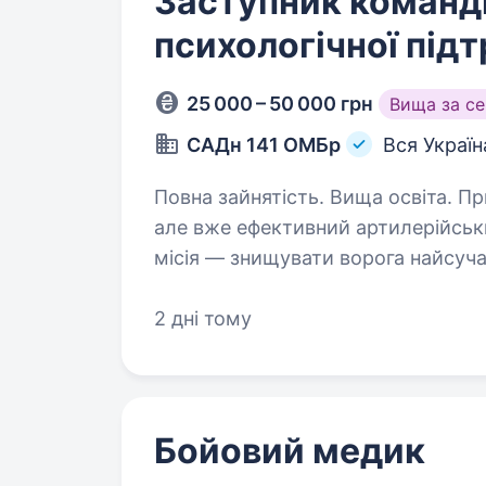
Заступник команди
психологічної під
25 000 – 50 000 грн
Вища за с
САДн 141 ОМБр
Вся Україн
Повна зайнятість. Вища освіта. Привіт! Ми — САДн 141 ОМБр, молодий,
але вже ефективний артилерійськ
місія — знищувати ворога найсу
одного та цінуючи кожне життя. 
2 дні тому
Бойовий медик