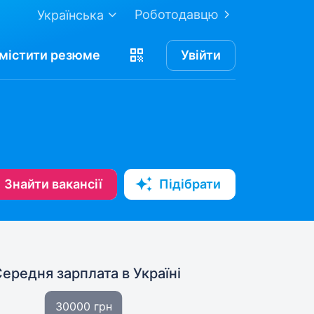
Роботодавцю
Українська
містити
резюме
Увійти
Знайти вакансії
Підібрати
Середня зарплата
в Україні
30000 грн