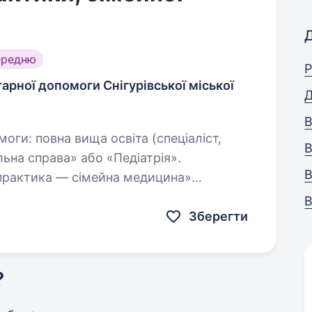
ередню
Р
арної допомоги Снігурівської міської
Д
В
В
льна справа» або «Педіатрія».
В
 практика — сімейна медицина»
інтернатура, курси спеціалізації). наявність…
В
Зберегти
?