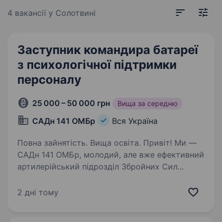
4 вакансії
у Солотвині
Заступник командира батареї
з психологічної підтримки
персоналу
25 000 – 50 000 грн
Вища за середню
САДн 141 ОМБр
Вся Україна
Повна зайнятість. Вища освіта. Привіт! Ми —
САДн 141 ОМБр, молодий, але вже ефективний
артилерійський підрозділ Збройних Сил
України. Наша місія — знищувати ворога
найсучаснішими методами, підтримуючи один
2 дні тому
одного та цінуючи кожне життя.
Ми прагнемо…