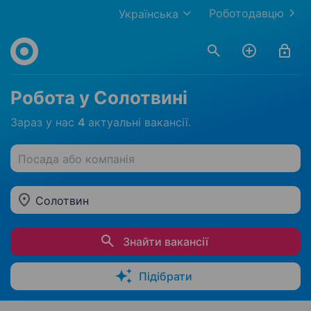
Роботодавцю
Українська
Робота у Солотвині
Зараз у нас
4
актуальні вакансії.
Посада або компанія
Солотвин
Знайти вакансії
Підібрати