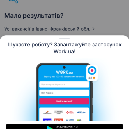
Мало результатів?
Усі вакансії
в Івано-Франківській обл.
Шукаєте роботу? Завантажуйте застосунок
Work.ua!
Українська
Ресурси
Контакти
Про нас
Кар’єра
Новини Work.ua
Допомога
Умови використання