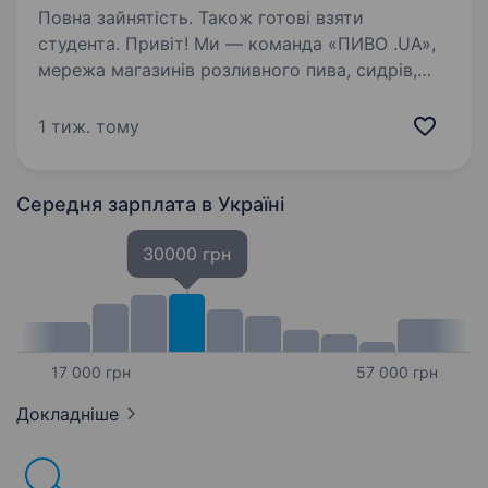
Повна зайнятість. Також готові взяти
студента. Привіт! Ми — команда «ПИВО .UA»,
мережа магазинів розливного пива, сидрів,
вина та супутніх товарів. Якщо ти шукаєш
роботу з дружньою атмосферою, хочеш
1 тиж. тому
розвиватися та спілкуватися з цікавими
людьми — ця вакансія…
Середня зарплата
в Україні
30000 грн
17 000 грн
57 000 грн
Докладніше