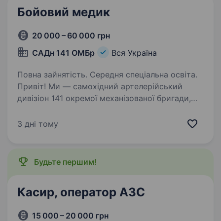
Бойовий медик
20 000 – 60 000 грн
САДн 141 ОМБр
Вся Україна
Повна зайнятість. Середня спеціальна освіта.
Привіт! Ми — самохідний артелерійський
дивізіон 141 окремої механізованої бригади,
молодий, але вже ефективний підрозділ, який
бореться за мир і безпеку України. Наше
3 дні тому
головне завдання — захищати наших людей і
країну,…
Будьте першим!
Касир, оператор АЗС
15 000 – 20 000 грн