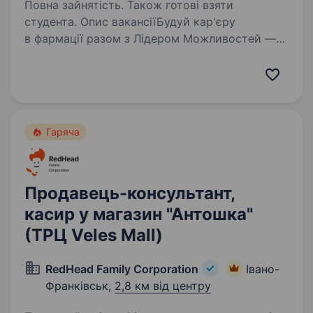
Повна зайнятість. Також готові взяти
студента. Опис вакансіїБудуй кар'єру
в фармації разом з Лідером Можливостей —
аптечною мережею «Подорожник»! Аптечна
мережа «Подорожник» — це найбільша
мережа аптек в Україні, що об'єднує понад
2000 аптек і тисячі професіоналів,…
Гаряча
Продавець-консультант,
касир у магазин "Антошка"
(ТРЦ Veles Mall)
RedHead Family Corporation
Івано-
Франківськ,
2,8 км від центру