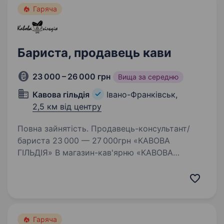
Гаряча
Бариста, продавець кави
23 000 – 26 000 грн
Вища за середню
Кавова гільдія
Івано-Франківськ,
2,5 км від центру
Повна зайнятість. Продавець-консультант/
бариста 23 000 — 27 000грн «КАВОВА
ГІЛЬДІЯ» В магазин-кав'ярню «КАВОВА
ГІЛЬДІЯ» по вул.Чорновола 157: Потрібна
повнолітня енергійна людина на посаду
продавця — консультанта. ОБОВ’ЯЗКИ:…
Гаряча