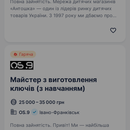
Повна зайнятість. Мережа дитячих магазинів
«Антошка» — один із лідерів ринку дитячих
товарів України. З 1997 року ми дбаємо про
дітей, надаючи кращі товари, послуги
та емоції. «Антошка» — перший дитячий
магазин в Україні, в якому…
Гаряча
Майстер з виготовлення
ключів (з навчанням)
25 000 – 35 000 грн
OS.9
Івано-Франківськ
Повна зайнятість. Привіт! Ми — найбільша