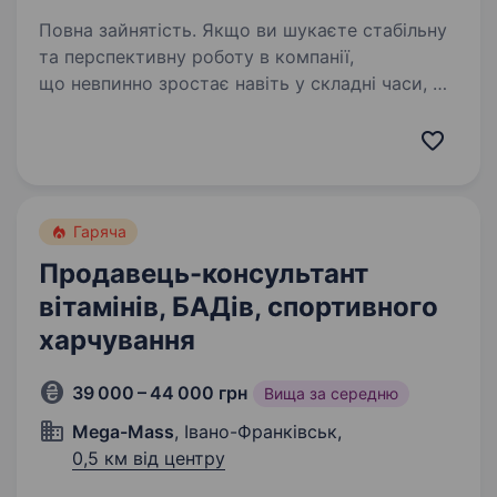
Повна зайнятість. Якщо ви шукаєте стабільну
та перспективну роботу в компанії,
що невпинно зростає навіть у складні часи, —
запрошуємо до команди «Мобільна оптика»!
Ми перша в Україні виїзна оптика, яка
допомагає людям бачити краще:…
Гаряча
Продавець-консультант
вітамінів, БАДів, спортивного
харчування
39 000 – 44 000 грн
Вища за середню
Mega-Mass
, Івано-Франківськ,
0,5 км від центру