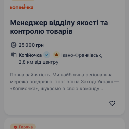
Менеджер відділу якості та
контролю товарів
25 000 грн
Копійочка
Івано-Франківськ,
2,8 км від центру
Повна зайнятість. Ми найбільша регіональна
мережа роздрібної торгівлі на Заході Україні —
«Копійочка», шукаємо в свою команду
менеджера якості та контролю товарів для
роботи на сучасному Розподільчому центрі.
Ти — наша людина, якщо:…
Гаряча