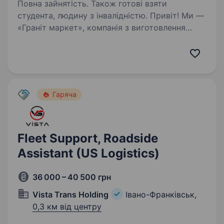
Повна зайнятість. Також готові взяти
студента, людину з інвалідністю. Привіт! Ми —
«Граніт маркет», компанія з виготовлення
та роздрібного продажу пам’ятників і
гранітних виробів, яка цінує відповідальність і
прагне створювати якісний продукт для
кожного клієнта. Запрошуємо на посаду…
Гаряча
Fleet Support, Roadside
Assistant (US Logistics)
36 000 – 40 500 грн
Vista Trans Holding
Івано-Франківськ,
0,3 км від центру