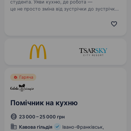
студента. Уяви кухню, де робота —
це не просто зміна від зустрічки до зустрічки,
а частина великого міського руху.
Ми працюємо в центрі міста на території
Промприладу (вул. Української Перемоги
23) — локації, яка задає ритм…
Гаряча
Помічник на кухню
23 000 – 25 000 грн
Кавова гільдія
Івано-Франківськ,