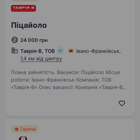
Піцайоло
24 000 грн
Таврія-В, ТОВ
Івано-Франківськ,
1,4 км від центру
Повна зайнятість. Вакансія: Піцайоло Місце
роботи: Івано-Франківськ Компанія: ТОВ
«Таврія-В» Опис вакансії: Компанія «Таврія-В»
запрошує до своєї команди Піцайоло. Якщо
ви любите готувати, маєте бажання навчатися
і прагнете стати…
Гаряча