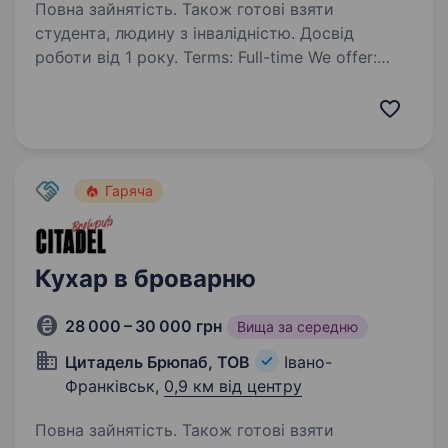
Повна зайнятість. Також готові взяти
студента, людину з інвалідністю. Досвід
роботи від 1 року. Terms: Full-time We offer:
Starting NET monthly compensation from $750.
Career growth within a US company, annual
salary reviews. Paid vacation, sick leaves, and US
public holidays (22 days in total). Payments…
Гаряча
Кухар в броварню
28 000 – 30 000 грн
Вища за середню
Цитадель Брюпаб, ТОВ
Івано-
Франківськ,
0,9 км від центру
Повна зайнятість. Також готові взяти