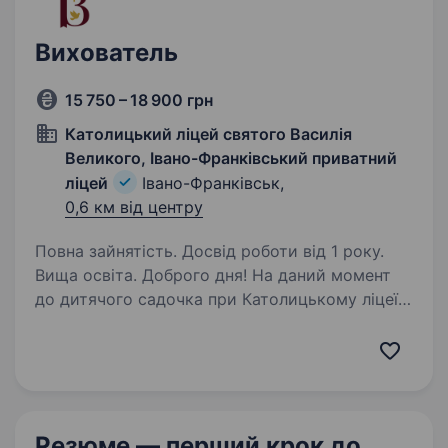
Вихователь
15 750 – 18 900 грн
Католицький ліцей святого Василія
Великого, Івано-Франківський приватний
ліцей
Івано-Франківськ,
0,6 км від центру
Повна зайнятість. Досвід роботи від 1 року.
Вища освіта. Доброго дня! На даний момент
до дитячого садочка при Католицькому ліцеї
святого Василія Великого шукаємо
вихователя. Що ми пропонуємо: офіційне
працевлаштування; позмінний графік роботи
(8:00—14:00, 13:00—19:00…
Резюме — перший крок
до