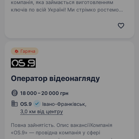
компанія, яка займається виготовленням
ключів по всій Україні! Ми стрімко ростемо
та розвиваємось, тому запрошуємо у свою
команду людей.
https://youtube.com/shorts/DA7yR6FtK8E?
si=btk1TgqE7ejIaUQT…
Гаряча
Оператор відеонагляду
18 000 – 20 000 грн
OS.9
Івано-Франківськ,
3,0 км від центру
Повна зайнятість. Опис вакансіїКомпанія
«OS.9» — провідна компанія у сфері