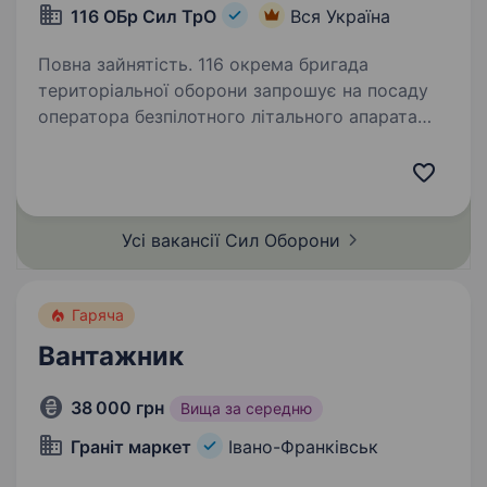
116 ОБр Сил ТрО
Вся Україна
Повна зайнятість. 116 окрема бригада
територіальної оборони запрошує на посаду
оператора безпілотного літального апарата
(БПЛА). Якщо тебе цікавить керування
дронами, розвідка та аналітика — ця професія
саме для тебе. Що робитимеш:…
Усі вакансії Сил
Оборони
Гаряча
Вантажник
38 000 грн
Вища за середню
Граніт маркет
Івано-Франківськ