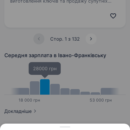
виготовлення ключів та продажу супутніх
товарів в Україні.У зв’язку із розширенням,
запрошуємо на роботу оператора
відеонагляду. Умови роботи: Неважка офісна…
Стор. 1 з 132
Середня зарплата
в Івано-Франківську
28000 грн
18 000 грн
53 000 грн
Докладніше