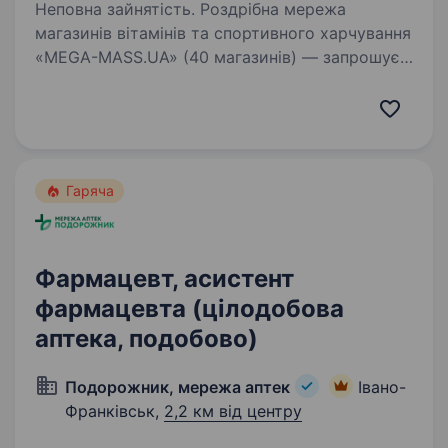
Неповна зайнятість. Роздрібна мережа
магазинів вітамінів та спортивного харчування
«MEGA-MASS.UA» (40 магазинів) — запрошує
на роботу на посаду продавець-консультант у
м.Івано-Франківськ, вул Незалежності 57.
Будемо раді бачити всіх…
Гаряча
Фармацевт, асистент
фармацевта (цілодобова
аптека, подобово)
Подорожник, мережа аптек
Івано-
Франківськ,
2,2 км від центру